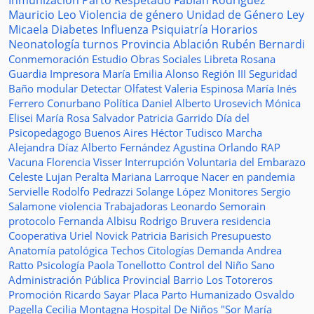
Inmunización
Parto Respetado
Fabián Rodríguez
Mauricio Leo
Violencia de género
Unidad de Género
Ley
Micaela
Diabetes
Influenza
Psiquiatría
Horarios
Neonatología
turnos
Provincia
Ablación
Rubén Bernardi
Conmemoración
Estudio
Obras Sociales
Libreta
Rosana
Guardia
Impresora
María Emilia Alonso
Región III
Seguridad
Baño modular
Detectar
Olfatest
Valeria Espinosa
María Inés
Ferrero
Conurbano
Política
Daniel Alberto Urosevich
Mónica
Elisei
María Rosa Salvador
Patricia Garrido
Día del
Psicopedagogo
Buenos Aires
Héctor Tudisco
Marcha
Alejandra Díaz
Alberto Fernández
Agustina Orlando
RAP
Vacuna
Florencia Visser
Interrupción Voluntaria del Embarazo
Celeste Lujan Peralta
Mariana Larroque
Nacer en pandemia
Servielle
Rodolfo Pedrazzi
Solange López
Monitores
Sergio
Salamone
violencia
Trabajadoras
Leonardo Semorain
protocolo
Fernanda Albisu
Rodrigo Bruvera
residencia
Cooperativa
Uriel Novick
Patricia Barisich
Presupuesto
Anatomía patológica
Techos
Citologías
Demanda
Andrea
Ratto
Psicología
Paola Tonellotto
Control del Niño Sano
Administración Pública Provincial
Barrio Los Totoreros
Promoción
Ricardo Sayar
Placa
Parto Humanizado
Osvaldo
Pagella
Cecilia Montagna
Hospital De Niños "Sor María