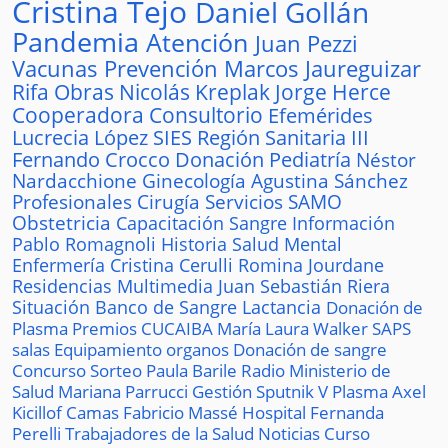
Cristina Tejo
Daniel Gollán
Pandemia
Atención
Juan Pezzi
Vacunas
Prevención
Marcos Jaureguizar
Rifa
Obras
Nicolás Kreplak
Jorge Herce
Cooperadora
Consultorio
Efemérides
Lucrecia López
SIES
Región Sanitaria III
Fernando Crocco
Donación
Pediatría
Néstor
Nardacchione
Ginecología
Agustina Sánchez
Profesionales
Cirugía
Servicios
SAMO
Obstetricia
Capacitación
Sangre
Información
Pablo Romagnoli
Historia
Salud Mental
Enfermería
Cristina Cerulli
Romina Jourdane
Residencias
Multimedia
Juan Sebastián Riera
Situación
Banco de Sangre
Lactancia
Donación de
Plasma
Premios
CUCAIBA
María Laura Walker
SAPS
salas
Equipamiento
organos
Donación de sangre
Concurso
Sorteo
Paula Barile
Radio
Ministerio de
Salud
Mariana Parrucci
Gestión
Sputnik V
Plasma
Axel
Kicillof
Camas
Fabricio Massé
Hospital
Fernanda
Perelli
Trabajadores de la Salud
Noticias
Curso