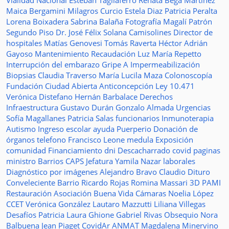
Vialidad Nacional
Esteban Tagliaferro
Renata Bega Martínez
Maica Bergamini
Milagros Curcio
Estela Diaz
Patricia Peralta
Lorena Boixadera
Sabrina Balaña
Fotografía
Magalí Patrón
Segundo Piso
Dr. José Félix Solana
Camisolines
Director de
hospitales
Matías Genovesi
Tomás Raverta
Héctor Adrián
Gayoso
Mantenimiento
Recaudación
Luz María Repetto
Interrupción del embarazo
Gripe A
Impermeabilización
Biopsias
Claudia Traverso
María Lucila Maza
Colonoscopía
Fundación Ciudad Abierta
Anticoncepción
Ley 10.471
Verónica Distefano
Hernán Barbalace
Derechos
Infraestructura
Gustavo Durán
Gonzalo Almada
Urgencias
Sofía Magallanes
Patricia Salas
funcionarios
Inmunoterapia
Autismo
Ingreso escolar
ayuda
Puerperio
Donación de
órganos
telefono
Francisco Leone
medula
Exposición
comunidad
Financiamiento
dni
Descacharrado
covid
paginas
ministro
Barrios
CAPS
Jefatura
Yamila Nazar
laborales
Diagnóstico por imágenes
Alejandro Bravo
Claudio Dituro
Conveleciente
Barrio Ricardo Rojas
Romina Massari
3D
PAMI
Restauración
Asociación Buena Vida
Cámaras
Noelia López
CCET
Verónica González
Lautaro Mazzutti
Liliana Villegas
Desafíos
Patricia Laura Ghione
Gabriel Rivas
Obsequio
Nora
Balbuena
Jean Piaget
CovidAr
ANMAT
Magdalena Minervino