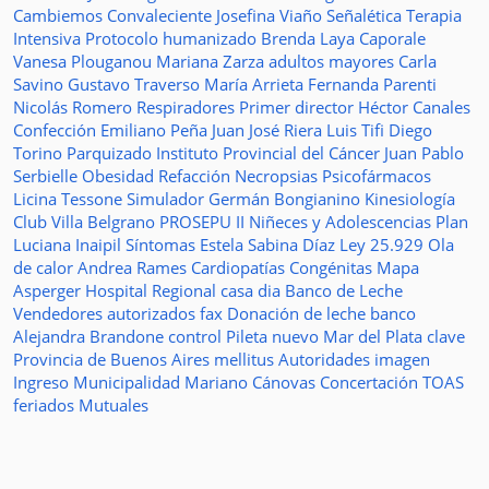
Cambiemos
Convaleciente
Josefina Viaño
Señalética
Terapia
Intensiva
Protocolo humanizado
Brenda Laya Caporale
Vanesa Plouganou
Mariana Zarza
adultos mayores
Carla
Savino
Gustavo Traverso
María Arrieta
Fernanda Parenti
Nicolás Romero
Respiradores
Primer director
Héctor Canales
Confección
Emiliano Peña
Juan José Riera
Luis Tifi
Diego
Torino
Parquizado
Instituto Provincial del Cáncer
Juan Pablo
Serbielle
Obesidad
Refacción
Necropsias
Psicofármacos
Licina Tessone
Simulador
Germán Bongianino
Kinesiología
Club Villa Belgrano
PROSEPU II
Niñeces y Adolescencias
Plan
Luciana Inaipil
Síntomas
Estela Sabina Díaz
Ley 25.929
Ola
de calor
Andrea Rames
Cardiopatías Congénitas
Mapa
Asperger
Hospital Regional
casa
dia
Banco de Leche
Vendedores autorizados
fax
Donación de leche
banco
Alejandra Brandone
control
Pileta
nuevo
Mar del Plata
clave
Provincia de Buenos Aires
mellitus
Autoridades
imagen
Ingreso
Municipalidad
Mariano Cánovas
Concertación TOAS
feriados
Mutuales