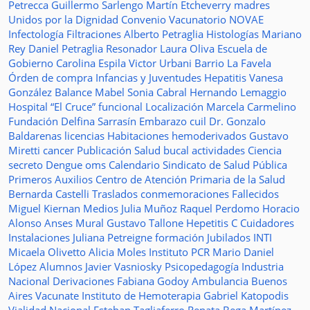
Petrecca
Guillermo Sarlengo
Martín Etcheverry
madres
Unidos por la Dignidad
Convenio
Vacunatorio
NOVAE
Infectología
Filtraciones
Alberto Petraglia
Histologías
Mariano
Rey
Daniel Petraglia
Resonador
Laura Oliva
Escuela de
Gobierno
Carolina Espila
Victor Urbani
Barrio La Favela
Órden de compra
Infancias y Juventudes
Hepatitis
Vanesa
González
Balance
Mabel Sonia Cabral
Hernando Lemaggio
Hospital “El Cruce”
funcional
Localización
Marcela Carmelino
Fundación
Delfina Sarrasín
Embarazo
cuil
Dr. Gonzalo
Baldarenas
licencias
Habitaciones
hemoderivados
Gustavo
Miretti
cancer
Publicación
Salud bucal
actividades
Ciencia
secreto
Dengue
oms
Calendario
Sindicato de Salud Pública
Primeros Auxilios
Centro de Atención Primaria de la Salud
Bernarda Castelli
Traslados
conmemoraciones
Fallecidos
Miguel Kiernan
Medios
Julia Muñoz
Raquel Perdomo
Horacio
Alonso
Anses
Mural
Gustavo Tallone
Hepetitis C
Cuidadores
Instalaciones
Juliana Petreigne
formación
Jubilados
INTI
Micaela Olivetto
Alicia Moles
Instituto
PCR
Mario Daniel
López
Alumnos
Javier Vasniosky
Psicopedagogía
Industria
Nacional
Derivaciones
Fabiana Godoy
Ambulancia
Buenos
Aires Vacunate
Instituto de Hemoterapia
Gabriel Katopodis