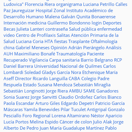
Ludovica"
Florencia Riera
organigrama
Luciana Petrillo
Calles
Paz Jaureguizar
Hospital Zonal
Instituto Académico de
Desarrollo Humano
Malena Galván
Qunita Bonaerense
Internación
medicina
Guillermo Bondonno
login
Deportes
Becas Julieta Lanteri
contraseña
Salud pública
enfermedad
video
Centro de Profilaxis
Salitas
Atención Primaria de la
Salud
Luciana Coria
HTA
fiestas
Trasplante
Oftalmología
china
Gabriel Meneses
Opinión
Adrián Pierángelo
Análisis
AUH
Maximiliano Bonafé
Traumatología
Paciente
Recuperado
Vigilancia
Carpa sanitaria
Barrio Belgrano
RCP
Daniel Barrera
Universidad Nacional de Quilmes
Carlos
Lombardi
Soledad
Gladys García
Nora Etchenique
María
Aseff
Director
Ricardo Languilla
CABA
Colegio Padre
Respuela
Estado
Susana Mendoza
Sebastián Miraglia
Sebastián Longinotti
Jorge Riera
AMBU
SAME
Ganadores
Sonia Suarez
Jorge Sanvitti
Claudio Ordoñez
Carlos Bianco
Paola Escandar
Arturo Giles
Edgardo Depetri
Patricio García
Máscaras
Yamila Benevides
Pilar Tuculet
Antigripal
Gonzalo
Pesciallo
Foro Regional
Lorena Altamirano
Néstor Aparicio
Lucía Portos
Melina Espido
Cáncer de colon
Julio Alak
Jorge
Alberto De Pedro Juan
María Guadalupe Martínez
Pablo