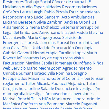
Residentes
Trabajo Social
Cáncer de mama
ILE
Unidades
Audio
Especialidades
Recomendaciones
CoSaPro
Laura Larghi
Pablo Pizzala
Estacionamiento
Reconocimiento
Lucio Sancerni
Acto
Ambulancias
Luciano Berestein
Silvia Zambrini
Andrea Oroná
UTI
Aislamiento
Gimena Michelozzi
Sistema
Interrupción
Legal del Embarazo
Aniversario
Elisabet Fadda
Etelvina
Macchiavello
Mario Capogrosso
Servicio de
Emergencias
prestacion
dias
Floreal Ferrara
intranet
Ana Clara Giles
Unidad de Procuración
Oncología
Gabriel Gazzotti
Hemoterapia
Carolina López
Mario
Rovere
IVE
Insumos
Ley de cupo trans
Visita
Facturación
Marilina Espila
Homenaje
Quirófano
Niños
web
Servicio
Mario Meoni
Zoom
Agradecimiento
Unnoba
Sumar
Horacio Villa
Romina Boragno
Recuperados
Maximiliano Gabriel
Colonia
Hipertensión
reglamento
Taller
Micaela Paolucci
Alejandro Talani
Cirugías
hora
online
Sala de Docencia e Investigación
mamografia
Investigación
novedades
Inversiones
Marisol Ronchi
Tests
HIGA
Monitoreo
Laboratorio de
Mecánica
Choferes
Ana Baumann
Marcelo Paganini