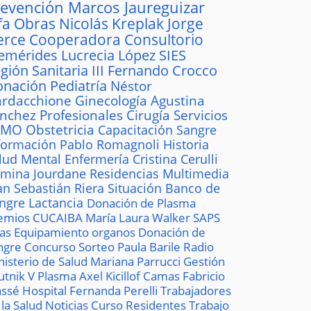
revención
Marcos Jaureguizar
fa
Obras
Nicolás Kreplak
Jorge
erce
Cooperadora
Consultorio
emérides
Lucrecia López
SIES
gión Sanitaria III
Fernando Crocco
onación
Pediatría
Néstor
rdacchione
Ginecología
Agustina
ánchez
Profesionales
Cirugía
Servicios
AMO
Obstetricia
Capacitación
Sangre
formación
Pablo Romagnoli
Historia
lud Mental
Enfermería
Cristina Cerulli
mina Jourdane
Residencias
Multimedia
an Sebastián Riera
Situación
Banco de
ngre
Lactancia
Donación de Plasma
emios
CUCAIBA
María Laura Walker
SAPS
las
Equipamiento
organos
Donación de
ngre
Concurso
Sorteo
Paula Barile
Radio
nisterio de Salud
Mariana Parrucci
Gestión
utnik V
Plasma
Axel Kicillof
Camas
Fabricio
ssé
Hospital
Fernanda Perelli
Trabajadores
 la Salud
Noticias
Curso
Residentes
Trabajo