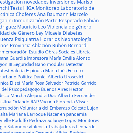
vestigación
novedades
Inversiones
Marisol
nchi
Tests
HIGA
Monitoreo
Laboratorio de
cánica
Choferes
Ana Baumann
Marcelo
ganini
Inmunización
Parto Respetado
Fabián
dríguez
Mauricio Leo
Violencia de género
idad de Género
Ley Micaela
Diabetes
fluenza
Psiquiatría
Horarios
Neonatología
rnos
Provincia
Ablación
Rubén Bernardi
nmemoración
Estudio
Obras Sociales
Libreta
sana Guardia
Impresora
María Emilia Alonso
ión III
Seguridad
Baño modular
Detectar
atest
Valeria Espinosa
María Inés Ferrero
nurbano
Política
Daniel Alberto Urosevich
ica Elisei
María Rosa Salvador
Patricia Garrido
a del Psicopedagogo
Buenos Aires
Héctor
disco
Marcha
Alejandra Díaz
Alberto Fernández
ustina Orlando
RAP
Vacuna
Florencia Visser
errupción Voluntaria del Embarazo
Celeste Lujan
ralta
Mariana Larroque
Nacer en pandemia
vielle
Rodolfo Pedrazzi
Solange López
Monitores
rgio Salamone
violencia
Trabajadoras
Leonardo
morain
protocolo
Fernanda Albisu
Rodrigo