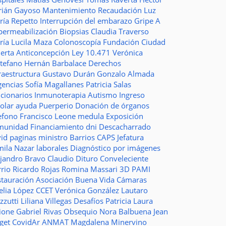
rián Gayoso
Mantenimiento
Recaudación
Luz
ría Repetto
Interrupción del embarazo
Gripe A
permeabilización
Biopsias
Claudia Traverso
ría Lucila Maza
Colonoscopía
Fundación Ciudad
ierta
Anticoncepción
Ley 10.471
Verónica
stefano
Hernán Barbalace
Derechos
raestructura
Gustavo Durán
Gonzalo Almada
gencias
Sofía Magallanes
Patricia Salas
ncionarios
Inmunoterapia
Autismo
Ingreso
colar
ayuda
Puerperio
Donación de órganos
lefono
Francisco Leone
medula
Exposición
munidad
Financiamiento
dni
Descacharrado
vid
paginas
ministro
Barrios
CAPS
Jefatura
mila Nazar
laborales
Diagnóstico por imágenes
ejandro Bravo
Claudio Dituro
Conveleciente
rio Ricardo Rojas
Romina Massari
3D
PAMI
stauración
Asociación Buena Vida
Cámaras
elia López
CCET
Verónica González
Lautaro
zzutti
Liliana Villegas
Desafíos
Patricia Laura
ione
Gabriel Rivas
Obsequio
Nora Balbuena
Jean
aget
CovidAr
ANMAT
Magdalena Minervino