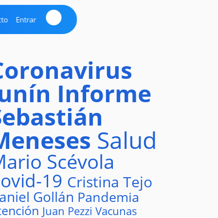
cto
Entrar
Coronavirus
Junín
Informe
Sebastián
Meneses
Salud
ario Scévola
ovid-19
Cristina Tejo
aniel Gollán
Pandemia
tención
Juan Pezzi
Vacunas