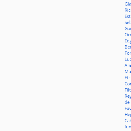
Gl
Ric
Es
Seb
Ga
Or
Ed
Be
Fo
Lu
Al
Ma
Et
Co
Fil
Re
de
Fa
Hep
Ca
fu