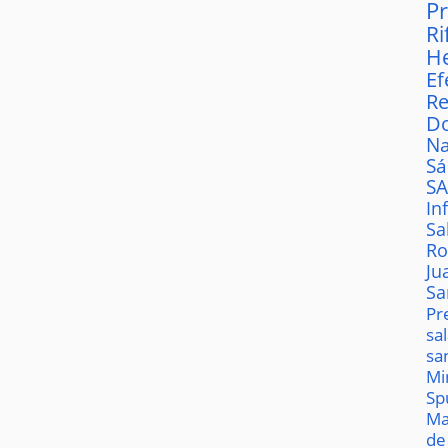
P
Ri
H
Ef
Re
D
Na
S
S
In
Sa
Ro
Ju
Sa
Pr
sa
sa
Mi
Sp
Ma
de