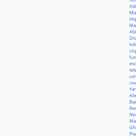
Ad
Ma
Im
Ma
Ab
Di
Inf
Ur
fu
es
te
co
co
Ya
Al
Bar
Re
No
Ma
Gh
Pi