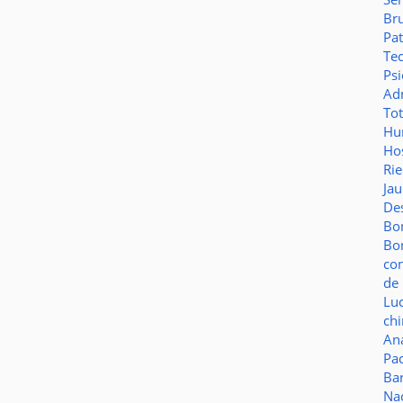
Br
Pat
Te
Psi
Adm
To
Hu
Hos
Ri
Ja
De
Bo
Bo
co
de 
Lu
ch
Aná
Pa
Ba
Na