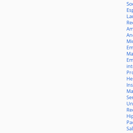
So
Es
La
Re
Am
An
Mi
Em
Ma
Em
in
Pr
He
In
Ma
Se
Un
Re
Hi
Pa
Sa