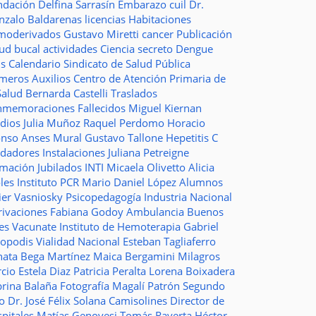
ndación
Delfina Sarrasín
Embarazo
cuil
Dr.
nzalo Baldarenas
licencias
Habitaciones
moderivados
Gustavo Miretti
cancer
Publicación
lud bucal
actividades
Ciencia
secreto
Dengue
ms
Calendario
Sindicato de Salud Pública
imeros Auxilios
Centro de Atención Primaria de
Salud
Bernarda Castelli
Traslados
nmemoraciones
Fallecidos
Miguel Kiernan
dios
Julia Muñoz
Raquel Perdomo
Horacio
onso
Anses
Mural
Gustavo Tallone
Hepetitis C
idadores
Instalaciones
Juliana Petreigne
rmación
Jubilados
INTI
Micaela Olivetto
Alicia
les
Instituto
PCR
Mario Daniel López
Alumnos
ier Vasniosky
Psicopedagogía
Industria Nacional
rivaciones
Fabiana Godoy
Ambulancia
Buenos
res Vacunate
Instituto de Hemoterapia
Gabriel
topodis
Vialidad Nacional
Esteban Tagliaferro
nata Bega Martínez
Maica Bergamini
Milagros
rcio
Estela Diaz
Patricia Peralta
Lorena Boixadera
brina Balaña
Fotografía
Magalí Patrón
Segundo
so
Dr. José Félix Solana
Camisolines
Director de
spitales
Matías Genovesi
Tomás Raverta
Héctor