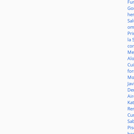
Fu
Go
he
Sa
o
Pr
la 
co
Me
Al
Cu
fo
Mo
Jav
De
Ai
Ka
Re
Cu
Sa
Pi
ho