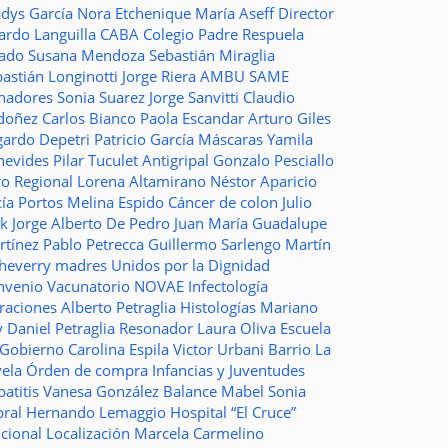
adys García
Nora Etchenique
María Aseff
Director
ardo Languilla
CABA
Colegio Padre Respuela
tado
Susana Mendoza
Sebastián Miraglia
astián Longinotti
Jorge Riera
AMBU
SAME
nadores
Sonia Suarez
Jorge Sanvitti
Claudio
doñez
Carlos Bianco
Paola Escandar
Arturo Giles
gardo Depetri
Patricio García
Máscaras
Yamila
nevides
Pilar Tuculet
Antigripal
Gonzalo Pesciallo
ro Regional
Lorena Altamirano
Néstor Aparicio
cía Portos
Melina Espido
Cáncer de colon
Julio
ak
Jorge Alberto De Pedro Juan
María Guadalupe
rtínez
Pablo Petrecca
Guillermo Sarlengo
Martín
cheverry
madres
Unidos por la Dignidad
nvenio
Vacunatorio
NOVAE
Infectología
traciones
Alberto Petraglia
Histologías
Mariano
y
Daniel Petraglia
Resonador
Laura Oliva
Escuela
 Gobierno
Carolina Espila
Victor Urbani
Barrio La
vela
Órden de compra
Infancias y Juventudes
atitis
Vanesa González
Balance
Mabel Sonia
bral
Hernando Lemaggio
Hospital “El Cruce”
ncional
Localización
Marcela Carmelino