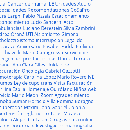
cial
Cáncer de mama
ILE
Unidades
Audio
pecialidades
Recomendaciones
CoSaPro
ura Larghi
Pablo Pizzala
Estacionamiento
conocimiento
Lucio Sancerni
Acto
bulancias
Luciano Berestein
Silvia Zambrini
drea Oroná
UTI
Aislamiento
Gimena
chelozzi
Sistema
Interrupción Legal del
barazo
Aniversario
Elisabet Fadda
Etelvina
cchiavello
Mario Capogrosso
Servicio de
ergencias
prestacion
dias
Floreal Ferrara
tranet
Ana Clara Giles
Unidad de
ocuración
Oncología
Gabriel Gazzotti
moterapia
Carolina López
Mario Rovere
IVE
sumos
Ley de cupo trans
Visita
Facturación
rilina Espila
Homenaje
Quirófano
Niños
web
rvicio
Mario Meoni
Zoom
Agradecimiento
noba
Sumar
Horacio Villa
Romina Boragno
cuperados
Maximiliano Gabriel
Colonia
pertensión
reglamento
Taller
Micaela
olucci
Alejandro Talani
Cirugías
hora
online
la de Docencia e Investigación
mamografia