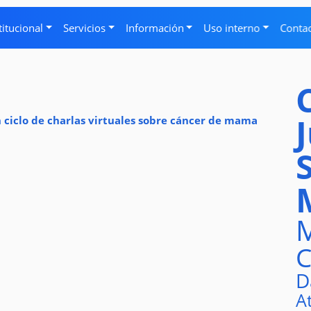
titucional
Servicios
Información
Uso interno
Conta
 ciclo de charlas virtuales sobre cáncer de mama
M
C
D
A