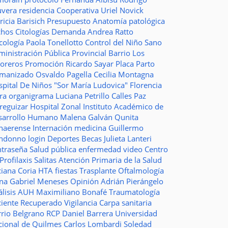
uvera
residencia
Cooperativa
Uriel Novick
ricia Barisich
Presupuesto
Anatomía patológica
chos
Citologías
Demanda
Andrea Ratto
cología
Paola Tonellotto
Control del Niño Sano
inistración Pública Provincial
Barrio Los
toreros
Promoción
Ricardo Sayar
Placa
Parto
manizado
Osvaldo Pagella
Cecilia Montagna
pital De Niños "Sor María Ludovica"
Florencia
era
organigrama
Luciana Petrillo
Calles
Paz
ureguizar
Hospital Zonal
Instituto Académico de
sarrollo Humano
Malena Galván
Qunita
naerense
Internación
medicina
Guillermo
ndonno
login
Deportes
Becas Julieta Lanteri
ntraseña
Salud pública
enfermedad
video
Centro
Profilaxis
Salitas
Atención Primaria de la Salud
ciana Coria
HTA
fiestas
Trasplante
Oftalmología
ina
Gabriel Meneses
Opinión
Adrián Pierángelo
lisis
AUH
Maximiliano Bonafé
Traumatología
ciente Recuperado
Vigilancia
Carpa sanitaria
rrio Belgrano
RCP
Daniel Barrera
Universidad
cional de Quilmes
Carlos Lombardi
Soledad