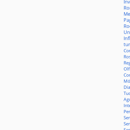
In
Ro
Me
Pa
Ro
Un
In
tu
Co
Ro
Reg
Olf
Co
Món
Dí
Tu
Ag
Int
Pe
Ser
Se
Se