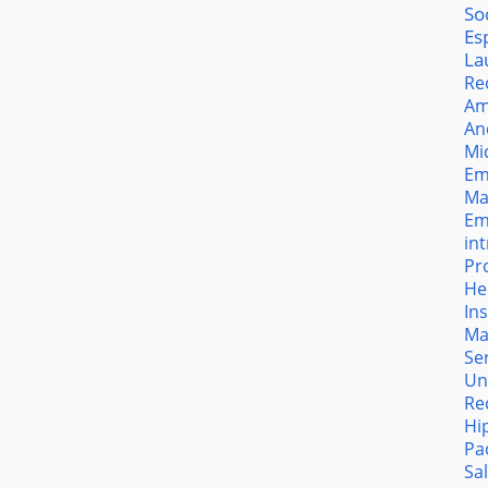
So
Es
La
Re
Am
An
Mi
Em
Ma
Em
in
Pr
He
In
Ma
Se
Un
Re
Hi
Pa
Sa