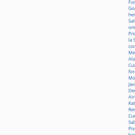
Fu
Go
he
Sa
o
Pr
la 
co
Me
Al
Cu
fo
Mo
Jav
De
Ai
Ka
Re
Cu
Sa
Pi
ho