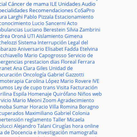
cial
Cáncer de mama
ILE
Unidades
Audio
pecialidades
Recomendaciones
CoSaPro
ura Larghi
Pablo Pizzala
Estacionamiento
conocimiento
Lucio Sancerni
Acto
bulancias
Luciano Berestein
Silvia Zambrini
drea Oroná
UTI
Aislamiento
Gimena
chelozzi
Sistema
Interrupción Legal del
barazo
Aniversario
Elisabet Fadda
Etelvina
cchiavello
Mario Capogrosso
Servicio de
ergencias
prestacion
dias
Floreal Ferrara
tranet
Ana Clara Giles
Unidad de
ocuración
Oncología
Gabriel Gazzotti
moterapia
Carolina López
Mario Rovere
IVE
sumos
Ley de cupo trans
Visita
Facturación
rilina Espila
Homenaje
Quirófano
Niños
web
rvicio
Mario Meoni
Zoom
Agradecimiento
noba
Sumar
Horacio Villa
Romina Boragno
cuperados
Maximiliano Gabriel
Colonia
pertensión
reglamento
Taller
Micaela
olucci
Alejandro Talani
Cirugías
hora
online
la de Docencia e Investigación
mamografia