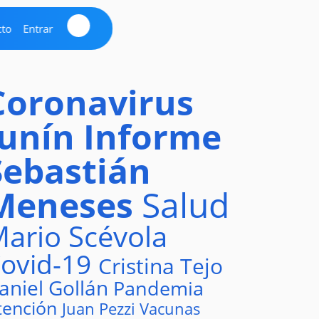
cto
Entrar
Coronavirus
Junín
Informe
Sebastián
Meneses
Salud
ario Scévola
ovid-19
Cristina Tejo
aniel Gollán
Pandemia
tención
Juan Pezzi
Vacunas