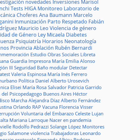
vestigación
novedades
Inversiones
Marisol
nchi
Tests
HIGA
Monitoreo
Laboratorio de
cánica
Choferes
Ana Baumann
Marcelo
ganini
Inmunización
Parto Respetado
Fabián
dríguez
Mauricio Leo
Violencia de género
idad de Género
Ley Micaela
Diabetes
fluenza
Psiquiatría
Horarios
Neonatología
rnos
Provincia
Ablación
Rubén Bernardi
nmemoración
Estudio
Obras Sociales
Libreta
sana Guardia
Impresora
María Emilia Alonso
ión III
Seguridad
Baño modular
Detectar
atest
Valeria Espinosa
María Inés Ferrero
nurbano
Política
Daniel Alberto Urosevich
ica Elisei
María Rosa Salvador
Patricia Garrido
a del Psicopedagogo
Buenos Aires
Héctor
disco
Marcha
Alejandra Díaz
Alberto Fernández
ustina Orlando
RAP
Vacuna
Florencia Visser
errupción Voluntaria del Embarazo
Celeste Lujan
ralta
Mariana Larroque
Nacer en pandemia
vielle
Rodolfo Pedrazzi
Solange López
Monitores
rgio Salamone
violencia
Trabajadoras
Leonardo
morain
protocolo
Fernanda Albisu
Rodrigo