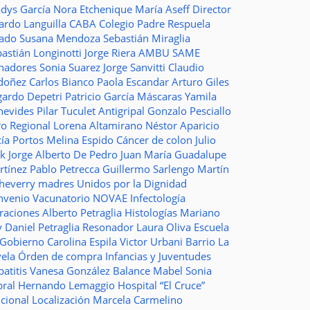
adys García
Nora Etchenique
María Aseff
Director
ardo Languilla
CABA
Colegio Padre Respuela
tado
Susana Mendoza
Sebastián Miraglia
astián Longinotti
Jorge Riera
AMBU
SAME
nadores
Sonia Suarez
Jorge Sanvitti
Claudio
doñez
Carlos Bianco
Paola Escandar
Arturo Giles
gardo Depetri
Patricio García
Máscaras
Yamila
nevides
Pilar Tuculet
Antigripal
Gonzalo Pesciallo
ro Regional
Lorena Altamirano
Néstor Aparicio
cía Portos
Melina Espido
Cáncer de colon
Julio
ak
Jorge Alberto De Pedro Juan
María Guadalupe
rtínez
Pablo Petrecca
Guillermo Sarlengo
Martín
cheverry
madres
Unidos por la Dignidad
nvenio
Vacunatorio
NOVAE
Infectología
traciones
Alberto Petraglia
Histologías
Mariano
y
Daniel Petraglia
Resonador
Laura Oliva
Escuela
 Gobierno
Carolina Espila
Victor Urbani
Barrio La
vela
Órden de compra
Infancias y Juventudes
atitis
Vanesa González
Balance
Mabel Sonia
bral
Hernando Lemaggio
Hospital “El Cruce”
ncional
Localización
Marcela Carmelino