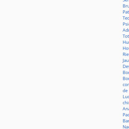
Br
Pat
Te
Psi
Adm
To
Hu
Hos
Ri
Ja
De
Bo
Bo
co
de 
Lu
ch
Aná
Pa
Ba
Na