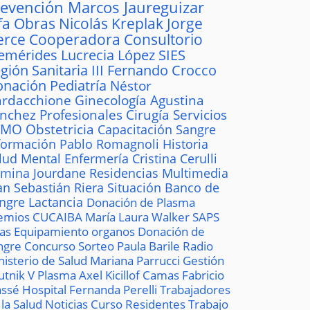
revención
Marcos Jaureguizar
fa
Obras
Nicolás Kreplak
Jorge
erce
Cooperadora
Consultorio
emérides
Lucrecia López
SIES
gión Sanitaria III
Fernando Crocco
onación
Pediatría
Néstor
rdacchione
Ginecología
Agustina
ánchez
Profesionales
Cirugía
Servicios
AMO
Obstetricia
Capacitación
Sangre
formación
Pablo Romagnoli
Historia
lud Mental
Enfermería
Cristina Cerulli
mina Jourdane
Residencias
Multimedia
an Sebastián Riera
Situación
Banco de
ngre
Lactancia
Donación de Plasma
emios
CUCAIBA
María Laura Walker
SAPS
las
Equipamiento
organos
Donación de
ngre
Concurso
Sorteo
Paula Barile
Radio
nisterio de Salud
Mariana Parrucci
Gestión
utnik V
Plasma
Axel Kicillof
Camas
Fabricio
ssé
Hospital
Fernanda Perelli
Trabajadores
 la Salud
Noticias
Curso
Residentes
Trabajo