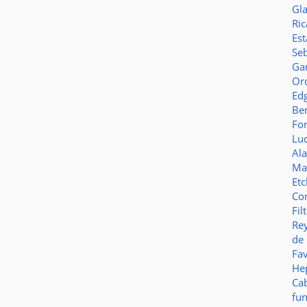
Gl
Ric
Es
Seb
Ga
Or
Ed
Be
Fo
Lu
Al
Ma
Et
Co
Fil
Re
de
Fa
Hep
Ca
fu