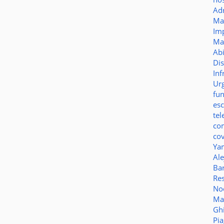
Ad
Ma
Im
Ma
Ab
Di
Inf
Ur
fu
es
te
co
co
Ya
Al
Bar
Re
No
Ma
Gh
Pi