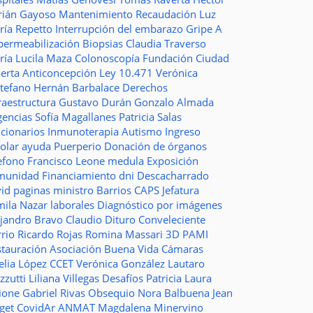
rián Gayoso
Mantenimiento
Recaudación
Luz
ría Repetto
Interrupción del embarazo
Gripe A
permeabilización
Biopsias
Claudia Traverso
ría Lucila Maza
Colonoscopía
Fundación Ciudad
ierta
Anticoncepción
Ley 10.471
Verónica
stefano
Hernán Barbalace
Derechos
raestructura
Gustavo Durán
Gonzalo Almada
gencias
Sofía Magallanes
Patricia Salas
ncionarios
Inmunoterapia
Autismo
Ingreso
colar
ayuda
Puerperio
Donación de órganos
lefono
Francisco Leone
medula
Exposición
munidad
Financiamiento
dni
Descacharrado
vid
paginas
ministro
Barrios
CAPS
Jefatura
mila Nazar
laborales
Diagnóstico por imágenes
ejandro Bravo
Claudio Dituro
Conveleciente
rio Ricardo Rojas
Romina Massari
3D
PAMI
stauración
Asociación Buena Vida
Cámaras
elia López
CCET
Verónica González
Lautaro
zzutti
Liliana Villegas
Desafíos
Patricia Laura
ione
Gabriel Rivas
Obsequio
Nora Balbuena
Jean
aget
CovidAr
ANMAT
Magdalena Minervino