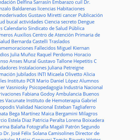
ndación
Delfina Sarrasín
Embarazo
cuil
Dr.
nzalo Baldarenas
licencias
Habitaciones
moderivados
Gustavo Miretti
cancer
Publicación
lud bucal
actividades
Ciencia
secreto
Dengue
ms
Calendario
Sindicato de Salud Pública
imeros Auxilios
Centro de Atención Primaria de
Salud
Bernarda Castelli
Traslados
nmemoraciones
Fallecidos
Miguel Kiernan
dios
Julia Muñoz
Raquel Perdomo
Horacio
onso
Anses
Mural
Gustavo Tallone
Hepetitis C
idadores
Instalaciones
Juliana Petreigne
rmación
Jubilados
INTI
Micaela Olivetto
Alicia
les
Instituto
PCR
Mario Daniel López
Alumnos
ier Vasniosky
Psicopedagogía
Industria Nacional
rivaciones
Fabiana Godoy
Ambulancia
Buenos
res Vacunate
Instituto de Hemoterapia
Gabriel
topodis
Vialidad Nacional
Esteban Tagliaferro
nata Bega Martínez
Maica Bergamini
Milagros
rcio
Estela Diaz
Patricia Peralta
Lorena Boixadera
brina Balaña
Fotografía
Magalí Patrón
Segundo
so
Dr. José Félix Solana
Camisolines
Director de
spitales
Matías Genovesi
Tomás Raverta
Héctor