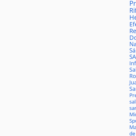
P
Ri
H
Ef
Re
D
Na
S
S
In
Sa
Ro
Ju
Sa
Pr
sa
sa
Mi
Sp
Ma
de