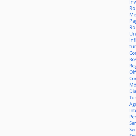
In
Ro
Me
Pa
Ro
Un
In
tu
Co
Ro
Reg
Olf
Co
Món
Dí
Tu
Ag
Int
Pe
Ser
Se
Se