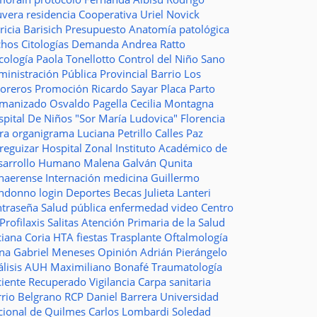
uvera
residencia
Cooperativa
Uriel Novick
ricia Barisich
Presupuesto
Anatomía patológica
chos
Citologías
Demanda
Andrea Ratto
cología
Paola Tonellotto
Control del Niño Sano
inistración Pública Provincial
Barrio Los
toreros
Promoción
Ricardo Sayar
Placa
Parto
manizado
Osvaldo Pagella
Cecilia Montagna
pital De Niños "Sor María Ludovica"
Florencia
era
organigrama
Luciana Petrillo
Calles
Paz
ureguizar
Hospital Zonal
Instituto Académico de
sarrollo Humano
Malena Galván
Qunita
naerense
Internación
medicina
Guillermo
ndonno
login
Deportes
Becas Julieta Lanteri
ntraseña
Salud pública
enfermedad
video
Centro
Profilaxis
Salitas
Atención Primaria de la Salud
ciana Coria
HTA
fiestas
Trasplante
Oftalmología
ina
Gabriel Meneses
Opinión
Adrián Pierángelo
lisis
AUH
Maximiliano Bonafé
Traumatología
ciente Recuperado
Vigilancia
Carpa sanitaria
rrio Belgrano
RCP
Daniel Barrera
Universidad
cional de Quilmes
Carlos Lombardi
Soledad