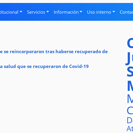
titucional
Servicios
Información
Uso interno
Conta
ue se reincorporaron tras haberse recuperado de
a salud que se recuperaron de Covid-19
M
C
D
A