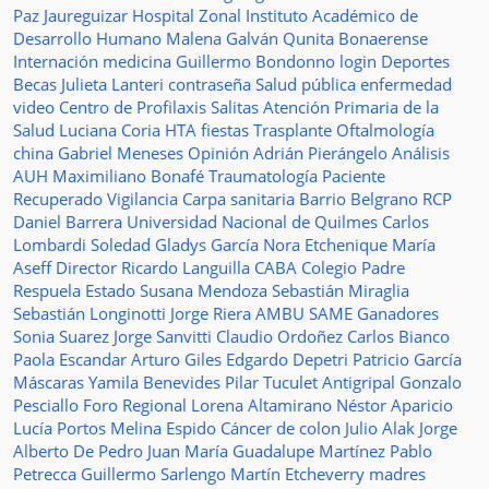
Paz Jaureguizar
Hospital Zonal
Instituto Académico de
Desarrollo Humano
Malena Galván
Qunita Bonaerense
Internación
medicina
Guillermo Bondonno
login
Deportes
Becas Julieta Lanteri
contraseña
Salud pública
enfermedad
video
Centro de Profilaxis
Salitas
Atención Primaria de la
Salud
Luciana Coria
HTA
fiestas
Trasplante
Oftalmología
china
Gabriel Meneses
Opinión
Adrián Pierángelo
Análisis
AUH
Maximiliano Bonafé
Traumatología
Paciente
Recuperado
Vigilancia
Carpa sanitaria
Barrio Belgrano
RCP
Daniel Barrera
Universidad Nacional de Quilmes
Carlos
Lombardi
Soledad
Gladys García
Nora Etchenique
María
Aseff
Director
Ricardo Languilla
CABA
Colegio Padre
Respuela
Estado
Susana Mendoza
Sebastián Miraglia
Sebastián Longinotti
Jorge Riera
AMBU
SAME
Ganadores
Sonia Suarez
Jorge Sanvitti
Claudio Ordoñez
Carlos Bianco
Paola Escandar
Arturo Giles
Edgardo Depetri
Patricio García
Máscaras
Yamila Benevides
Pilar Tuculet
Antigripal
Gonzalo
Pesciallo
Foro Regional
Lorena Altamirano
Néstor Aparicio
Lucía Portos
Melina Espido
Cáncer de colon
Julio Alak
Jorge
Alberto De Pedro Juan
María Guadalupe Martínez
Pablo
Petrecca
Guillermo Sarlengo
Martín Etcheverry
madres