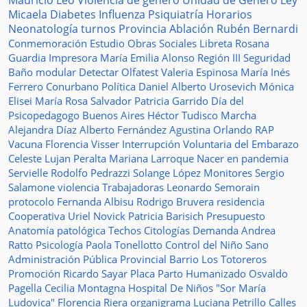
Mauricio Leo
Violencia de género
Unidad de Género
Ley
Micaela
Diabetes
Influenza
Psiquiatría
Horarios
Neonatología
turnos
Provincia
Ablación
Rubén Bernardi
Conmemoración
Estudio
Obras Sociales
Libreta
Rosana
Guardia
Impresora
María Emilia Alonso
Región III
Seguridad
Baño modular
Detectar
Olfatest
Valeria Espinosa
María Inés
Ferrero
Conurbano
Política
Daniel Alberto Urosevich
Mónica
Elisei
María Rosa Salvador
Patricia Garrido
Día del
Psicopedagogo
Buenos Aires
Héctor Tudisco
Marcha
Alejandra Díaz
Alberto Fernández
Agustina Orlando
RAP
Vacuna
Florencia Visser
Interrupción Voluntaria del Embarazo
Celeste Lujan Peralta
Mariana Larroque
Nacer en pandemia
Servielle
Rodolfo Pedrazzi
Solange López
Monitores
Sergio
Salamone
violencia
Trabajadoras
Leonardo Semorain
protocolo
Fernanda Albisu
Rodrigo Bruvera
residencia
Cooperativa
Uriel Novick
Patricia Barisich
Presupuesto
Anatomía patológica
Techos
Citologías
Demanda
Andrea
Ratto
Psicología
Paola Tonellotto
Control del Niño Sano
Administración Pública Provincial
Barrio Los Totoreros
Promoción
Ricardo Sayar
Placa
Parto Humanizado
Osvaldo
Pagella
Cecilia Montagna
Hospital De Niños "Sor María
Ludovica"
Florencia Riera
organigrama
Luciana Petrillo
Calles