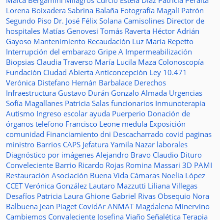
Maica Bergamini
Milagros Curcio
Estela Diaz
Patricia Peralta
Lorena Boixadera
Sabrina Balaña
Fotografía
Magalí Patrón
Segundo Piso
Dr. José Félix Solana
Camisolines
Director de
hospitales
Matías Genovesi
Tomás Raverta
Héctor Adrián
Gayoso
Mantenimiento
Recaudación
Luz María Repetto
Interrupción del embarazo
Gripe A
Impermeabilización
Biopsias
Claudia Traverso
María Lucila Maza
Colonoscopía
Fundación Ciudad Abierta
Anticoncepción
Ley 10.471
Verónica Distefano
Hernán Barbalace
Derechos
Infraestructura
Gustavo Durán
Gonzalo Almada
Urgencias
Sofía Magallanes
Patricia Salas
funcionarios
Inmunoterapia
Autismo
Ingreso escolar
ayuda
Puerperio
Donación de
órganos
telefono
Francisco Leone
medula
Exposición
comunidad
Financiamiento
dni
Descacharrado
covid
paginas
ministro
Barrios
CAPS
Jefatura
Yamila Nazar
laborales
Diagnóstico por imágenes
Alejandro Bravo
Claudio Dituro
Conveleciente
Barrio Ricardo Rojas
Romina Massari
3D
PAMI
Restauración
Asociación Buena Vida
Cámaras
Noelia López
CCET
Verónica González
Lautaro Mazzutti
Liliana Villegas
Desafíos
Patricia Laura Ghione
Gabriel Rivas
Obsequio
Nora
Balbuena
Jean Piaget
CovidAr
ANMAT
Magdalena Minervino
Cambiemos
Convaleciente
Josefina Viaño
Señalética
Terapia