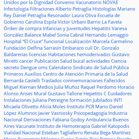
Unidos por la Dignidad
Convenio
Vacunatorio
NOVAE
Infectología
Filtraciones
Alberto Petraglia
Histologías
Mariano
Rey
Daniel Petraglia
Resonador
Laura Oliva
Escuela de
Gobierno
Carolina Espila
Victor Urbani
Barrio La Favela
Órden de compra
Infancias y Juventudes
Hepatitis
Vanesa
González
Balance
Mabel Sonia Cabral
Hernando Lemaggio
Hospital “El Cruce”
funcional
Localización
Marcela Carmelino
Fundación
Delfina Sarrasín
Embarazo
cuil
Dr. Gonzalo
Baldarenas
licencias
Habitaciones
hemoderivados
Gustavo
Miretti
cancer
Publicación
Salud bucal
actividades
Ciencia
secreto
Dengue
oms
Calendario
Sindicato de Salud Pública
Primeros Auxilios
Centro de Atención Primaria de la Salud
Bernarda Castelli
Traslados
conmemoraciones
Fallecidos
Miguel Kiernan
Medios
Julia Muñoz
Raquel Perdomo
Horacio
Alonso
Anses
Mural
Gustavo Tallone
Hepetitis C
Cuidadores
Instalaciones
Juliana Petreigne
formación
Jubilados
INTI
Micaela Olivetto
Alicia Moles
Instituto
PCR
Mario Daniel
López
Alumnos
Javier Vasniosky
Psicopedagogía
Industria
Nacional
Derivaciones
Fabiana Godoy
Ambulancia
Buenos
Aires Vacunate
Instituto de Hemoterapia
Gabriel Katopodis
Vialidad Nacional
Esteban Tagliaferro
Renata Bega Martínez