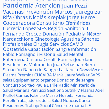
Pandemia
Atención
Juan Pezzi
Vacunas
Prevención
Marcos Jaureguizar
Rifa
Obras
Nicolás Kreplak
Jorge Herce
Cooperadora
Consultorio
Efemérides
Lucrecia López
SIES
Región Sanitaria III
Fernando Crocco
Donación
Pediatría
Néstor
Nardacchione
Ginecología
Agustina Sánchez
Profesionales
Cirugía
Servicios
SAMO
Obstetricia
Capacitación
Sangre
Información
Pablo Romagnoli
Historia
Salud Mental
Enfermería
Cristina Cerulli
Romina Jourdane
Residencias
Multimedia
Juan Sebastián Riera
Situación
Banco de Sangre
Lactancia
Donación de
Plasma
Premios
CUCAIBA
María Laura Walker
SAPS
salas
Equipamiento
organos
Donación de sangre
Concurso
Sorteo
Paula Barile
Radio
Ministerio de
Salud
Mariana Parrucci
Gestión
Sputnik V
Plasma
Axel
Kicillof
Camas
Fabricio Massé
Hospital
Fernanda
Perelli
Trabajadores de la Salud
Noticias
Curso
Residentes
Trabajo Social
Cáncer de mama
ILE