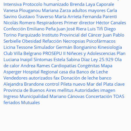
Intensiva
Protocolo humanizado
Brenda Laya Caporale
Vanesa Plouganou
Mariana Zarza
adultos mayores
Carla
Savino
Gustavo Traverso
María Arrieta
Fernanda Parenti
Nicolás Romero
Respiradores
Primer director
Héctor Canales
Confección
Emiliano Peña
Juan José Riera
Luis Tifi
Diego
Torino
Parquizado
Instituto Provincial del Cáncer
Juan Pablo
Serbielle
Obesidad
Refacción
Necropsias
Psicofármacos
Licina Tessone
Simulador
Germán Bongianino
Kinesiología
Club Villa Belgrano
PROSEPU II
Niñeces y Adolescencias
Plan
Luciana Inaipil
Síntomas
Estela Sabina Díaz
Ley 25.929
Ola
de calor
Andrea Rames
Cardiopatías Congénitas
Mapa
Asperger
Hospital Regional
casa
dia
Banco de Leche
Vendedores autorizados
fax
Donación de leche
banco
Alejandra Brandone
control
Pileta
nuevo
Mar del Plata
clave
Provincia de Buenos Aires
mellitus
Autoridades
imagen
Ingreso
Municipalidad
Mariano Cánovas
Concertación TOAS
feriados
Mutuales