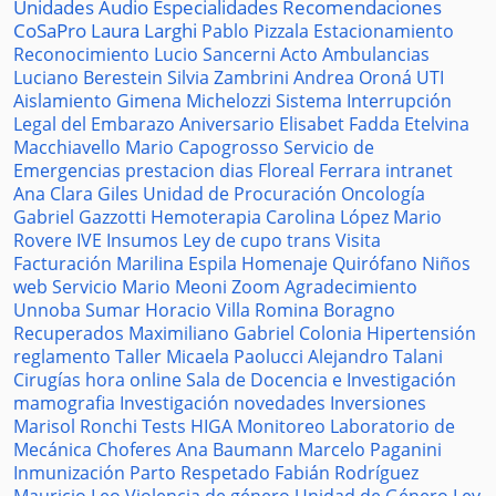
Unidades
Audio
Especialidades
Recomendaciones
CoSaPro
Laura Larghi
Pablo Pizzala
Estacionamiento
Reconocimiento
Lucio Sancerni
Acto
Ambulancias
Luciano Berestein
Silvia Zambrini
Andrea Oroná
UTI
Aislamiento
Gimena Michelozzi
Sistema
Interrupción
Legal del Embarazo
Aniversario
Elisabet Fadda
Etelvina
Macchiavello
Mario Capogrosso
Servicio de
Emergencias
prestacion
dias
Floreal Ferrara
intranet
Ana Clara Giles
Unidad de Procuración
Oncología
Gabriel Gazzotti
Hemoterapia
Carolina López
Mario
Rovere
IVE
Insumos
Ley de cupo trans
Visita
Facturación
Marilina Espila
Homenaje
Quirófano
Niños
web
Servicio
Mario Meoni
Zoom
Agradecimiento
Unnoba
Sumar
Horacio Villa
Romina Boragno
Recuperados
Maximiliano Gabriel
Colonia
Hipertensión
reglamento
Taller
Micaela Paolucci
Alejandro Talani
Cirugías
hora
online
Sala de Docencia e Investigación
mamografia
Investigación
novedades
Inversiones
Marisol Ronchi
Tests
HIGA
Monitoreo
Laboratorio de
Mecánica
Choferes
Ana Baumann
Marcelo Paganini
Inmunización
Parto Respetado
Fabián Rodríguez