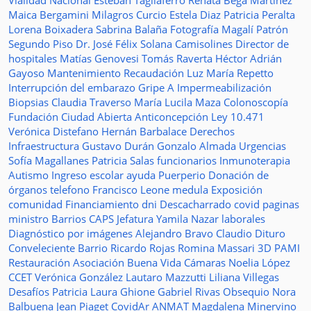
Vialidad Nacional
Esteban Tagliaferro
Renata Bega Martínez
Maica Bergamini
Milagros Curcio
Estela Diaz
Patricia Peralta
Lorena Boixadera
Sabrina Balaña
Fotografía
Magalí Patrón
Segundo Piso
Dr. José Félix Solana
Camisolines
Director de
hospitales
Matías Genovesi
Tomás Raverta
Héctor Adrián
Gayoso
Mantenimiento
Recaudación
Luz María Repetto
Interrupción del embarazo
Gripe A
Impermeabilización
Biopsias
Claudia Traverso
María Lucila Maza
Colonoscopía
Fundación Ciudad Abierta
Anticoncepción
Ley 10.471
Verónica Distefano
Hernán Barbalace
Derechos
Infraestructura
Gustavo Durán
Gonzalo Almada
Urgencias
Sofía Magallanes
Patricia Salas
funcionarios
Inmunoterapia
Autismo
Ingreso escolar
ayuda
Puerperio
Donación de
órganos
telefono
Francisco Leone
medula
Exposición
comunidad
Financiamiento
dni
Descacharrado
covid
paginas
ministro
Barrios
CAPS
Jefatura
Yamila Nazar
laborales
Diagnóstico por imágenes
Alejandro Bravo
Claudio Dituro
Conveleciente
Barrio Ricardo Rojas
Romina Massari
3D
PAMI
Restauración
Asociación Buena Vida
Cámaras
Noelia López
CCET
Verónica González
Lautaro Mazzutti
Liliana Villegas
Desafíos
Patricia Laura Ghione
Gabriel Rivas
Obsequio
Nora
Balbuena
Jean Piaget
CovidAr
ANMAT
Magdalena Minervino