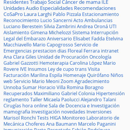
Residentes
Trabajo Social
Cáncer de mama
ILE
Unidades
Audio
Especialidades
Recomendaciones
CoSaPro
Laura Larghi
Pablo Pizzala
Estacionamiento
Reconocimiento
Lucio Sancerni
Acto
Ambulancias
Luciano Berestein
Silvia Zambrini
Andrea Oroná
UTI
Aislamiento
Gimena Michelozzi
Sistema
Interrupción
Legal del Embarazo
Aniversario
Elisabet Fadda
Etelvina
Macchiavello
Mario Capogrosso
Servicio de
Emergencias
prestacion
dias
Floreal Ferrara
intranet
Ana Clara Giles
Unidad de Procuración
Oncología
Gabriel Gazzotti
Hemoterapia
Carolina López
Mario
Rovere
IVE
Insumos
Ley de cupo trans
Visita
Facturación
Marilina Espila
Homenaje
Quirófano
Niños
web
Servicio
Mario Meoni
Zoom
Agradecimiento
Unnoba
Sumar
Horacio Villa
Romina Boragno
Recuperados
Maximiliano Gabriel
Colonia
Hipertensión
reglamento
Taller
Micaela Paolucci
Alejandro Talani
Cirugías
hora
online
Sala de Docencia e Investigación
mamografia
Investigación
novedades
Inversiones
Marisol Ronchi
Tests
HIGA
Monitoreo
Laboratorio de
Mecánica
Choferes
Ana Baumann
Marcelo Paganini