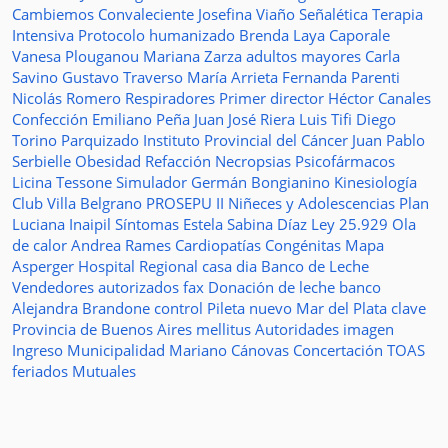
Cambiemos
Convaleciente
Josefina Viaño
Señalética
Terapia
Intensiva
Protocolo humanizado
Brenda Laya Caporale
Vanesa Plouganou
Mariana Zarza
adultos mayores
Carla
Savino
Gustavo Traverso
María Arrieta
Fernanda Parenti
Nicolás Romero
Respiradores
Primer director
Héctor Canales
Confección
Emiliano Peña
Juan José Riera
Luis Tifi
Diego
Torino
Parquizado
Instituto Provincial del Cáncer
Juan Pablo
Serbielle
Obesidad
Refacción
Necropsias
Psicofármacos
Licina Tessone
Simulador
Germán Bongianino
Kinesiología
Club Villa Belgrano
PROSEPU II
Niñeces y Adolescencias
Plan
Luciana Inaipil
Síntomas
Estela Sabina Díaz
Ley 25.929
Ola
de calor
Andrea Rames
Cardiopatías Congénitas
Mapa
Asperger
Hospital Regional
casa
dia
Banco de Leche
Vendedores autorizados
fax
Donación de leche
banco
Alejandra Brandone
control
Pileta
nuevo
Mar del Plata
clave
Provincia de Buenos Aires
mellitus
Autoridades
imagen
Ingreso
Municipalidad
Mariano Cánovas
Concertación TOAS
feriados
Mutuales