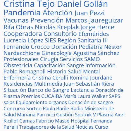
Cristina Tejo
Daniel Gollán
Pandemia
Atención
Juan Pezzi
Vacunas
Prevención
Marcos Jaureguizar
Rifa
Obras
Nicolás Kreplak
Jorge Herce
Cooperadora
Consultorio
Efemérides
Lucrecia López
SIES
Región Sanitaria III
Fernando Crocco
Donación
Pediatría
Néstor
Nardacchione
Ginecología
Agustina Sánchez
Profesionales
Cirugía
Servicios
SAMO
Obstetricia
Capacitación
Sangre
Información
Pablo Romagnoli
Historia
Salud Mental
Enfermería
Cristina Cerulli
Romina Jourdane
Residencias
Multimedia
Juan Sebastián Riera
Situación
Banco de Sangre
Lactancia
Donación de
Plasma
Premios
CUCAIBA
María Laura Walker
SAPS
salas
Equipamiento
organos
Donación de sangre
Concurso
Sorteo
Paula Barile
Radio
Ministerio de
Salud
Mariana Parrucci
Gestión
Sputnik V
Plasma
Axel
Kicillof
Camas
Fabricio Massé
Hospital
Fernanda
Perelli
Trabajadores de la Salud
Noticias
Curso