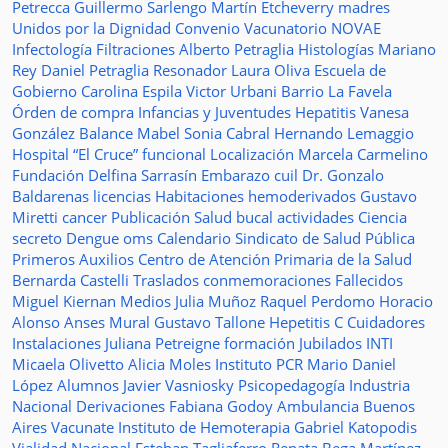
Petrecca
Guillermo Sarlengo
Martín Etcheverry
madres
Unidos por la Dignidad
Convenio
Vacunatorio
NOVAE
Infectología
Filtraciones
Alberto Petraglia
Histologías
Mariano
Rey
Daniel Petraglia
Resonador
Laura Oliva
Escuela de
Gobierno
Carolina Espila
Victor Urbani
Barrio La Favela
Órden de compra
Infancias y Juventudes
Hepatitis
Vanesa
González
Balance
Mabel Sonia Cabral
Hernando Lemaggio
Hospital “El Cruce”
funcional
Localización
Marcela Carmelino
Fundación
Delfina Sarrasín
Embarazo
cuil
Dr. Gonzalo
Baldarenas
licencias
Habitaciones
hemoderivados
Gustavo
Miretti
cancer
Publicación
Salud bucal
actividades
Ciencia
secreto
Dengue
oms
Calendario
Sindicato de Salud Pública
Primeros Auxilios
Centro de Atención Primaria de la Salud
Bernarda Castelli
Traslados
conmemoraciones
Fallecidos
Miguel Kiernan
Medios
Julia Muñoz
Raquel Perdomo
Horacio
Alonso
Anses
Mural
Gustavo Tallone
Hepetitis C
Cuidadores
Instalaciones
Juliana Petreigne
formación
Jubilados
INTI
Micaela Olivetto
Alicia Moles
Instituto
PCR
Mario Daniel
López
Alumnos
Javier Vasniosky
Psicopedagogía
Industria
Nacional
Derivaciones
Fabiana Godoy
Ambulancia
Buenos
Aires Vacunate
Instituto de Hemoterapia
Gabriel Katopodis