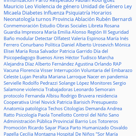
Inmunización
Parto Respetado
Fabián Rodríguez
Mauricio Leo
Violencia de género
Unidad de Género
Ley
Micaela
Diabetes
Influenza
Psiquiatría
Horarios
Neonatología
turnos
Provincia
Ablación
Rubén Bernardi
Conmemoración
Estudio
Obras Sociales
Libreta
Rosana
Guardia
Impresora
María Emilia Alonso
Región III
Seguridad
Baño modular
Detectar
Olfatest
Valeria Espinosa
María Inés
Ferrero
Conurbano
Política
Daniel Alberto Urosevich
Mónica
Elisei
María Rosa Salvador
Patricia Garrido
Día del
Psicopedagogo
Buenos Aires
Héctor Tudisco
Marcha
Alejandra Díaz
Alberto Fernández
Agustina Orlando
RAP
Vacuna
Florencia Visser
Interrupción Voluntaria del Embarazo
Celeste Lujan Peralta
Mariana Larroque
Nacer en pandemia
Servielle
Rodolfo Pedrazzi
Solange López
Monitores
Sergio
Salamone
violencia
Trabajadoras
Leonardo Semorain
protocolo
Fernanda Albisu
Rodrigo Bruvera
residencia
Cooperativa
Uriel Novick
Patricia Barisich
Presupuesto
Anatomía patológica
Techos
Citologías
Demanda
Andrea
Ratto
Psicología
Paola Tonellotto
Control del Niño Sano
Administración Pública Provincial
Barrio Los Totoreros
Promoción
Ricardo Sayar
Placa
Parto Humanizado
Osvaldo
Pagella
Cecilia Montagna
Hospital De Niños "Sor María