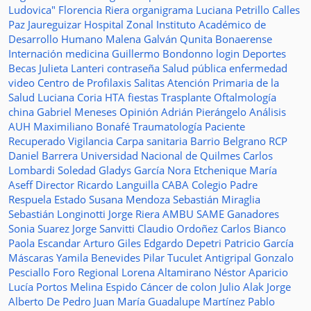
Ludovica"
Florencia Riera
organigrama
Luciana Petrillo
Calles
Paz Jaureguizar
Hospital Zonal
Instituto Académico de
Desarrollo Humano
Malena Galván
Qunita Bonaerense
Internación
medicina
Guillermo Bondonno
login
Deportes
Becas Julieta Lanteri
contraseña
Salud pública
enfermedad
video
Centro de Profilaxis
Salitas
Atención Primaria de la
Salud
Luciana Coria
HTA
fiestas
Trasplante
Oftalmología
china
Gabriel Meneses
Opinión
Adrián Pierángelo
Análisis
AUH
Maximiliano Bonafé
Traumatología
Paciente
Recuperado
Vigilancia
Carpa sanitaria
Barrio Belgrano
RCP
Daniel Barrera
Universidad Nacional de Quilmes
Carlos
Lombardi
Soledad
Gladys García
Nora Etchenique
María
Aseff
Director
Ricardo Languilla
CABA
Colegio Padre
Respuela
Estado
Susana Mendoza
Sebastián Miraglia
Sebastián Longinotti
Jorge Riera
AMBU
SAME
Ganadores
Sonia Suarez
Jorge Sanvitti
Claudio Ordoñez
Carlos Bianco
Paola Escandar
Arturo Giles
Edgardo Depetri
Patricio García
Máscaras
Yamila Benevides
Pilar Tuculet
Antigripal
Gonzalo
Pesciallo
Foro Regional
Lorena Altamirano
Néstor Aparicio
Lucía Portos
Melina Espido
Cáncer de colon
Julio Alak
Jorge
Alberto De Pedro Juan
María Guadalupe Martínez
Pablo