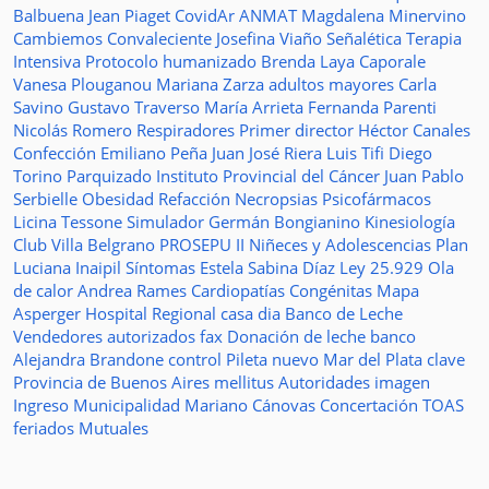
Balbuena
Jean Piaget
CovidAr
ANMAT
Magdalena Minervino
Cambiemos
Convaleciente
Josefina Viaño
Señalética
Terapia
Intensiva
Protocolo humanizado
Brenda Laya Caporale
Vanesa Plouganou
Mariana Zarza
adultos mayores
Carla
Savino
Gustavo Traverso
María Arrieta
Fernanda Parenti
Nicolás Romero
Respiradores
Primer director
Héctor Canales
Confección
Emiliano Peña
Juan José Riera
Luis Tifi
Diego
Torino
Parquizado
Instituto Provincial del Cáncer
Juan Pablo
Serbielle
Obesidad
Refacción
Necropsias
Psicofármacos
Licina Tessone
Simulador
Germán Bongianino
Kinesiología
Club Villa Belgrano
PROSEPU II
Niñeces y Adolescencias
Plan
Luciana Inaipil
Síntomas
Estela Sabina Díaz
Ley 25.929
Ola
de calor
Andrea Rames
Cardiopatías Congénitas
Mapa
Asperger
Hospital Regional
casa
dia
Banco de Leche
Vendedores autorizados
fax
Donación de leche
banco
Alejandra Brandone
control
Pileta
nuevo
Mar del Plata
clave
Provincia de Buenos Aires
mellitus
Autoridades
imagen
Ingreso
Municipalidad
Mariano Cánovas
Concertación TOAS
feriados
Mutuales