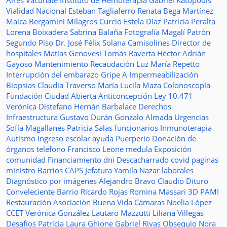
Aires Vacunate
Instituto de Hemoterapia
Gabriel Katopodis
Vialidad Nacional
Esteban Tagliaferro
Renata Bega Martínez
Maica Bergamini
Milagros Curcio
Estela Diaz
Patricia Peralta
Lorena Boixadera
Sabrina Balaña
Fotografía
Magalí Patrón
Segundo Piso
Dr. José Félix Solana
Camisolines
Director de
hospitales
Matías Genovesi
Tomás Raverta
Héctor Adrián
Gayoso
Mantenimiento
Recaudación
Luz María Repetto
Interrupción del embarazo
Gripe A
Impermeabilización
Biopsias
Claudia Traverso
María Lucila Maza
Colonoscopía
Fundación Ciudad Abierta
Anticoncepción
Ley 10.471
Verónica Distefano
Hernán Barbalace
Derechos
Infraestructura
Gustavo Durán
Gonzalo Almada
Urgencias
Sofía Magallanes
Patricia Salas
funcionarios
Inmunoterapia
Autismo
Ingreso escolar
ayuda
Puerperio
Donación de
órganos
telefono
Francisco Leone
medula
Exposición
comunidad
Financiamiento
dni
Descacharrado
covid
paginas
ministro
Barrios
CAPS
Jefatura
Yamila Nazar
laborales
Diagnóstico por imágenes
Alejandro Bravo
Claudio Dituro
Conveleciente
Barrio Ricardo Rojas
Romina Massari
3D
PAMI
Restauración
Asociación Buena Vida
Cámaras
Noelia López
CCET
Verónica González
Lautaro Mazzutti
Liliana Villegas
Desafíos
Patricia Laura Ghione
Gabriel Rivas
Obsequio
Nora