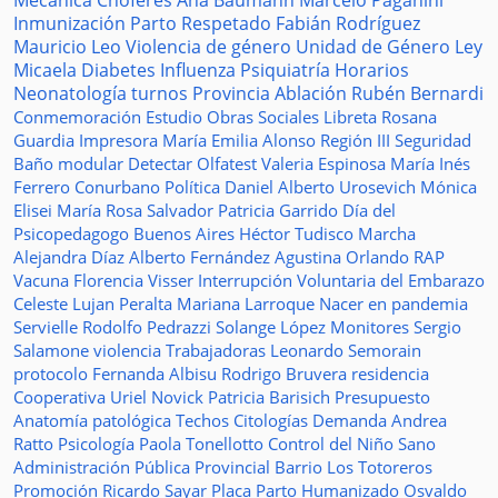
Mecánica
Choferes
Ana Baumann
Marcelo Paganini
Inmunización
Parto Respetado
Fabián Rodríguez
Mauricio Leo
Violencia de género
Unidad de Género
Ley
Micaela
Diabetes
Influenza
Psiquiatría
Horarios
Neonatología
turnos
Provincia
Ablación
Rubén Bernardi
Conmemoración
Estudio
Obras Sociales
Libreta
Rosana
Guardia
Impresora
María Emilia Alonso
Región III
Seguridad
Baño modular
Detectar
Olfatest
Valeria Espinosa
María Inés
Ferrero
Conurbano
Política
Daniel Alberto Urosevich
Mónica
Elisei
María Rosa Salvador
Patricia Garrido
Día del
Psicopedagogo
Buenos Aires
Héctor Tudisco
Marcha
Alejandra Díaz
Alberto Fernández
Agustina Orlando
RAP
Vacuna
Florencia Visser
Interrupción Voluntaria del Embarazo
Celeste Lujan Peralta
Mariana Larroque
Nacer en pandemia
Servielle
Rodolfo Pedrazzi
Solange López
Monitores
Sergio
Salamone
violencia
Trabajadoras
Leonardo Semorain
protocolo
Fernanda Albisu
Rodrigo Bruvera
residencia
Cooperativa
Uriel Novick
Patricia Barisich
Presupuesto
Anatomía patológica
Techos
Citologías
Demanda
Andrea
Ratto
Psicología
Paola Tonellotto
Control del Niño Sano
Administración Pública Provincial
Barrio Los Totoreros
Promoción
Ricardo Sayar
Placa
Parto Humanizado
Osvaldo