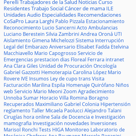
Perelli
Trabajadores de la Salud
Noticias
Curso
Residentes
Trabajo Social
Cáncer de mama
ILE
Unidades
Audio
Especialidades
Recomendaciones
CoSaPro
Laura Larghi
Pablo Pizzala
Estacionamiento
Reconocimiento
Lucio Sancerni
Acto
Ambulancias
Luciano Berestein
Silvia Zambrini
Andrea Oroná
UTI
Aislamiento
Gimena Michelozzi
Sistema
Interrupción
Legal del Embarazo
Aniversario
Elisabet Fadda
Etelvina
Macchiavello
Mario Capogrosso
Servicio de
Emergencias
prestacion
dias
Floreal Ferrara
intranet
Ana Clara Giles
Unidad de Procuración
Oncología
Gabriel Gazzotti
Hemoterapia
Carolina López
Mario
Rovere
IVE
Insumos
Ley de cupo trans
Visita
Facturación
Marilina Espila
Homenaje
Quirófano
Niños
web
Servicio
Mario Meoni
Zoom
Agradecimiento
Unnoba
Sumar
Horacio Villa
Romina Boragno
Recuperados
Maximiliano Gabriel
Colonia
Hipertensión
reglamento
Taller
Micaela Paolucci
Alejandro Talani
Cirugías
hora
online
Sala de Docencia e Investigación
mamografia
Investigación
novedades
Inversiones
Marisol Ronchi
Tests
HIGA
Monitoreo
Laboratorio de