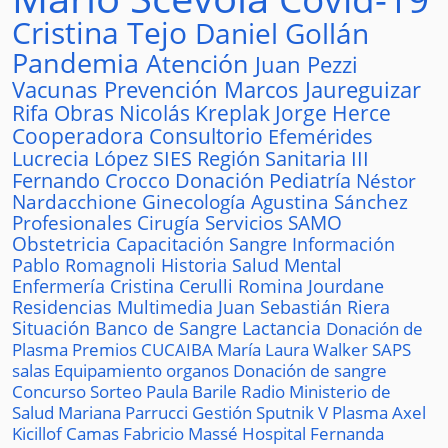
Cristina Tejo
Daniel Gollán
Pandemia
Atención
Juan Pezzi
Vacunas
Prevención
Marcos Jaureguizar
Rifa
Obras
Nicolás Kreplak
Jorge Herce
Cooperadora
Consultorio
Efemérides
Lucrecia López
SIES
Región Sanitaria III
Fernando Crocco
Donación
Pediatría
Néstor
Nardacchione
Ginecología
Agustina Sánchez
Profesionales
Cirugía
Servicios
SAMO
Obstetricia
Capacitación
Sangre
Información
Pablo Romagnoli
Historia
Salud Mental
Enfermería
Cristina Cerulli
Romina Jourdane
Residencias
Multimedia
Juan Sebastián Riera
Situación
Banco de Sangre
Lactancia
Donación de
Plasma
Premios
CUCAIBA
María Laura Walker
SAPS
salas
Equipamiento
organos
Donación de sangre
Concurso
Sorteo
Paula Barile
Radio
Ministerio de
Salud
Mariana Parrucci
Gestión
Sputnik V
Plasma
Axel
Kicillof
Camas
Fabricio Massé
Hospital
Fernanda