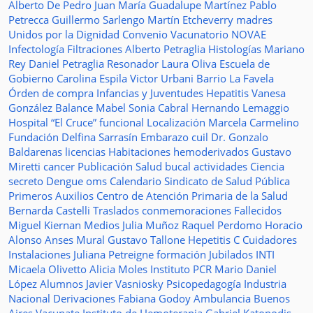
Alberto De Pedro Juan
María Guadalupe Martínez
Pablo
Petrecca
Guillermo Sarlengo
Martín Etcheverry
madres
Unidos por la Dignidad
Convenio
Vacunatorio
NOVAE
Infectología
Filtraciones
Alberto Petraglia
Histologías
Mariano
Rey
Daniel Petraglia
Resonador
Laura Oliva
Escuela de
Gobierno
Carolina Espila
Victor Urbani
Barrio La Favela
Órden de compra
Infancias y Juventudes
Hepatitis
Vanesa
González
Balance
Mabel Sonia Cabral
Hernando Lemaggio
Hospital “El Cruce”
funcional
Localización
Marcela Carmelino
Fundación
Delfina Sarrasín
Embarazo
cuil
Dr. Gonzalo
Baldarenas
licencias
Habitaciones
hemoderivados
Gustavo
Miretti
cancer
Publicación
Salud bucal
actividades
Ciencia
secreto
Dengue
oms
Calendario
Sindicato de Salud Pública
Primeros Auxilios
Centro de Atención Primaria de la Salud
Bernarda Castelli
Traslados
conmemoraciones
Fallecidos
Miguel Kiernan
Medios
Julia Muñoz
Raquel Perdomo
Horacio
Alonso
Anses
Mural
Gustavo Tallone
Hepetitis C
Cuidadores
Instalaciones
Juliana Petreigne
formación
Jubilados
INTI
Micaela Olivetto
Alicia Moles
Instituto
PCR
Mario Daniel
López
Alumnos
Javier Vasniosky
Psicopedagogía
Industria
Nacional
Derivaciones
Fabiana Godoy
Ambulancia
Buenos