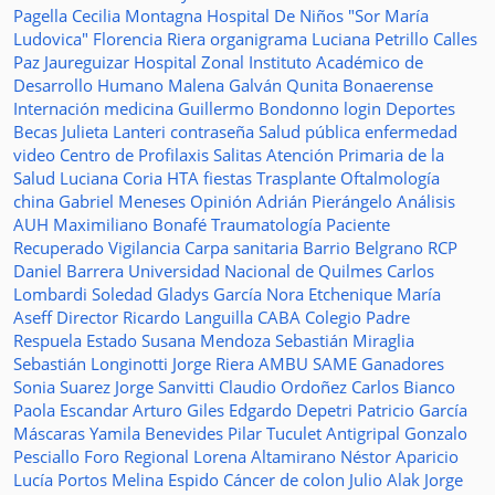
Pagella
Cecilia Montagna
Hospital De Niños "Sor María
Ludovica"
Florencia Riera
organigrama
Luciana Petrillo
Calles
Paz Jaureguizar
Hospital Zonal
Instituto Académico de
Desarrollo Humano
Malena Galván
Qunita Bonaerense
Internación
medicina
Guillermo Bondonno
login
Deportes
Becas Julieta Lanteri
contraseña
Salud pública
enfermedad
video
Centro de Profilaxis
Salitas
Atención Primaria de la
Salud
Luciana Coria
HTA
fiestas
Trasplante
Oftalmología
china
Gabriel Meneses
Opinión
Adrián Pierángelo
Análisis
AUH
Maximiliano Bonafé
Traumatología
Paciente
Recuperado
Vigilancia
Carpa sanitaria
Barrio Belgrano
RCP
Daniel Barrera
Universidad Nacional de Quilmes
Carlos
Lombardi
Soledad
Gladys García
Nora Etchenique
María
Aseff
Director
Ricardo Languilla
CABA
Colegio Padre
Respuela
Estado
Susana Mendoza
Sebastián Miraglia
Sebastián Longinotti
Jorge Riera
AMBU
SAME
Ganadores
Sonia Suarez
Jorge Sanvitti
Claudio Ordoñez
Carlos Bianco
Paola Escandar
Arturo Giles
Edgardo Depetri
Patricio García
Máscaras
Yamila Benevides
Pilar Tuculet
Antigripal
Gonzalo
Pesciallo
Foro Regional
Lorena Altamirano
Néstor Aparicio
Lucía Portos
Melina Espido
Cáncer de colon
Julio Alak
Jorge