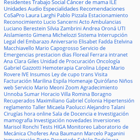
Residentes
Trabajo Social
Cáncer de mama
ILE
Unidades
Audio
Especialidades
Recomendaciones
CoSaPro
Laura Larghi
Pablo Pizzala
Estacionamiento
Reconocimiento
Lucio Sancerni
Acto
Ambulancias
Luciano Berestein
Silvia Zambrini
Andrea Oroná
UTI
Aislamiento
Gimena Michelozzi
Sistema
Interrupción
Legal del Embarazo
Aniversario
Elisabet Fadda
Etelvina
Macchiavello
Mario Capogrosso
Servicio de
Emergencias
prestacion
dias
Floreal Ferrara
intranet
Ana Clara Giles
Unidad de Procuración
Oncología
Gabriel Gazzotti
Hemoterapia
Carolina López
Mario
Rovere
IVE
Insumos
Ley de cupo trans
Visita
Facturación
Marilina Espila
Homenaje
Quirófano
Niños
web
Servicio
Mario Meoni
Zoom
Agradecimiento
Unnoba
Sumar
Horacio Villa
Romina Boragno
Recuperados
Maximiliano Gabriel
Colonia
Hipertensión
reglamento
Taller
Micaela Paolucci
Alejandro Talani
Cirugías
hora
online
Sala de Docencia e Investigación
mamografia
Investigación
novedades
Inversiones
Marisol Ronchi
Tests
HIGA
Monitoreo
Laboratorio de
Mecánica
Choferes
Ana Baumann
Marcelo Paganini