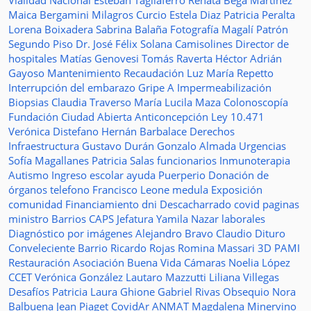
Vialidad Nacional
Esteban Tagliaferro
Renata Bega Martínez
Maica Bergamini
Milagros Curcio
Estela Diaz
Patricia Peralta
Lorena Boixadera
Sabrina Balaña
Fotografía
Magalí Patrón
Segundo Piso
Dr. José Félix Solana
Camisolines
Director de
hospitales
Matías Genovesi
Tomás Raverta
Héctor Adrián
Gayoso
Mantenimiento
Recaudación
Luz María Repetto
Interrupción del embarazo
Gripe A
Impermeabilización
Biopsias
Claudia Traverso
María Lucila Maza
Colonoscopía
Fundación Ciudad Abierta
Anticoncepción
Ley 10.471
Verónica Distefano
Hernán Barbalace
Derechos
Infraestructura
Gustavo Durán
Gonzalo Almada
Urgencias
Sofía Magallanes
Patricia Salas
funcionarios
Inmunoterapia
Autismo
Ingreso escolar
ayuda
Puerperio
Donación de
órganos
telefono
Francisco Leone
medula
Exposición
comunidad
Financiamiento
dni
Descacharrado
covid
paginas
ministro
Barrios
CAPS
Jefatura
Yamila Nazar
laborales
Diagnóstico por imágenes
Alejandro Bravo
Claudio Dituro
Conveleciente
Barrio Ricardo Rojas
Romina Massari
3D
PAMI
Restauración
Asociación Buena Vida
Cámaras
Noelia López
CCET
Verónica González
Lautaro Mazzutti
Liliana Villegas
Desafíos
Patricia Laura Ghione
Gabriel Rivas
Obsequio
Nora
Balbuena
Jean Piaget
CovidAr
ANMAT
Magdalena Minervino