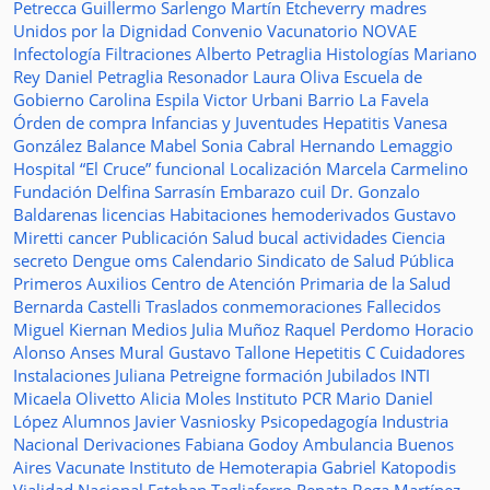
Petrecca
Guillermo Sarlengo
Martín Etcheverry
madres
Unidos por la Dignidad
Convenio
Vacunatorio
NOVAE
Infectología
Filtraciones
Alberto Petraglia
Histologías
Mariano
Rey
Daniel Petraglia
Resonador
Laura Oliva
Escuela de
Gobierno
Carolina Espila
Victor Urbani
Barrio La Favela
Órden de compra
Infancias y Juventudes
Hepatitis
Vanesa
González
Balance
Mabel Sonia Cabral
Hernando Lemaggio
Hospital “El Cruce”
funcional
Localización
Marcela Carmelino
Fundación
Delfina Sarrasín
Embarazo
cuil
Dr. Gonzalo
Baldarenas
licencias
Habitaciones
hemoderivados
Gustavo
Miretti
cancer
Publicación
Salud bucal
actividades
Ciencia
secreto
Dengue
oms
Calendario
Sindicato de Salud Pública
Primeros Auxilios
Centro de Atención Primaria de la Salud
Bernarda Castelli
Traslados
conmemoraciones
Fallecidos
Miguel Kiernan
Medios
Julia Muñoz
Raquel Perdomo
Horacio
Alonso
Anses
Mural
Gustavo Tallone
Hepetitis C
Cuidadores
Instalaciones
Juliana Petreigne
formación
Jubilados
INTI
Micaela Olivetto
Alicia Moles
Instituto
PCR
Mario Daniel
López
Alumnos
Javier Vasniosky
Psicopedagogía
Industria
Nacional
Derivaciones
Fabiana Godoy
Ambulancia
Buenos
Aires Vacunate
Instituto de Hemoterapia
Gabriel Katopodis