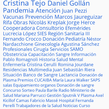
Cristina Tejo
Daniel Gollán
Pandemia
Atención
Juan Pezzi
Vacunas
Prevención
Marcos Jaureguizar
Rifa
Obras
Nicolás Kreplak
Jorge Herce
Cooperadora
Consultorio
Efemérides
Lucrecia López
SIES
Región Sanitaria III
Fernando Crocco
Donación
Pediatría
Néstor
Nardacchione
Ginecología
Agustina Sánchez
Profesionales
Cirugía
Servicios
SAMO
Obstetricia
Capacitación
Sangre
Información
Pablo Romagnoli
Historia
Salud Mental
Enfermería
Cristina Cerulli
Romina Jourdane
Residencias
Multimedia
Juan Sebastián Riera
Situación
Banco de Sangre
Lactancia
Donación de
Plasma
Premios
CUCAIBA
María Laura Walker
SAPS
salas
Equipamiento
organos
Donación de sangre
Concurso
Sorteo
Paula Barile
Radio
Ministerio de
Salud
Mariana Parrucci
Gestión
Sputnik V
Plasma
Axel
Kicillof
Camas
Fabricio Massé
Hospital
Fernanda
Perelli
Trabajadores de la Salud
Noticias
Curso