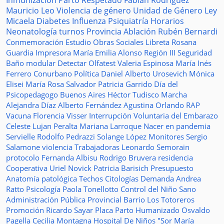
Inmunización
Parto Respetado
Fabián Rodríguez
Mauricio Leo
Violencia de género
Unidad de Género
Ley
Micaela
Diabetes
Influenza
Psiquiatría
Horarios
Neonatología
turnos
Provincia
Ablación
Rubén Bernardi
Conmemoración
Estudio
Obras Sociales
Libreta
Rosana
Guardia
Impresora
María Emilia Alonso
Región III
Seguridad
Baño modular
Detectar
Olfatest
Valeria Espinosa
María Inés
Ferrero
Conurbano
Política
Daniel Alberto Urosevich
Mónica
Elisei
María Rosa Salvador
Patricia Garrido
Día del
Psicopedagogo
Buenos Aires
Héctor Tudisco
Marcha
Alejandra Díaz
Alberto Fernández
Agustina Orlando
RAP
Vacuna
Florencia Visser
Interrupción Voluntaria del Embarazo
Celeste Lujan Peralta
Mariana Larroque
Nacer en pandemia
Servielle
Rodolfo Pedrazzi
Solange López
Monitores
Sergio
Salamone
violencia
Trabajadoras
Leonardo Semorain
protocolo
Fernanda Albisu
Rodrigo Bruvera
residencia
Cooperativa
Uriel Novick
Patricia Barisich
Presupuesto
Anatomía patológica
Techos
Citologías
Demanda
Andrea
Ratto
Psicología
Paola Tonellotto
Control del Niño Sano
Administración Pública Provincial
Barrio Los Totoreros
Promoción
Ricardo Sayar
Placa
Parto Humanizado
Osvaldo
Pagella
Cecilia Montagna
Hospital De Niños "Sor María