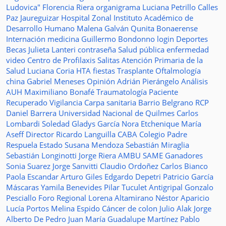
Ludovica"
Florencia Riera
organigrama
Luciana Petrillo
Calles
Paz Jaureguizar
Hospital Zonal
Instituto Académico de
Desarrollo Humano
Malena Galván
Qunita Bonaerense
Internación
medicina
Guillermo Bondonno
login
Deportes
Becas Julieta Lanteri
contraseña
Salud pública
enfermedad
video
Centro de Profilaxis
Salitas
Atención Primaria de la
Salud
Luciana Coria
HTA
fiestas
Trasplante
Oftalmología
china
Gabriel Meneses
Opinión
Adrián Pierángelo
Análisis
AUH
Maximiliano Bonafé
Traumatología
Paciente
Recuperado
Vigilancia
Carpa sanitaria
Barrio Belgrano
RCP
Daniel Barrera
Universidad Nacional de Quilmes
Carlos
Lombardi
Soledad
Gladys García
Nora Etchenique
María
Aseff
Director
Ricardo Languilla
CABA
Colegio Padre
Respuela
Estado
Susana Mendoza
Sebastián Miraglia
Sebastián Longinotti
Jorge Riera
AMBU
SAME
Ganadores
Sonia Suarez
Jorge Sanvitti
Claudio Ordoñez
Carlos Bianco
Paola Escandar
Arturo Giles
Edgardo Depetri
Patricio García
Máscaras
Yamila Benevides
Pilar Tuculet
Antigripal
Gonzalo
Pesciallo
Foro Regional
Lorena Altamirano
Néstor Aparicio
Lucía Portos
Melina Espido
Cáncer de colon
Julio Alak
Jorge
Alberto De Pedro Juan
María Guadalupe Martínez
Pablo