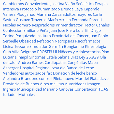
Cambiemos
Convaleciente
Josefina Viaño
Señalética
Terapia
Intensiva
Protocolo humanizado
Brenda Laya Caporale
Vanesa Plouganou
Mariana Zarza
adultos mayores
Carla
Savino
Gustavo Traverso
María Arrieta
Fernanda Parenti
Nicolás Romero
Respiradores
Primer director
Héctor Canales
Confección
Emiliano Peña
Juan José Riera
Luis Tifi
Diego
Torino
Parquizado
Instituto Provincial del Cáncer
Juan Pablo
Serbielle
Obesidad
Refacción
Necropsias
Psicofármacos
Licina Tessone
Simulador
Germán Bongianino
Kinesiología
Club Villa Belgrano
PROSEPU II
Niñeces y Adolescencias
Plan
Luciana Inaipil
Síntomas
Estela Sabina Díaz
Ley 25.929
Ola
de calor
Andrea Rames
Cardiopatías Congénitas
Mapa
Asperger
Hospital Regional
casa
dia
Banco de Leche
Vendedores autorizados
fax
Donación de leche
banco
Alejandra Brandone
control
Pileta
nuevo
Mar del Plata
clave
Provincia de Buenos Aires
mellitus
Autoridades
imagen
Ingreso
Municipalidad
Mariano Cánovas
Concertación TOAS
feriados
Mutuales