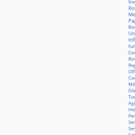
In
Ro
Me
Pa
Ro
Un
In
tu
Co
Ro
Reg
Olf
Co
Món
Dí
Tu
Ag
Int
Pe
Ser
Se
Se