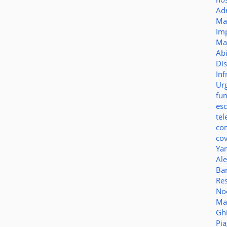
Ad
Ma
Im
Ma
Ab
Di
Inf
Ur
fu
es
te
co
co
Ya
Al
Bar
Re
No
Ma
Gh
Pi