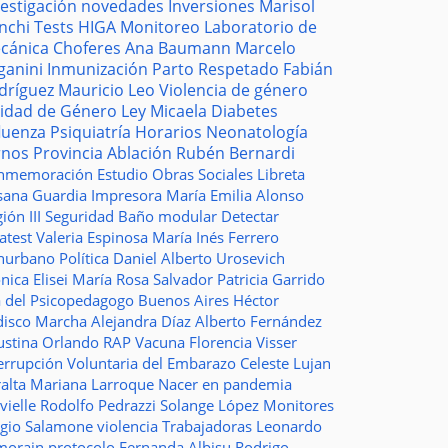
vestigación
novedades
Inversiones
Marisol
nchi
Tests
HIGA
Monitoreo
Laboratorio de
cánica
Choferes
Ana Baumann
Marcelo
ganini
Inmunización
Parto Respetado
Fabián
dríguez
Mauricio Leo
Violencia de género
idad de Género
Ley Micaela
Diabetes
fluenza
Psiquiatría
Horarios
Neonatología
rnos
Provincia
Ablación
Rubén Bernardi
nmemoración
Estudio
Obras Sociales
Libreta
sana Guardia
Impresora
María Emilia Alonso
ión III
Seguridad
Baño modular
Detectar
atest
Valeria Espinosa
María Inés Ferrero
nurbano
Política
Daniel Alberto Urosevich
ica Elisei
María Rosa Salvador
Patricia Garrido
a del Psicopedagogo
Buenos Aires
Héctor
disco
Marcha
Alejandra Díaz
Alberto Fernández
ustina Orlando
RAP
Vacuna
Florencia Visser
errupción Voluntaria del Embarazo
Celeste Lujan
ralta
Mariana Larroque
Nacer en pandemia
vielle
Rodolfo Pedrazzi
Solange López
Monitores
rgio Salamone
violencia
Trabajadoras
Leonardo
morain
protocolo
Fernanda Albisu
Rodrigo