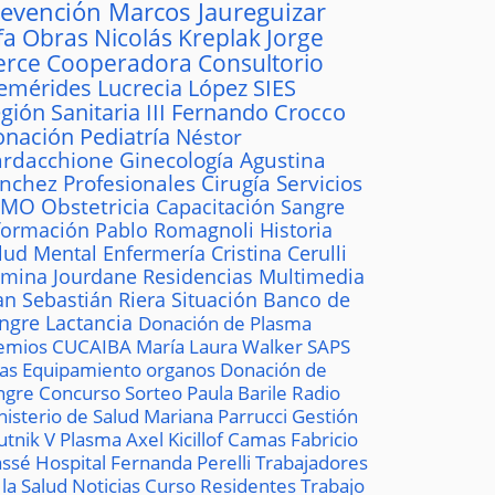
revención
Marcos Jaureguizar
fa
Obras
Nicolás Kreplak
Jorge
erce
Cooperadora
Consultorio
emérides
Lucrecia López
SIES
gión Sanitaria III
Fernando Crocco
onación
Pediatría
Néstor
rdacchione
Ginecología
Agustina
ánchez
Profesionales
Cirugía
Servicios
AMO
Obstetricia
Capacitación
Sangre
formación
Pablo Romagnoli
Historia
lud Mental
Enfermería
Cristina Cerulli
mina Jourdane
Residencias
Multimedia
an Sebastián Riera
Situación
Banco de
ngre
Lactancia
Donación de Plasma
emios
CUCAIBA
María Laura Walker
SAPS
las
Equipamiento
organos
Donación de
ngre
Concurso
Sorteo
Paula Barile
Radio
nisterio de Salud
Mariana Parrucci
Gestión
utnik V
Plasma
Axel Kicillof
Camas
Fabricio
ssé
Hospital
Fernanda Perelli
Trabajadores
 la Salud
Noticias
Curso
Residentes
Trabajo