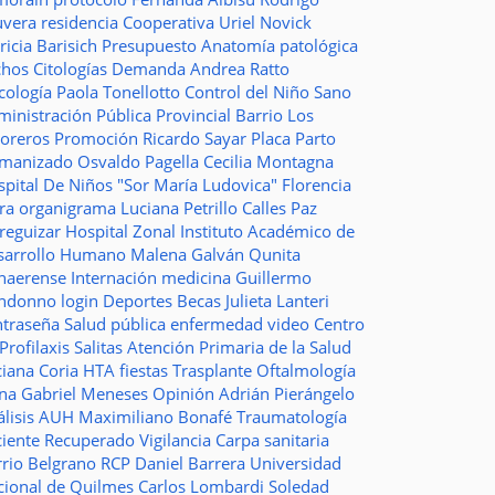
uvera
residencia
Cooperativa
Uriel Novick
ricia Barisich
Presupuesto
Anatomía patológica
chos
Citologías
Demanda
Andrea Ratto
cología
Paola Tonellotto
Control del Niño Sano
inistración Pública Provincial
Barrio Los
toreros
Promoción
Ricardo Sayar
Placa
Parto
manizado
Osvaldo Pagella
Cecilia Montagna
pital De Niños "Sor María Ludovica"
Florencia
era
organigrama
Luciana Petrillo
Calles
Paz
ureguizar
Hospital Zonal
Instituto Académico de
sarrollo Humano
Malena Galván
Qunita
naerense
Internación
medicina
Guillermo
ndonno
login
Deportes
Becas Julieta Lanteri
ntraseña
Salud pública
enfermedad
video
Centro
Profilaxis
Salitas
Atención Primaria de la Salud
ciana Coria
HTA
fiestas
Trasplante
Oftalmología
ina
Gabriel Meneses
Opinión
Adrián Pierángelo
lisis
AUH
Maximiliano Bonafé
Traumatología
ciente Recuperado
Vigilancia
Carpa sanitaria
rrio Belgrano
RCP
Daniel Barrera
Universidad
cional de Quilmes
Carlos Lombardi
Soledad