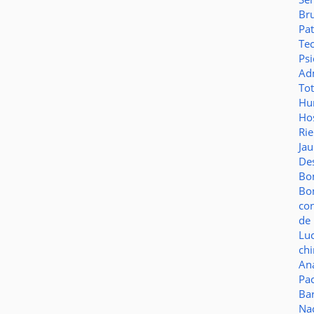
Br
Pat
Te
Psi
Adm
To
Hu
Hos
Ri
Ja
De
Bo
Bo
co
de 
Lu
ch
Aná
Pa
Ba
Na