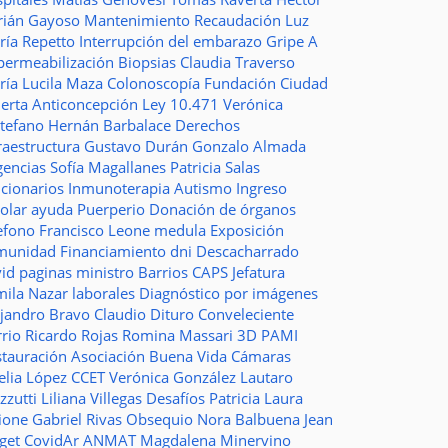
rián Gayoso
Mantenimiento
Recaudación
Luz
ría Repetto
Interrupción del embarazo
Gripe A
permeabilización
Biopsias
Claudia Traverso
ría Lucila Maza
Colonoscopía
Fundación Ciudad
ierta
Anticoncepción
Ley 10.471
Verónica
stefano
Hernán Barbalace
Derechos
raestructura
Gustavo Durán
Gonzalo Almada
gencias
Sofía Magallanes
Patricia Salas
ncionarios
Inmunoterapia
Autismo
Ingreso
colar
ayuda
Puerperio
Donación de órganos
lefono
Francisco Leone
medula
Exposición
munidad
Financiamiento
dni
Descacharrado
vid
paginas
ministro
Barrios
CAPS
Jefatura
mila Nazar
laborales
Diagnóstico por imágenes
ejandro Bravo
Claudio Dituro
Conveleciente
rio Ricardo Rojas
Romina Massari
3D
PAMI
stauración
Asociación Buena Vida
Cámaras
elia López
CCET
Verónica González
Lautaro
zzutti
Liliana Villegas
Desafíos
Patricia Laura
ione
Gabriel Rivas
Obsequio
Nora Balbuena
Jean
aget
CovidAr
ANMAT
Magdalena Minervino