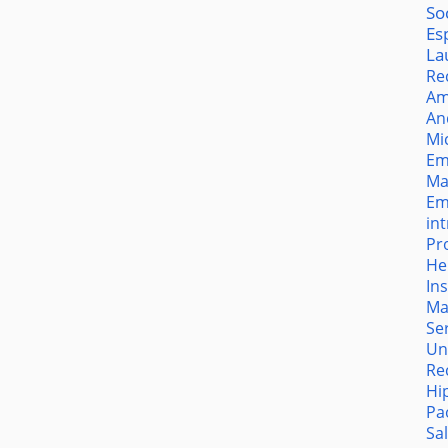
So
Es
La
Re
Am
An
Mi
Em
Ma
Em
in
Pr
He
In
Ma
Se
Un
Re
Hi
Pa
Sa