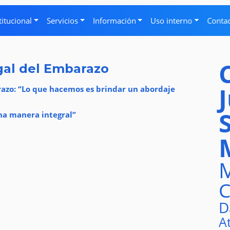
titucional
Servicios
Información
Uso interno
Conta
gal del Embarazo
razo: “Lo que hacemos es brindar un abordaje
una manera integral”
M
C
D
A