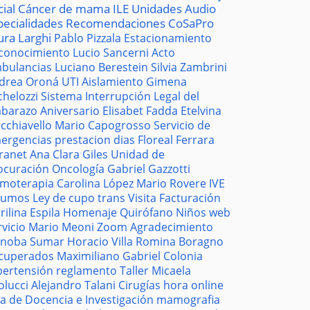
cial
Cáncer de mama
ILE
Unidades
Audio
pecialidades
Recomendaciones
CoSaPro
ura Larghi
Pablo Pizzala
Estacionamiento
conocimiento
Lucio Sancerni
Acto
bulancias
Luciano Berestein
Silvia Zambrini
drea Oroná
UTI
Aislamiento
Gimena
chelozzi
Sistema
Interrupción Legal del
barazo
Aniversario
Elisabet Fadda
Etelvina
cchiavello
Mario Capogrosso
Servicio de
ergencias
prestacion
dias
Floreal Ferrara
tranet
Ana Clara Giles
Unidad de
ocuración
Oncología
Gabriel Gazzotti
moterapia
Carolina López
Mario Rovere
IVE
sumos
Ley de cupo trans
Visita
Facturación
rilina Espila
Homenaje
Quirófano
Niños
web
rvicio
Mario Meoni
Zoom
Agradecimiento
noba
Sumar
Horacio Villa
Romina Boragno
cuperados
Maximiliano Gabriel
Colonia
pertensión
reglamento
Taller
Micaela
olucci
Alejandro Talani
Cirugías
hora
online
la de Docencia e Investigación
mamografia