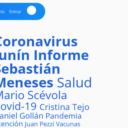
cto
Entrar
Coronavirus
Junín
Informe
Sebastián
Meneses
Salud
ario Scévola
ovid-19
Cristina Tejo
aniel Gollán
Pandemia
tención
Juan Pezzi
Vacunas