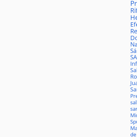
P
Ri
H
Ef
Re
D
Na
S
S
In
Sa
Ro
Ju
Sa
Pr
sa
sa
Mi
Sp
Ma
de