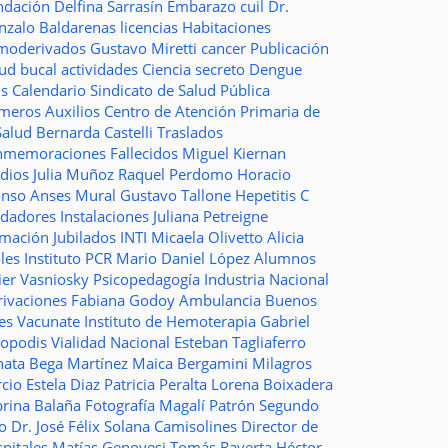
ndación
Delfina Sarrasín
Embarazo
cuil
Dr.
nzalo Baldarenas
licencias
Habitaciones
moderivados
Gustavo Miretti
cancer
Publicación
lud bucal
actividades
Ciencia
secreto
Dengue
ms
Calendario
Sindicato de Salud Pública
imeros Auxilios
Centro de Atención Primaria de
Salud
Bernarda Castelli
Traslados
nmemoraciones
Fallecidos
Miguel Kiernan
dios
Julia Muñoz
Raquel Perdomo
Horacio
onso
Anses
Mural
Gustavo Tallone
Hepetitis C
idadores
Instalaciones
Juliana Petreigne
rmación
Jubilados
INTI
Micaela Olivetto
Alicia
les
Instituto
PCR
Mario Daniel López
Alumnos
ier Vasniosky
Psicopedagogía
Industria Nacional
rivaciones
Fabiana Godoy
Ambulancia
Buenos
res Vacunate
Instituto de Hemoterapia
Gabriel
topodis
Vialidad Nacional
Esteban Tagliaferro
nata Bega Martínez
Maica Bergamini
Milagros
rcio
Estela Diaz
Patricia Peralta
Lorena Boixadera
brina Balaña
Fotografía
Magalí Patrón
Segundo
so
Dr. José Félix Solana
Camisolines
Director de
spitales
Matías Genovesi
Tomás Raverta
Héctor