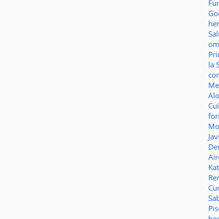
Fu
Go
he
Sa
o
Pr
la 
co
Me
Al
Cu
fo
Mo
Jav
De
Ai
Ka
Re
Cu
Sa
Pi
ho