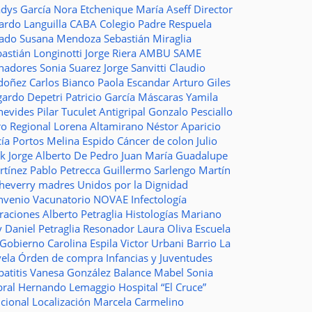
adys García
Nora Etchenique
María Aseff
Director
ardo Languilla
CABA
Colegio Padre Respuela
tado
Susana Mendoza
Sebastián Miraglia
astián Longinotti
Jorge Riera
AMBU
SAME
nadores
Sonia Suarez
Jorge Sanvitti
Claudio
doñez
Carlos Bianco
Paola Escandar
Arturo Giles
gardo Depetri
Patricio García
Máscaras
Yamila
nevides
Pilar Tuculet
Antigripal
Gonzalo Pesciallo
ro Regional
Lorena Altamirano
Néstor Aparicio
cía Portos
Melina Espido
Cáncer de colon
Julio
ak
Jorge Alberto De Pedro Juan
María Guadalupe
rtínez
Pablo Petrecca
Guillermo Sarlengo
Martín
cheverry
madres
Unidos por la Dignidad
nvenio
Vacunatorio
NOVAE
Infectología
traciones
Alberto Petraglia
Histologías
Mariano
y
Daniel Petraglia
Resonador
Laura Oliva
Escuela
 Gobierno
Carolina Espila
Victor Urbani
Barrio La
vela
Órden de compra
Infancias y Juventudes
atitis
Vanesa González
Balance
Mabel Sonia
bral
Hernando Lemaggio
Hospital “El Cruce”
ncional
Localización
Marcela Carmelino