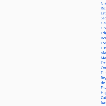
Gl
Ric
Es
Seb
Ga
Or
Ed
Be
Fo
Lu
Al
Ma
Et
Co
Fil
Re
de
Fa
Hep
Ca
fu