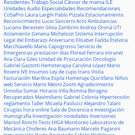
Residentes
Trabajo Social
Cáncer de mama
ILE
Unidades
Audio
Especialidades
Recomendaciones
CoSaPro
Laura Larghi
Pablo Pizzala
Estacionamiento
Reconocimiento
Lucio Sancerni
Acto
Ambulancias
Luciano Berestein
Silvia Zambrini
Andrea Oroná
UTI
Aislamiento
Gimena Michelozzi
Sistema
Interrupción
Legal del Embarazo
Aniversario
Elisabet Fadda
Etelvina
Macchiavello
Mario Capogrosso
Servicio de
Emergencias
prestacion
dias
Floreal Ferrara
intranet
Ana Clara Giles
Unidad de Procuración
Oncología
Gabriel Gazzotti
Hemoterapia
Carolina López
Mario
Rovere
IVE
Insumos
Ley de cupo trans
Visita
Facturación
Marilina Espila
Homenaje
Quirófano
Niños
web
Servicio
Mario Meoni
Zoom
Agradecimiento
Unnoba
Sumar
Horacio Villa
Romina Boragno
Recuperados
Maximiliano Gabriel
Colonia
Hipertensión
reglamento
Taller
Micaela Paolucci
Alejandro Talani
Cirugías
hora
online
Sala de Docencia e Investigación
mamografia
Investigación
novedades
Inversiones
Marisol Ronchi
Tests
HIGA
Monitoreo
Laboratorio de
Mecánica
Choferes
Ana Baumann
Marcelo Paganini