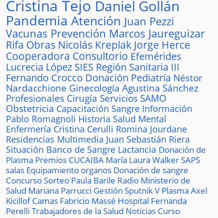
Cristina Tejo
Daniel Gollán
Pandemia
Atención
Juan Pezzi
Vacunas
Prevención
Marcos Jaureguizar
Rifa
Obras
Nicolás Kreplak
Jorge Herce
Cooperadora
Consultorio
Efemérides
Lucrecia López
SIES
Región Sanitaria III
Fernando Crocco
Donación
Pediatría
Néstor
Nardacchione
Ginecología
Agustina Sánchez
Profesionales
Cirugía
Servicios
SAMO
Obstetricia
Capacitación
Sangre
Información
Pablo Romagnoli
Historia
Salud Mental
Enfermería
Cristina Cerulli
Romina Jourdane
Residencias
Multimedia
Juan Sebastián Riera
Situación
Banco de Sangre
Lactancia
Donación de
Plasma
Premios
CUCAIBA
María Laura Walker
SAPS
salas
Equipamiento
organos
Donación de sangre
Concurso
Sorteo
Paula Barile
Radio
Ministerio de
Salud
Mariana Parrucci
Gestión
Sputnik V
Plasma
Axel
Kicillof
Camas
Fabricio Massé
Hospital
Fernanda
Perelli
Trabajadores de la Salud
Noticias
Curso