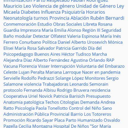
Inmunización
Parto Respetado
Fabián Rodríguez
Mauricio Leo
Violencia de género
Unidad de Género
Ley
Micaela
Diabetes
Influenza
Psiquiatría
Horarios
Neonatología
turnos
Provincia
Ablación
Rubén Bernardi
Conmemoración
Estudio
Obras Sociales
Libreta
Rosana
Guardia
Impresora
María Emilia Alonso
Región III
Seguridad
Baño modular
Detectar
Olfatest
Valeria Espinosa
María Inés
Ferrero
Conurbano
Política
Daniel Alberto Urosevich
Mónica
Elisei
María Rosa Salvador
Patricia Garrido
Día del
Psicopedagogo
Buenos Aires
Héctor Tudisco
Marcha
Alejandra Díaz
Alberto Fernández
Agustina Orlando
RAP
Vacuna
Florencia Visser
Interrupción Voluntaria del Embarazo
Celeste Lujan Peralta
Mariana Larroque
Nacer en pandemia
Servielle
Rodolfo Pedrazzi
Solange López
Monitores
Sergio
Salamone
violencia
Trabajadoras
Leonardo Semorain
protocolo
Fernanda Albisu
Rodrigo Bruvera
residencia
Cooperativa
Uriel Novick
Patricia Barisich
Presupuesto
Anatomía patológica
Techos
Citologías
Demanda
Andrea
Ratto
Psicología
Paola Tonellotto
Control del Niño Sano
Administración Pública Provincial
Barrio Los Totoreros
Promoción
Ricardo Sayar
Placa
Parto Humanizado
Osvaldo
Pagella
Cecilia Montagna
Hospital De Niños "Sor María