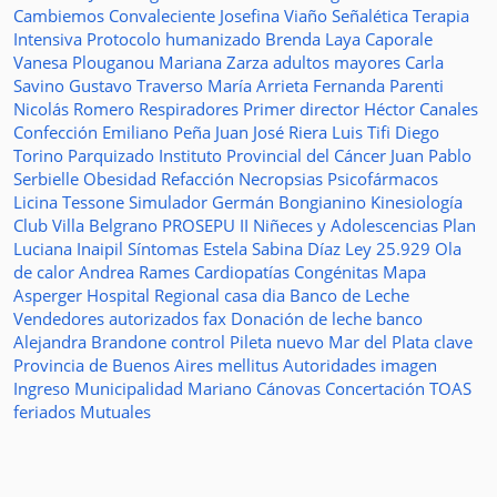
Cambiemos
Convaleciente
Josefina Viaño
Señalética
Terapia
Intensiva
Protocolo humanizado
Brenda Laya Caporale
Vanesa Plouganou
Mariana Zarza
adultos mayores
Carla
Savino
Gustavo Traverso
María Arrieta
Fernanda Parenti
Nicolás Romero
Respiradores
Primer director
Héctor Canales
Confección
Emiliano Peña
Juan José Riera
Luis Tifi
Diego
Torino
Parquizado
Instituto Provincial del Cáncer
Juan Pablo
Serbielle
Obesidad
Refacción
Necropsias
Psicofármacos
Licina Tessone
Simulador
Germán Bongianino
Kinesiología
Club Villa Belgrano
PROSEPU II
Niñeces y Adolescencias
Plan
Luciana Inaipil
Síntomas
Estela Sabina Díaz
Ley 25.929
Ola
de calor
Andrea Rames
Cardiopatías Congénitas
Mapa
Asperger
Hospital Regional
casa
dia
Banco de Leche
Vendedores autorizados
fax
Donación de leche
banco
Alejandra Brandone
control
Pileta
nuevo
Mar del Plata
clave
Provincia de Buenos Aires
mellitus
Autoridades
imagen
Ingreso
Municipalidad
Mariano Cánovas
Concertación TOAS
feriados
Mutuales