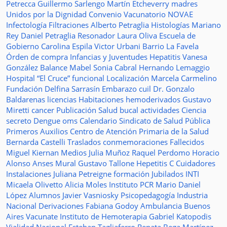
Petrecca
Guillermo Sarlengo
Martín Etcheverry
madres
Unidos por la Dignidad
Convenio
Vacunatorio
NOVAE
Infectología
Filtraciones
Alberto Petraglia
Histologías
Mariano
Rey
Daniel Petraglia
Resonador
Laura Oliva
Escuela de
Gobierno
Carolina Espila
Victor Urbani
Barrio La Favela
Órden de compra
Infancias y Juventudes
Hepatitis
Vanesa
González
Balance
Mabel Sonia Cabral
Hernando Lemaggio
Hospital “El Cruce”
funcional
Localización
Marcela Carmelino
Fundación
Delfina Sarrasín
Embarazo
cuil
Dr. Gonzalo
Baldarenas
licencias
Habitaciones
hemoderivados
Gustavo
Miretti
cancer
Publicación
Salud bucal
actividades
Ciencia
secreto
Dengue
oms
Calendario
Sindicato de Salud Pública
Primeros Auxilios
Centro de Atención Primaria de la Salud
Bernarda Castelli
Traslados
conmemoraciones
Fallecidos
Miguel Kiernan
Medios
Julia Muñoz
Raquel Perdomo
Horacio
Alonso
Anses
Mural
Gustavo Tallone
Hepetitis C
Cuidadores
Instalaciones
Juliana Petreigne
formación
Jubilados
INTI
Micaela Olivetto
Alicia Moles
Instituto
PCR
Mario Daniel
López
Alumnos
Javier Vasniosky
Psicopedagogía
Industria
Nacional
Derivaciones
Fabiana Godoy
Ambulancia
Buenos
Aires Vacunate
Instituto de Hemoterapia
Gabriel Katopodis