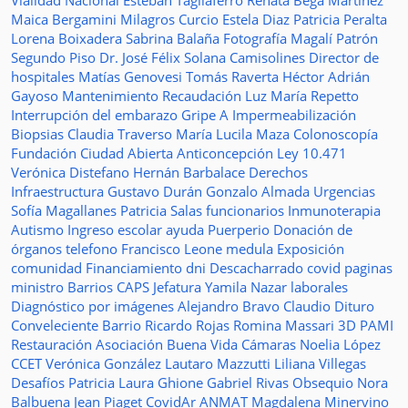
Vialidad Nacional
Esteban Tagliaferro
Renata Bega Martínez
Maica Bergamini
Milagros Curcio
Estela Diaz
Patricia Peralta
Lorena Boixadera
Sabrina Balaña
Fotografía
Magalí Patrón
Segundo Piso
Dr. José Félix Solana
Camisolines
Director de
hospitales
Matías Genovesi
Tomás Raverta
Héctor Adrián
Gayoso
Mantenimiento
Recaudación
Luz María Repetto
Interrupción del embarazo
Gripe A
Impermeabilización
Biopsias
Claudia Traverso
María Lucila Maza
Colonoscopía
Fundación Ciudad Abierta
Anticoncepción
Ley 10.471
Verónica Distefano
Hernán Barbalace
Derechos
Infraestructura
Gustavo Durán
Gonzalo Almada
Urgencias
Sofía Magallanes
Patricia Salas
funcionarios
Inmunoterapia
Autismo
Ingreso escolar
ayuda
Puerperio
Donación de
órganos
telefono
Francisco Leone
medula
Exposición
comunidad
Financiamiento
dni
Descacharrado
covid
paginas
ministro
Barrios
CAPS
Jefatura
Yamila Nazar
laborales
Diagnóstico por imágenes
Alejandro Bravo
Claudio Dituro
Conveleciente
Barrio Ricardo Rojas
Romina Massari
3D
PAMI
Restauración
Asociación Buena Vida
Cámaras
Noelia López
CCET
Verónica González
Lautaro Mazzutti
Liliana Villegas
Desafíos
Patricia Laura Ghione
Gabriel Rivas
Obsequio
Nora
Balbuena
Jean Piaget
CovidAr
ANMAT
Magdalena Minervino