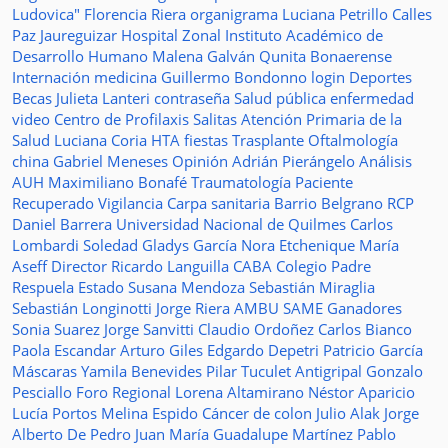
Ludovica"
Florencia Riera
organigrama
Luciana Petrillo
Calles
Paz Jaureguizar
Hospital Zonal
Instituto Académico de
Desarrollo Humano
Malena Galván
Qunita Bonaerense
Internación
medicina
Guillermo Bondonno
login
Deportes
Becas Julieta Lanteri
contraseña
Salud pública
enfermedad
video
Centro de Profilaxis
Salitas
Atención Primaria de la
Salud
Luciana Coria
HTA
fiestas
Trasplante
Oftalmología
china
Gabriel Meneses
Opinión
Adrián Pierángelo
Análisis
AUH
Maximiliano Bonafé
Traumatología
Paciente
Recuperado
Vigilancia
Carpa sanitaria
Barrio Belgrano
RCP
Daniel Barrera
Universidad Nacional de Quilmes
Carlos
Lombardi
Soledad
Gladys García
Nora Etchenique
María
Aseff
Director
Ricardo Languilla
CABA
Colegio Padre
Respuela
Estado
Susana Mendoza
Sebastián Miraglia
Sebastián Longinotti
Jorge Riera
AMBU
SAME
Ganadores
Sonia Suarez
Jorge Sanvitti
Claudio Ordoñez
Carlos Bianco
Paola Escandar
Arturo Giles
Edgardo Depetri
Patricio García
Máscaras
Yamila Benevides
Pilar Tuculet
Antigripal
Gonzalo
Pesciallo
Foro Regional
Lorena Altamirano
Néstor Aparicio
Lucía Portos
Melina Espido
Cáncer de colon
Julio Alak
Jorge
Alberto De Pedro Juan
María Guadalupe Martínez
Pablo