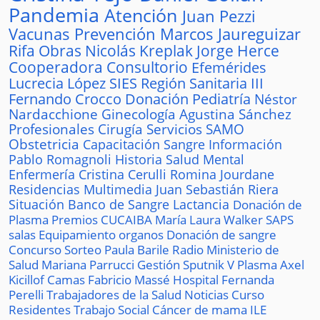
Pandemia
Atención
Juan Pezzi
Vacunas
Prevención
Marcos Jaureguizar
Rifa
Obras
Nicolás Kreplak
Jorge Herce
Cooperadora
Consultorio
Efemérides
Lucrecia López
SIES
Región Sanitaria III
Fernando Crocco
Donación
Pediatría
Néstor
Nardacchione
Ginecología
Agustina Sánchez
Profesionales
Cirugía
Servicios
SAMO
Obstetricia
Capacitación
Sangre
Información
Pablo Romagnoli
Historia
Salud Mental
Enfermería
Cristina Cerulli
Romina Jourdane
Residencias
Multimedia
Juan Sebastián Riera
Situación
Banco de Sangre
Lactancia
Donación de
Plasma
Premios
CUCAIBA
María Laura Walker
SAPS
salas
Equipamiento
organos
Donación de sangre
Concurso
Sorteo
Paula Barile
Radio
Ministerio de
Salud
Mariana Parrucci
Gestión
Sputnik V
Plasma
Axel
Kicillof
Camas
Fabricio Massé
Hospital
Fernanda
Perelli
Trabajadores de la Salud
Noticias
Curso
Residentes
Trabajo Social
Cáncer de mama
ILE