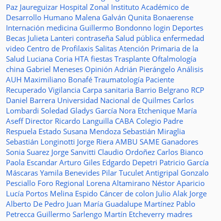
Paz Jaureguizar
Hospital Zonal
Instituto Académico de
Desarrollo Humano
Malena Galván
Qunita Bonaerense
Internación
medicina
Guillermo Bondonno
login
Deportes
Becas Julieta Lanteri
contraseña
Salud pública
enfermedad
video
Centro de Profilaxis
Salitas
Atención Primaria de la
Salud
Luciana Coria
HTA
fiestas
Trasplante
Oftalmología
china
Gabriel Meneses
Opinión
Adrián Pierángelo
Análisis
AUH
Maximiliano Bonafé
Traumatología
Paciente
Recuperado
Vigilancia
Carpa sanitaria
Barrio Belgrano
RCP
Daniel Barrera
Universidad Nacional de Quilmes
Carlos
Lombardi
Soledad
Gladys García
Nora Etchenique
María
Aseff
Director
Ricardo Languilla
CABA
Colegio Padre
Respuela
Estado
Susana Mendoza
Sebastián Miraglia
Sebastián Longinotti
Jorge Riera
AMBU
SAME
Ganadores
Sonia Suarez
Jorge Sanvitti
Claudio Ordoñez
Carlos Bianco
Paola Escandar
Arturo Giles
Edgardo Depetri
Patricio García
Máscaras
Yamila Benevides
Pilar Tuculet
Antigripal
Gonzalo
Pesciallo
Foro Regional
Lorena Altamirano
Néstor Aparicio
Lucía Portos
Melina Espido
Cáncer de colon
Julio Alak
Jorge
Alberto De Pedro Juan
María Guadalupe Martínez
Pablo
Petrecca
Guillermo Sarlengo
Martín Etcheverry
madres