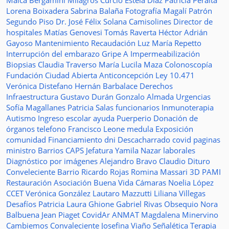
Maica Bergamini
Milagros Curcio
Estela Diaz
Patricia Peralta
Lorena Boixadera
Sabrina Balaña
Fotografía
Magalí Patrón
Segundo Piso
Dr. José Félix Solana
Camisolines
Director de
hospitales
Matías Genovesi
Tomás Raverta
Héctor Adrián
Gayoso
Mantenimiento
Recaudación
Luz María Repetto
Interrupción del embarazo
Gripe A
Impermeabilización
Biopsias
Claudia Traverso
María Lucila Maza
Colonoscopía
Fundación Ciudad Abierta
Anticoncepción
Ley 10.471
Verónica Distefano
Hernán Barbalace
Derechos
Infraestructura
Gustavo Durán
Gonzalo Almada
Urgencias
Sofía Magallanes
Patricia Salas
funcionarios
Inmunoterapia
Autismo
Ingreso escolar
ayuda
Puerperio
Donación de
órganos
telefono
Francisco Leone
medula
Exposición
comunidad
Financiamiento
dni
Descacharrado
covid
paginas
ministro
Barrios
CAPS
Jefatura
Yamila Nazar
laborales
Diagnóstico por imágenes
Alejandro Bravo
Claudio Dituro
Conveleciente
Barrio Ricardo Rojas
Romina Massari
3D
PAMI
Restauración
Asociación Buena Vida
Cámaras
Noelia López
CCET
Verónica González
Lautaro Mazzutti
Liliana Villegas
Desafíos
Patricia Laura Ghione
Gabriel Rivas
Obsequio
Nora
Balbuena
Jean Piaget
CovidAr
ANMAT
Magdalena Minervino
Cambiemos
Convaleciente
Josefina Viaño
Señalética
Terapia