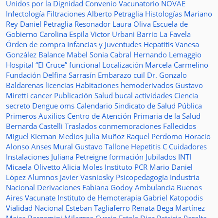
Unidos por la Dignidad
Convenio
Vacunatorio
NOVAE
Infectología
Filtraciones
Alberto Petraglia
Histologías
Mariano
Rey
Daniel Petraglia
Resonador
Laura Oliva
Escuela de
Gobierno
Carolina Espila
Victor Urbani
Barrio La Favela
Órden de compra
Infancias y Juventudes
Hepatitis
Vanesa
González
Balance
Mabel Sonia Cabral
Hernando Lemaggio
Hospital “El Cruce”
funcional
Localización
Marcela Carmelino
Fundación
Delfina Sarrasín
Embarazo
cuil
Dr. Gonzalo
Baldarenas
licencias
Habitaciones
hemoderivados
Gustavo
Miretti
cancer
Publicación
Salud bucal
actividades
Ciencia
secreto
Dengue
oms
Calendario
Sindicato de Salud Pública
Primeros Auxilios
Centro de Atención Primaria de la Salud
Bernarda Castelli
Traslados
conmemoraciones
Fallecidos
Miguel Kiernan
Medios
Julia Muñoz
Raquel Perdomo
Horacio
Alonso
Anses
Mural
Gustavo Tallone
Hepetitis C
Cuidadores
Instalaciones
Juliana Petreigne
formación
Jubilados
INTI
Micaela Olivetto
Alicia Moles
Instituto
PCR
Mario Daniel
López
Alumnos
Javier Vasniosky
Psicopedagogía
Industria
Nacional
Derivaciones
Fabiana Godoy
Ambulancia
Buenos
Aires Vacunate
Instituto de Hemoterapia
Gabriel Katopodis
Vialidad Nacional
Esteban Tagliaferro
Renata Bega Martínez