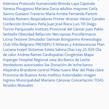
Intensiva
Protocolo humanizado
Brenda Laya Caporale
Vanesa Plouganou
Mariana Zarza
adultos mayores
Carla
Savino
Gustavo Traverso
María Arrieta
Fernanda Parenti
Nicolás Romero
Respiradores
Primer director
Héctor Canales
Confección
Emiliano Peña
Juan José Riera
Luis Tifi
Diego
Torino
Parquizado
Instituto Provincial del Cáncer
Juan Pablo
Serbielle
Obesidad
Refacción
Necropsias
Psicofármacos
Licina Tessone
Simulador
Germán Bongianino
Kinesiología
Club Villa Belgrano
PROSEPU II
Niñeces y Adolescencias
Plan
Luciana Inaipil
Síntomas
Estela Sabina Díaz
Ley 25.929
Ola
de calor
Andrea Rames
Cardiopatías Congénitas
Mapa
Asperger
Hospital Regional
casa
dia
Banco de Leche
Vendedores autorizados
fax
Donación de leche
banco
Alejandra Brandone
control
Pileta
nuevo
Mar del Plata
clave
Provincia de Buenos Aires
mellitus
Autoridades
imagen
Ingreso
Municipalidad
Mariano Cánovas
Concertación TOAS
feriados
Mutuales