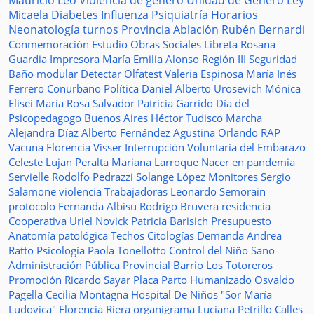
Mauricio Leo
Violencia de género
Unidad de Género
Ley
Micaela
Diabetes
Influenza
Psiquiatría
Horarios
Neonatología
turnos
Provincia
Ablación
Rubén Bernardi
Conmemoración
Estudio
Obras Sociales
Libreta
Rosana
Guardia
Impresora
María Emilia Alonso
Región III
Seguridad
Baño modular
Detectar
Olfatest
Valeria Espinosa
María Inés
Ferrero
Conurbano
Política
Daniel Alberto Urosevich
Mónica
Elisei
María Rosa Salvador
Patricia Garrido
Día del
Psicopedagogo
Buenos Aires
Héctor Tudisco
Marcha
Alejandra Díaz
Alberto Fernández
Agustina Orlando
RAP
Vacuna
Florencia Visser
Interrupción Voluntaria del Embarazo
Celeste Lujan Peralta
Mariana Larroque
Nacer en pandemia
Servielle
Rodolfo Pedrazzi
Solange López
Monitores
Sergio
Salamone
violencia
Trabajadoras
Leonardo Semorain
protocolo
Fernanda Albisu
Rodrigo Bruvera
residencia
Cooperativa
Uriel Novick
Patricia Barisich
Presupuesto
Anatomía patológica
Techos
Citologías
Demanda
Andrea
Ratto
Psicología
Paola Tonellotto
Control del Niño Sano
Administración Pública Provincial
Barrio Los Totoreros
Promoción
Ricardo Sayar
Placa
Parto Humanizado
Osvaldo
Pagella
Cecilia Montagna
Hospital De Niños "Sor María
Ludovica"
Florencia Riera
organigrama
Luciana Petrillo
Calles