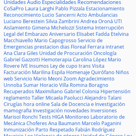
Unidades
Audio
Especialidades
Recomendaciones
CoSaPro
Laura Larghi
Pablo Pizzala
Estacionamiento
Reconocimiento
Lucio Sancerni
Acto
Ambulancias
Luciano Berestein
Silvia Zambrini
Andrea Oroná
UTI
Aislamiento
Gimena Michelozzi
Sistema
Interrupción
Legal del Embarazo
Aniversario
Elisabet Fadda
Etelvina
Macchiavello
Mario Capogrosso
Servicio de
Emergencias
prestacion
dias
Floreal Ferrara
intranet
Ana Clara Giles
Unidad de Procuración
Oncología
Gabriel Gazzotti
Hemoterapia
Carolina López
Mario
Rovere
IVE
Insumos
Ley de cupo trans
Visita
Facturación
Marilina Espila
Homenaje
Quirófano
Niños
web
Servicio
Mario Meoni
Zoom
Agradecimiento
Unnoba
Sumar
Horacio Villa
Romina Boragno
Recuperados
Maximiliano Gabriel
Colonia
Hipertensión
reglamento
Taller
Micaela Paolucci
Alejandro Talani
Cirugías
hora
online
Sala de Docencia e Investigación
mamografia
Investigación
novedades
Inversiones
Marisol Ronchi
Tests
HIGA
Monitoreo
Laboratorio de
Mecánica
Choferes
Ana Baumann
Marcelo Paganini
Inmunización
Parto Respetado
Fabián Rodríguez