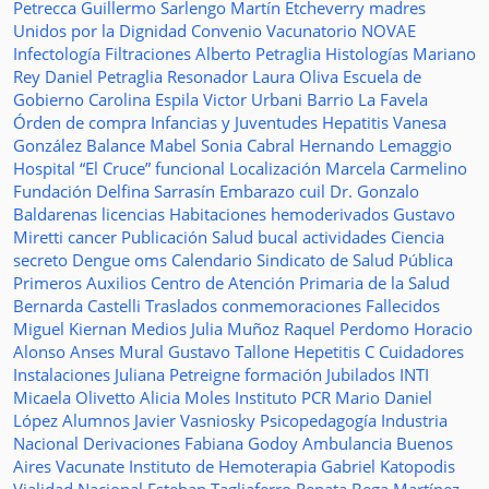
Petrecca
Guillermo Sarlengo
Martín Etcheverry
madres
Unidos por la Dignidad
Convenio
Vacunatorio
NOVAE
Infectología
Filtraciones
Alberto Petraglia
Histologías
Mariano
Rey
Daniel Petraglia
Resonador
Laura Oliva
Escuela de
Gobierno
Carolina Espila
Victor Urbani
Barrio La Favela
Órden de compra
Infancias y Juventudes
Hepatitis
Vanesa
González
Balance
Mabel Sonia Cabral
Hernando Lemaggio
Hospital “El Cruce”
funcional
Localización
Marcela Carmelino
Fundación
Delfina Sarrasín
Embarazo
cuil
Dr. Gonzalo
Baldarenas
licencias
Habitaciones
hemoderivados
Gustavo
Miretti
cancer
Publicación
Salud bucal
actividades
Ciencia
secreto
Dengue
oms
Calendario
Sindicato de Salud Pública
Primeros Auxilios
Centro de Atención Primaria de la Salud
Bernarda Castelli
Traslados
conmemoraciones
Fallecidos
Miguel Kiernan
Medios
Julia Muñoz
Raquel Perdomo
Horacio
Alonso
Anses
Mural
Gustavo Tallone
Hepetitis C
Cuidadores
Instalaciones
Juliana Petreigne
formación
Jubilados
INTI
Micaela Olivetto
Alicia Moles
Instituto
PCR
Mario Daniel
López
Alumnos
Javier Vasniosky
Psicopedagogía
Industria
Nacional
Derivaciones
Fabiana Godoy
Ambulancia
Buenos
Aires Vacunate
Instituto de Hemoterapia
Gabriel Katopodis