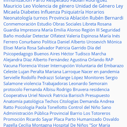
Inmunización
Parto Respetado
Fabián Rodríguez
Mauricio Leo
Violencia de género
Unidad de Género
Ley
Micaela
Diabetes
Influenza
Psiquiatría
Horarios
Neonatología
turnos
Provincia
Ablación
Rubén Bernardi
Conmemoración
Estudio
Obras Sociales
Libreta
Rosana
Guardia
Impresora
María Emilia Alonso
Región III
Seguridad
Baño modular
Detectar
Olfatest
Valeria Espinosa
María Inés
Ferrero
Conurbano
Política
Daniel Alberto Urosevich
Mónica
Elisei
María Rosa Salvador
Patricia Garrido
Día del
Psicopedagogo
Buenos Aires
Héctor Tudisco
Marcha
Alejandra Díaz
Alberto Fernández
Agustina Orlando
RAP
Vacuna
Florencia Visser
Interrupción Voluntaria del Embarazo
Celeste Lujan Peralta
Mariana Larroque
Nacer en pandemia
Servielle
Rodolfo Pedrazzi
Solange López
Monitores
Sergio
Salamone
violencia
Trabajadoras
Leonardo Semorain
protocolo
Fernanda Albisu
Rodrigo Bruvera
residencia
Cooperativa
Uriel Novick
Patricia Barisich
Presupuesto
Anatomía patológica
Techos
Citologías
Demanda
Andrea
Ratto
Psicología
Paola Tonellotto
Control del Niño Sano
Administración Pública Provincial
Barrio Los Totoreros
Promoción
Ricardo Sayar
Placa
Parto Humanizado
Osvaldo
Pagella
Cecilia Montagna
Hospital De Niños "Sor María