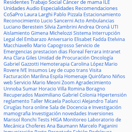
Residentes
Trabajo Social
Cáncer de mama
ILE
Unidades
Audio
Especialidades
Recomendaciones
CoSaPro
Laura Larghi
Pablo Pizzala
Estacionamiento
Reconocimiento
Lucio Sancerni
Acto
Ambulancias
Luciano Berestein
Silvia Zambrini
Andrea Oroná
UTI
Aislamiento
Gimena Michelozzi
Sistema
Interrupción
Legal del Embarazo
Aniversario
Elisabet Fadda
Etelvina
Macchiavello
Mario Capogrosso
Servicio de
Emergencias
prestacion
dias
Floreal Ferrara
intranet
Ana Clara Giles
Unidad de Procuración
Oncología
Gabriel Gazzotti
Hemoterapia
Carolina López
Mario
Rovere
IVE
Insumos
Ley de cupo trans
Visita
Facturación
Marilina Espila
Homenaje
Quirófano
Niños
web
Servicio
Mario Meoni
Zoom
Agradecimiento
Unnoba
Sumar
Horacio Villa
Romina Boragno
Recuperados
Maximiliano Gabriel
Colonia
Hipertensión
reglamento
Taller
Micaela Paolucci
Alejandro Talani
Cirugías
hora
online
Sala de Docencia e Investigación
mamografia
Investigación
novedades
Inversiones
Marisol Ronchi
Tests
HIGA
Monitoreo
Laboratorio de
Mecánica
Choferes
Ana Baumann
Marcelo Paganini