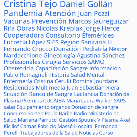
Cristina Tejo
Daniel Gollán
Pandemia
Atención
Juan Pezzi
Vacunas
Prevención
Marcos Jaureguizar
Rifa
Obras
Nicolás Kreplak
Jorge Herce
Cooperadora
Consultorio
Efemérides
Lucrecia López
SIES
Región Sanitaria III
Fernando Crocco
Donación
Pediatría
Néstor
Nardacchione
Ginecología
Agustina Sánchez
Profesionales
Cirugía
Servicios
SAMO
Obstetricia
Capacitación
Sangre
Información
Pablo Romagnoli
Historia
Salud Mental
Enfermería
Cristina Cerulli
Romina Jourdane
Residencias
Multimedia
Juan Sebastián Riera
Situación
Banco de Sangre
Lactancia
Donación de
Plasma
Premios
CUCAIBA
María Laura Walker
SAPS
salas
Equipamiento
organos
Donación de sangre
Concurso
Sorteo
Paula Barile
Radio
Ministerio de
Salud
Mariana Parrucci
Gestión
Sputnik V
Plasma
Axel
Kicillof
Camas
Fabricio Massé
Hospital
Fernanda
Perelli
Trabajadores de la Salud
Noticias
Curso