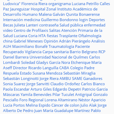
Ludovica"
Florencia Riera
organigrama
Luciana Petrillo
Calles
Paz Jaureguizar
Hospital Zonal
Instituto Académico de
Desarrollo Humano
Malena Galván
Qunita Bonaerense
Internación
medicina
Guillermo Bondonno
login
Deportes
Becas Julieta Lanteri
contraseña
Salud pública
enfermedad
video
Centro de Profilaxis
Salitas
Atención Primaria de la
Salud
Luciana Coria
HTA
fiestas
Trasplante
Oftalmología
china
Gabriel Meneses
Opinión
Adrián Pierángelo
Análisis
AUH
Maximiliano Bonafé
Traumatología
Paciente
Recuperado
Vigilancia
Carpa sanitaria
Barrio Belgrano
RCP
Daniel Barrera
Universidad Nacional de Quilmes
Carlos
Lombardi
Soledad
Gladys García
Nora Etchenique
María
Aseff
Director
Ricardo Languilla
CABA
Colegio Padre
Respuela
Estado
Susana Mendoza
Sebastián Miraglia
Sebastián Longinotti
Jorge Riera
AMBU
SAME
Ganadores
Sonia Suarez
Jorge Sanvitti
Claudio Ordoñez
Carlos Bianco
Paola Escandar
Arturo Giles
Edgardo Depetri
Patricio García
Máscaras
Yamila Benevides
Pilar Tuculet
Antigripal
Gonzalo
Pesciallo
Foro Regional
Lorena Altamirano
Néstor Aparicio
Lucía Portos
Melina Espido
Cáncer de colon
Julio Alak
Jorge
Alberto De Pedro Juan
María Guadalupe Martínez
Pablo