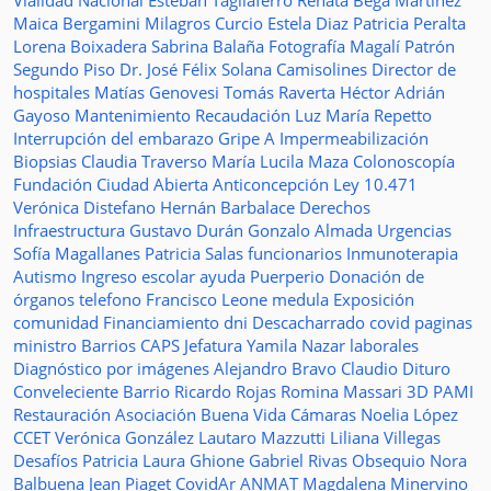
Vialidad Nacional
Esteban Tagliaferro
Renata Bega Martínez
Maica Bergamini
Milagros Curcio
Estela Diaz
Patricia Peralta
Lorena Boixadera
Sabrina Balaña
Fotografía
Magalí Patrón
Segundo Piso
Dr. José Félix Solana
Camisolines
Director de
hospitales
Matías Genovesi
Tomás Raverta
Héctor Adrián
Gayoso
Mantenimiento
Recaudación
Luz María Repetto
Interrupción del embarazo
Gripe A
Impermeabilización
Biopsias
Claudia Traverso
María Lucila Maza
Colonoscopía
Fundación Ciudad Abierta
Anticoncepción
Ley 10.471
Verónica Distefano
Hernán Barbalace
Derechos
Infraestructura
Gustavo Durán
Gonzalo Almada
Urgencias
Sofía Magallanes
Patricia Salas
funcionarios
Inmunoterapia
Autismo
Ingreso escolar
ayuda
Puerperio
Donación de
órganos
telefono
Francisco Leone
medula
Exposición
comunidad
Financiamiento
dni
Descacharrado
covid
paginas
ministro
Barrios
CAPS
Jefatura
Yamila Nazar
laborales
Diagnóstico por imágenes
Alejandro Bravo
Claudio Dituro
Conveleciente
Barrio Ricardo Rojas
Romina Massari
3D
PAMI
Restauración
Asociación Buena Vida
Cámaras
Noelia López
CCET
Verónica González
Lautaro Mazzutti
Liliana Villegas
Desafíos
Patricia Laura Ghione
Gabriel Rivas
Obsequio
Nora
Balbuena
Jean Piaget
CovidAr
ANMAT
Magdalena Minervino