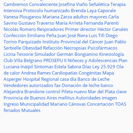
Cambiemos
Convaleciente
Josefina Viaño
Señalética
Terapia
Intensiva
Protocolo humanizado
Brenda Laya Caporale
Vanesa Plouganou
Mariana Zarza
adultos mayores
Carla
Savino
Gustavo Traverso
María Arrieta
Fernanda Parenti
Nicolás Romero
Respiradores
Primer director
Héctor Canales
Confección
Emiliano Peña
Juan José Riera
Luis Tifi
Diego
Torino
Parquizado
Instituto Provincial del Cáncer
Juan Pablo
Serbielle
Obesidad
Refacción
Necropsias
Psicofármacos
Licina Tessone
Simulador
Germán Bongianino
Kinesiología
Club Villa Belgrano
PROSEPU II
Niñeces y Adolescencias
Plan
Luciana Inaipil
Síntomas
Estela Sabina Díaz
Ley 25.929
Ola
de calor
Andrea Rames
Cardiopatías Congénitas
Mapa
Asperger
Hospital Regional
casa
dia
Banco de Leche
Vendedores autorizados
fax
Donación de leche
banco
Alejandra Brandone
control
Pileta
nuevo
Mar del Plata
clave
Provincia de Buenos Aires
mellitus
Autoridades
imagen
Ingreso
Municipalidad
Mariano Cánovas
Concertación TOAS
feriados
Mutuales