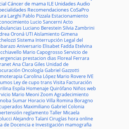
cial
Cáncer de mama
ILE
Unidades
Audio
pecialidades
Recomendaciones
CoSaPro
ura Larghi
Pablo Pizzala
Estacionamiento
conocimiento
Lucio Sancerni
Acto
bulancias
Luciano Berestein
Silvia Zambrini
drea Oroná
UTI
Aislamiento
Gimena
chelozzi
Sistema
Interrupción Legal del
barazo
Aniversario
Elisabet Fadda
Etelvina
cchiavello
Mario Capogrosso
Servicio de
ergencias
prestacion
dias
Floreal Ferrara
tranet
Ana Clara Giles
Unidad de
ocuración
Oncología
Gabriel Gazzotti
moterapia
Carolina López
Mario Rovere
IVE
sumos
Ley de cupo trans
Visita
Facturación
rilina Espila
Homenaje
Quirófano
Niños
web
rvicio
Mario Meoni
Zoom
Agradecimiento
noba
Sumar
Horacio Villa
Romina Boragno
cuperados
Maximiliano Gabriel
Colonia
pertensión
reglamento
Taller
Micaela
olucci
Alejandro Talani
Cirugías
hora
online
la de Docencia e Investigación
mamografia