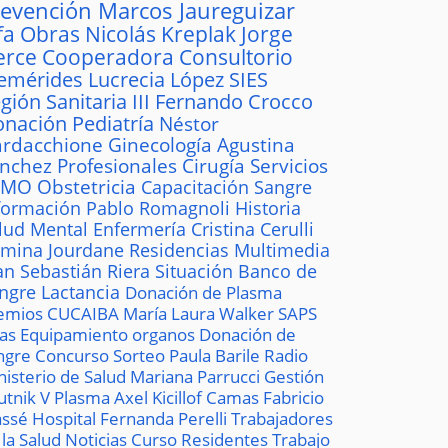
revención
Marcos Jaureguizar
fa
Obras
Nicolás Kreplak
Jorge
erce
Cooperadora
Consultorio
emérides
Lucrecia López
SIES
gión Sanitaria III
Fernando Crocco
onación
Pediatría
Néstor
rdacchione
Ginecología
Agustina
ánchez
Profesionales
Cirugía
Servicios
AMO
Obstetricia
Capacitación
Sangre
formación
Pablo Romagnoli
Historia
lud Mental
Enfermería
Cristina Cerulli
mina Jourdane
Residencias
Multimedia
an Sebastián Riera
Situación
Banco de
ngre
Lactancia
Donación de Plasma
emios
CUCAIBA
María Laura Walker
SAPS
las
Equipamiento
organos
Donación de
ngre
Concurso
Sorteo
Paula Barile
Radio
nisterio de Salud
Mariana Parrucci
Gestión
utnik V
Plasma
Axel Kicillof
Camas
Fabricio
ssé
Hospital
Fernanda Perelli
Trabajadores
 la Salud
Noticias
Curso
Residentes
Trabajo