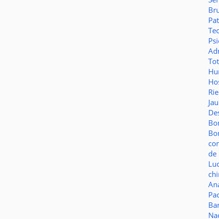
Br
Pat
Te
Psi
Adm
To
Hu
Hos
Ri
Ja
De
Bo
Bo
co
de 
Lu
ch
Aná
Pa
Ba
Na