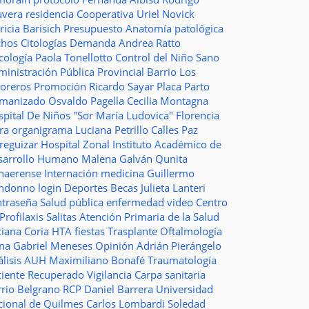
uvera
residencia
Cooperativa
Uriel Novick
ricia Barisich
Presupuesto
Anatomía patológica
chos
Citologías
Demanda
Andrea Ratto
cología
Paola Tonellotto
Control del Niño Sano
inistración Pública Provincial
Barrio Los
toreros
Promoción
Ricardo Sayar
Placa
Parto
manizado
Osvaldo Pagella
Cecilia Montagna
pital De Niños "Sor María Ludovica"
Florencia
era
organigrama
Luciana Petrillo
Calles
Paz
ureguizar
Hospital Zonal
Instituto Académico de
sarrollo Humano
Malena Galván
Qunita
naerense
Internación
medicina
Guillermo
ndonno
login
Deportes
Becas Julieta Lanteri
ntraseña
Salud pública
enfermedad
video
Centro
Profilaxis
Salitas
Atención Primaria de la Salud
ciana Coria
HTA
fiestas
Trasplante
Oftalmología
ina
Gabriel Meneses
Opinión
Adrián Pierángelo
lisis
AUH
Maximiliano Bonafé
Traumatología
ciente Recuperado
Vigilancia
Carpa sanitaria
rrio Belgrano
RCP
Daniel Barrera
Universidad
cional de Quilmes
Carlos Lombardi
Soledad