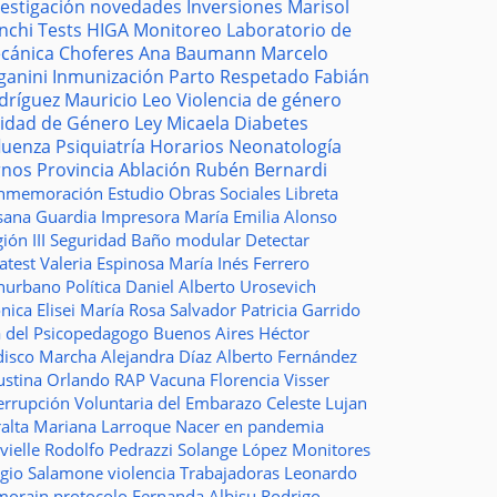
vestigación
novedades
Inversiones
Marisol
nchi
Tests
HIGA
Monitoreo
Laboratorio de
cánica
Choferes
Ana Baumann
Marcelo
ganini
Inmunización
Parto Respetado
Fabián
dríguez
Mauricio Leo
Violencia de género
idad de Género
Ley Micaela
Diabetes
fluenza
Psiquiatría
Horarios
Neonatología
rnos
Provincia
Ablación
Rubén Bernardi
nmemoración
Estudio
Obras Sociales
Libreta
sana Guardia
Impresora
María Emilia Alonso
ión III
Seguridad
Baño modular
Detectar
atest
Valeria Espinosa
María Inés Ferrero
nurbano
Política
Daniel Alberto Urosevich
ica Elisei
María Rosa Salvador
Patricia Garrido
a del Psicopedagogo
Buenos Aires
Héctor
disco
Marcha
Alejandra Díaz
Alberto Fernández
ustina Orlando
RAP
Vacuna
Florencia Visser
errupción Voluntaria del Embarazo
Celeste Lujan
ralta
Mariana Larroque
Nacer en pandemia
vielle
Rodolfo Pedrazzi
Solange López
Monitores
rgio Salamone
violencia
Trabajadoras
Leonardo
morain
protocolo
Fernanda Albisu
Rodrigo