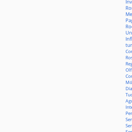
In
Ro
Me
Pa
Ro
Un
In
tu
Co
Ro
Reg
Olf
Co
Món
Dí
Tu
Ag
Int
Pe
Ser
Se
Se