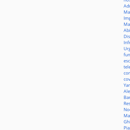
Ad
Ma
Im
Ma
Ab
Di
Inf
Ur
fu
es
te
co
co
Ya
Al
Bar
Re
No
Ma
Gh
Pi