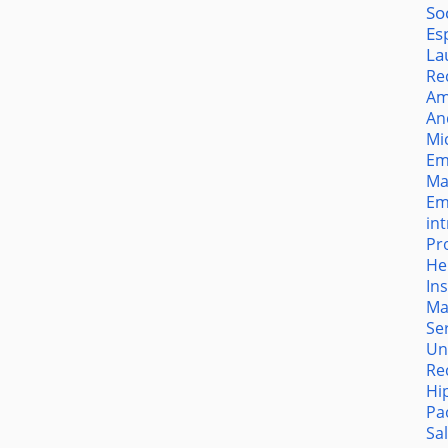
So
Es
La
Re
Am
An
Mi
Em
Ma
Em
in
Pr
He
In
Ma
Se
Un
Re
Hi
Pa
Sa