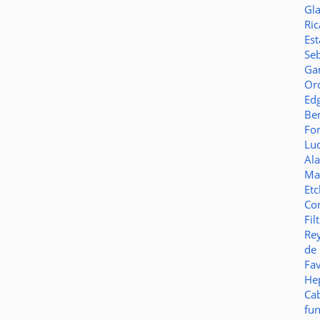
Gl
Ric
Es
Seb
Ga
Or
Ed
Be
Fo
Lu
Al
Ma
Et
Co
Fil
Re
de
Fa
Hep
Ca
fu