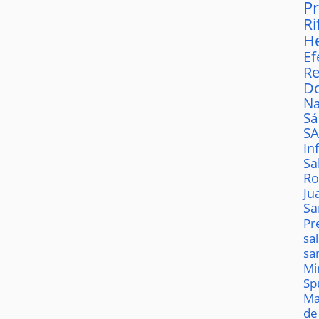
P
Ri
H
Ef
Re
D
Na
S
S
In
Sa
Ro
Ju
Sa
Pr
sa
sa
Mi
Sp
Ma
de