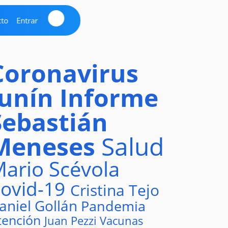
cto
Entrar
Coronavirus
Junín
Informe
Sebastián
Meneses
Salud
ario Scévola
ovid-19
Cristina Tejo
aniel Gollán
Pandemia
tención
Juan Pezzi
Vacunas