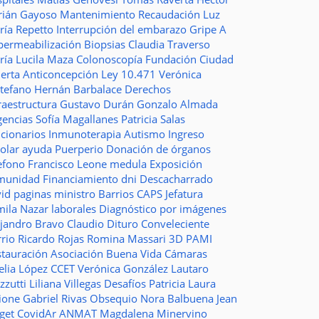
rián Gayoso
Mantenimiento
Recaudación
Luz
ría Repetto
Interrupción del embarazo
Gripe A
permeabilización
Biopsias
Claudia Traverso
ría Lucila Maza
Colonoscopía
Fundación Ciudad
ierta
Anticoncepción
Ley 10.471
Verónica
stefano
Hernán Barbalace
Derechos
raestructura
Gustavo Durán
Gonzalo Almada
gencias
Sofía Magallanes
Patricia Salas
ncionarios
Inmunoterapia
Autismo
Ingreso
colar
ayuda
Puerperio
Donación de órganos
lefono
Francisco Leone
medula
Exposición
munidad
Financiamiento
dni
Descacharrado
vid
paginas
ministro
Barrios
CAPS
Jefatura
mila Nazar
laborales
Diagnóstico por imágenes
ejandro Bravo
Claudio Dituro
Conveleciente
rio Ricardo Rojas
Romina Massari
3D
PAMI
stauración
Asociación Buena Vida
Cámaras
elia López
CCET
Verónica González
Lautaro
zzutti
Liliana Villegas
Desafíos
Patricia Laura
ione
Gabriel Rivas
Obsequio
Nora Balbuena
Jean
aget
CovidAr
ANMAT
Magdalena Minervino