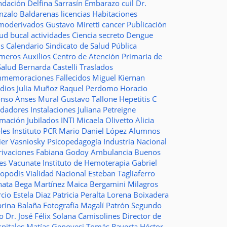
ndación
Delfina Sarrasín
Embarazo
cuil
Dr.
nzalo Baldarenas
licencias
Habitaciones
moderivados
Gustavo Miretti
cancer
Publicación
lud bucal
actividades
Ciencia
secreto
Dengue
ms
Calendario
Sindicato de Salud Pública
imeros Auxilios
Centro de Atención Primaria de
Salud
Bernarda Castelli
Traslados
nmemoraciones
Fallecidos
Miguel Kiernan
dios
Julia Muñoz
Raquel Perdomo
Horacio
onso
Anses
Mural
Gustavo Tallone
Hepetitis C
idadores
Instalaciones
Juliana Petreigne
rmación
Jubilados
INTI
Micaela Olivetto
Alicia
les
Instituto
PCR
Mario Daniel López
Alumnos
ier Vasniosky
Psicopedagogía
Industria Nacional
rivaciones
Fabiana Godoy
Ambulancia
Buenos
res Vacunate
Instituto de Hemoterapia
Gabriel
topodis
Vialidad Nacional
Esteban Tagliaferro
nata Bega Martínez
Maica Bergamini
Milagros
rcio
Estela Diaz
Patricia Peralta
Lorena Boixadera
brina Balaña
Fotografía
Magalí Patrón
Segundo
so
Dr. José Félix Solana
Camisolines
Director de
spitales
Matías Genovesi
Tomás Raverta
Héctor