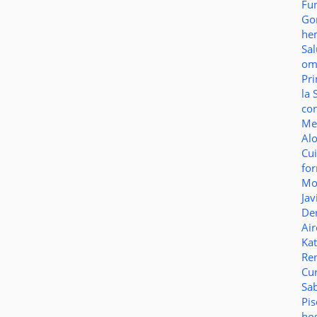
Fu
Go
he
Sa
o
Pr
la 
co
Me
Al
Cu
fo
Mo
Jav
De
Ai
Ka
Re
Cu
Sa
Pi
ho