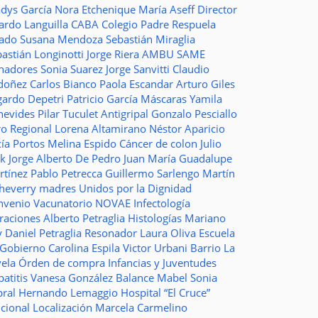
adys García
Nora Etchenique
María Aseff
Director
ardo Languilla
CABA
Colegio Padre Respuela
tado
Susana Mendoza
Sebastián Miraglia
astián Longinotti
Jorge Riera
AMBU
SAME
nadores
Sonia Suarez
Jorge Sanvitti
Claudio
doñez
Carlos Bianco
Paola Escandar
Arturo Giles
gardo Depetri
Patricio García
Máscaras
Yamila
nevides
Pilar Tuculet
Antigripal
Gonzalo Pesciallo
ro Regional
Lorena Altamirano
Néstor Aparicio
cía Portos
Melina Espido
Cáncer de colon
Julio
ak
Jorge Alberto De Pedro Juan
María Guadalupe
rtínez
Pablo Petrecca
Guillermo Sarlengo
Martín
cheverry
madres
Unidos por la Dignidad
nvenio
Vacunatorio
NOVAE
Infectología
traciones
Alberto Petraglia
Histologías
Mariano
y
Daniel Petraglia
Resonador
Laura Oliva
Escuela
 Gobierno
Carolina Espila
Victor Urbani
Barrio La
vela
Órden de compra
Infancias y Juventudes
atitis
Vanesa González
Balance
Mabel Sonia
bral
Hernando Lemaggio
Hospital “El Cruce”
ncional
Localización
Marcela Carmelino