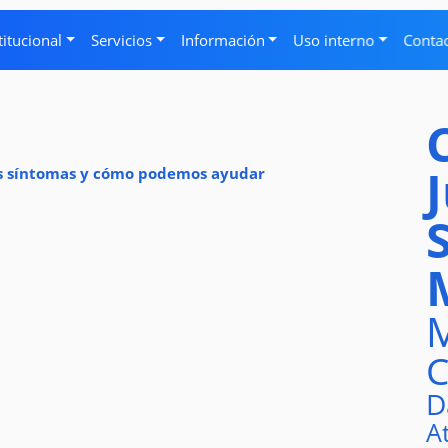
titucional
Servicios
Información
Uso interno
Conta
los síntomas y cómo podemos ayudar
M
C
D
A