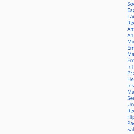
So
Es
La
Re
Am
An
Mi
Em
Ma
Em
in
Pr
He
In
Ma
Se
Un
Re
Hi
Pa
Sa