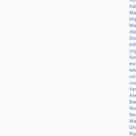
Ad
Ma
Im
Ma
Ab
Di
Inf
Ur
fu
es
te
co
co
Ya
Al
Bar
Re
No
Ma
Gh
Pi