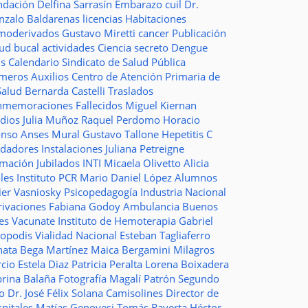
ndación
Delfina Sarrasín
Embarazo
cuil
Dr.
nzalo Baldarenas
licencias
Habitaciones
moderivados
Gustavo Miretti
cancer
Publicación
lud bucal
actividades
Ciencia
secreto
Dengue
ms
Calendario
Sindicato de Salud Pública
imeros Auxilios
Centro de Atención Primaria de
Salud
Bernarda Castelli
Traslados
nmemoraciones
Fallecidos
Miguel Kiernan
dios
Julia Muñoz
Raquel Perdomo
Horacio
onso
Anses
Mural
Gustavo Tallone
Hepetitis C
idadores
Instalaciones
Juliana Petreigne
rmación
Jubilados
INTI
Micaela Olivetto
Alicia
les
Instituto
PCR
Mario Daniel López
Alumnos
ier Vasniosky
Psicopedagogía
Industria Nacional
rivaciones
Fabiana Godoy
Ambulancia
Buenos
res Vacunate
Instituto de Hemoterapia
Gabriel
topodis
Vialidad Nacional
Esteban Tagliaferro
nata Bega Martínez
Maica Bergamini
Milagros
rcio
Estela Diaz
Patricia Peralta
Lorena Boixadera
brina Balaña
Fotografía
Magalí Patrón
Segundo
so
Dr. José Félix Solana
Camisolines
Director de
spitales
Matías Genovesi
Tomás Raverta
Héctor