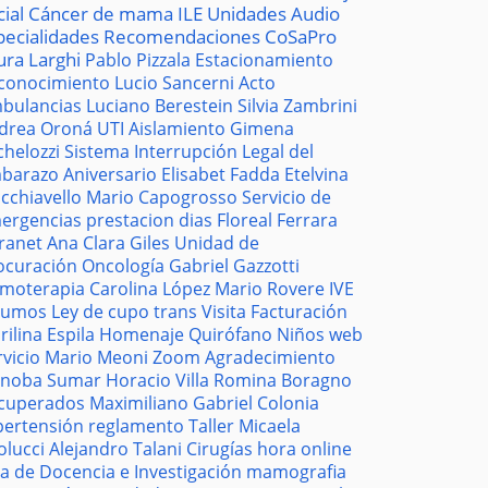
cial
Cáncer de mama
ILE
Unidades
Audio
pecialidades
Recomendaciones
CoSaPro
ura Larghi
Pablo Pizzala
Estacionamiento
conocimiento
Lucio Sancerni
Acto
bulancias
Luciano Berestein
Silvia Zambrini
drea Oroná
UTI
Aislamiento
Gimena
chelozzi
Sistema
Interrupción Legal del
barazo
Aniversario
Elisabet Fadda
Etelvina
cchiavello
Mario Capogrosso
Servicio de
ergencias
prestacion
dias
Floreal Ferrara
tranet
Ana Clara Giles
Unidad de
ocuración
Oncología
Gabriel Gazzotti
moterapia
Carolina López
Mario Rovere
IVE
sumos
Ley de cupo trans
Visita
Facturación
rilina Espila
Homenaje
Quirófano
Niños
web
rvicio
Mario Meoni
Zoom
Agradecimiento
noba
Sumar
Horacio Villa
Romina Boragno
cuperados
Maximiliano Gabriel
Colonia
pertensión
reglamento
Taller
Micaela
olucci
Alejandro Talani
Cirugías
hora
online
la de Docencia e Investigación
mamografia