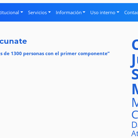
titucional
Servicios
Información
Uso interno
Conta
acunate
s de 1300 personas con el primer componente”
M
C
D
A