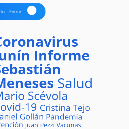
cto
Entrar
Coronavirus
Junín
Informe
Sebastián
Meneses
Salud
ario Scévola
ovid-19
Cristina Tejo
aniel Gollán
Pandemia
tención
Juan Pezzi
Vacunas