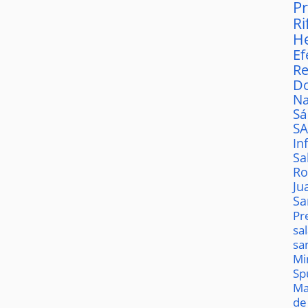
P
Ri
H
Ef
Re
D
Na
S
S
In
Sa
Ro
Ju
Sa
Pr
sa
sa
Mi
Sp
Ma
de