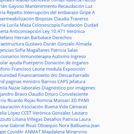
rián Gayoso
Mantenimiento
Recaudación
Luz
ría Repetto
Interrupción del embarazo
Gripe A
permeabilización
Biopsias
Claudia Traverso
ría Lucila Maza
Colonoscopía
Fundación Ciudad
ierta
Anticoncepción
Ley 10.471
Verónica
stefano
Hernán Barbalace
Derechos
raestructura
Gustavo Durán
Gonzalo Almada
gencias
Sofía Magallanes
Patricia Salas
ncionarios
Inmunoterapia
Autismo
Ingreso
colar
ayuda
Puerperio
Donación de órganos
lefono
Francisco Leone
medula
Exposición
munidad
Financiamiento
dni
Descacharrado
vid
paginas
ministro
Barrios
CAPS
Jefatura
mila Nazar
laborales
Diagnóstico por imágenes
ejandro Bravo
Claudio Dituro
Conveleciente
rio Ricardo Rojas
Romina Massari
3D
PAMI
stauración
Asociación Buena Vida
Cámaras
elia López
CCET
Verónica González
Lautaro
zzutti
Liliana Villegas
Desafíos
Patricia Laura
ione
Gabriel Rivas
Obsequio
Nora Balbuena
Jean
aget
CovidAr
ANMAT
Magdalena Minervino