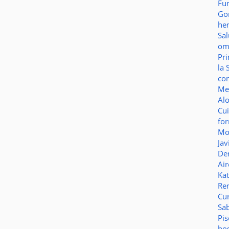
Fu
Go
he
Sa
o
Pr
la 
co
Me
Al
Cu
fo
Mo
Jav
De
Ai
Ka
Re
Cu
Sa
Pi
ho