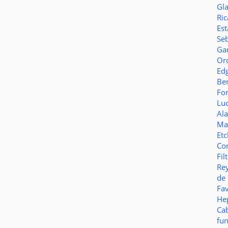
Gl
Ric
Es
Seb
Ga
Or
Ed
Be
Fo
Lu
Al
Ma
Et
Co
Fil
Re
de
Fa
Hep
Ca
fu