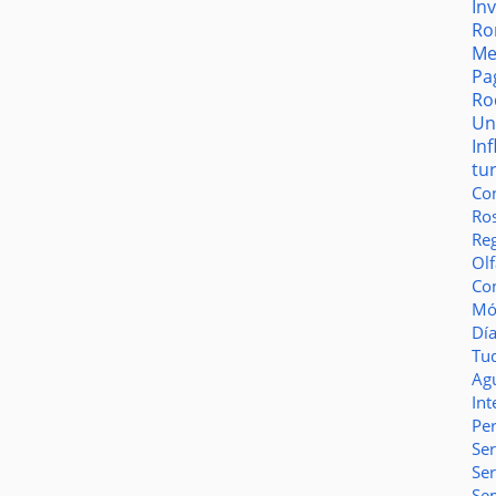
In
Ro
Me
Pa
Ro
Un
In
tu
Co
Ro
Reg
Olf
Co
Món
Dí
Tu
Ag
Int
Pe
Ser
Se
Se