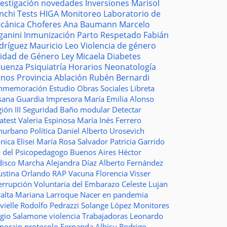
vestigación
novedades
Inversiones
Marisol
nchi
Tests
HIGA
Monitoreo
Laboratorio de
cánica
Choferes
Ana Baumann
Marcelo
ganini
Inmunización
Parto Respetado
Fabián
dríguez
Mauricio Leo
Violencia de género
idad de Género
Ley Micaela
Diabetes
fluenza
Psiquiatría
Horarios
Neonatología
rnos
Provincia
Ablación
Rubén Bernardi
nmemoración
Estudio
Obras Sociales
Libreta
sana Guardia
Impresora
María Emilia Alonso
ión III
Seguridad
Baño modular
Detectar
atest
Valeria Espinosa
María Inés Ferrero
nurbano
Política
Daniel Alberto Urosevich
ica Elisei
María Rosa Salvador
Patricia Garrido
a del Psicopedagogo
Buenos Aires
Héctor
disco
Marcha
Alejandra Díaz
Alberto Fernández
ustina Orlando
RAP
Vacuna
Florencia Visser
errupción Voluntaria del Embarazo
Celeste Lujan
ralta
Mariana Larroque
Nacer en pandemia
vielle
Rodolfo Pedrazzi
Solange López
Monitores
rgio Salamone
violencia
Trabajadoras
Leonardo
morain
protocolo
Fernanda Albisu
Rodrigo