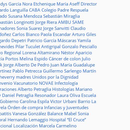
adys García
Nora Etchenique
María Aseff
Director
ardo Languilla
CABA
Colegio Padre Respuela
tado
Susana Mendoza
Sebastián Miraglia
astián Longinotti
Jorge Riera
AMBU
SAME
nadores
Sonia Suarez
Jorge Sanvitti
Claudio
doñez
Carlos Bianco
Paola Escandar
Arturo Giles
gardo Depetri
Patricio García
Máscaras
Yamila
nevides
Pilar Tuculet
Antigripal
Gonzalo Pesciallo
ro Regional
Lorena Altamirano
Néstor Aparicio
cía Portos
Melina Espido
Cáncer de colon
Julio
ak
Jorge Alberto De Pedro Juan
María Guadalupe
rtínez
Pablo Petrecca
Guillermo Sarlengo
Martín
cheverry
madres
Unidos por la Dignidad
nvenio
Vacunatorio
NOVAE
Infectología
traciones
Alberto Petraglia
Histologías
Mariano
y
Daniel Petraglia
Resonador
Laura Oliva
Escuela
 Gobierno
Carolina Espila
Victor Urbani
Barrio La
vela
Órden de compra
Infancias y Juventudes
atitis
Vanesa González
Balance
Mabel Sonia
bral
Hernando Lemaggio
Hospital “El Cruce”
ncional
Localización
Marcela Carmelino