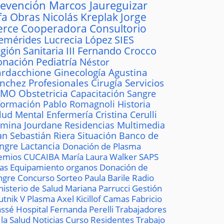
revención
Marcos Jaureguizar
fa
Obras
Nicolás Kreplak
Jorge
erce
Cooperadora
Consultorio
emérides
Lucrecia López
SIES
gión Sanitaria III
Fernando Crocco
onación
Pediatría
Néstor
rdacchione
Ginecología
Agustina
ánchez
Profesionales
Cirugía
Servicios
AMO
Obstetricia
Capacitación
Sangre
formación
Pablo Romagnoli
Historia
lud Mental
Enfermería
Cristina Cerulli
mina Jourdane
Residencias
Multimedia
an Sebastián Riera
Situación
Banco de
ngre
Lactancia
Donación de Plasma
emios
CUCAIBA
María Laura Walker
SAPS
las
Equipamiento
organos
Donación de
ngre
Concurso
Sorteo
Paula Barile
Radio
nisterio de Salud
Mariana Parrucci
Gestión
utnik V
Plasma
Axel Kicillof
Camas
Fabricio
ssé
Hospital
Fernanda Perelli
Trabajadores
 la Salud
Noticias
Curso
Residentes
Trabajo