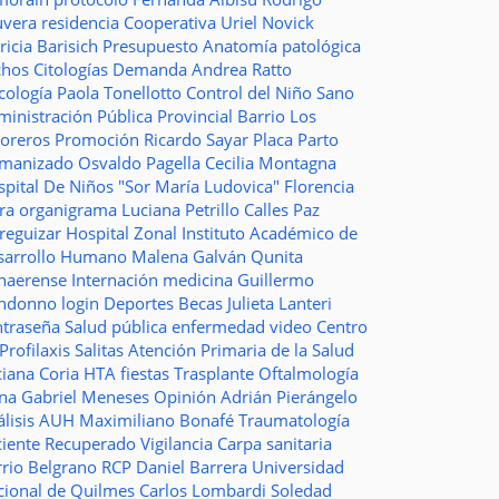
uvera
residencia
Cooperativa
Uriel Novick
ricia Barisich
Presupuesto
Anatomía patológica
chos
Citologías
Demanda
Andrea Ratto
cología
Paola Tonellotto
Control del Niño Sano
inistración Pública Provincial
Barrio Los
toreros
Promoción
Ricardo Sayar
Placa
Parto
manizado
Osvaldo Pagella
Cecilia Montagna
pital De Niños "Sor María Ludovica"
Florencia
era
organigrama
Luciana Petrillo
Calles
Paz
ureguizar
Hospital Zonal
Instituto Académico de
sarrollo Humano
Malena Galván
Qunita
naerense
Internación
medicina
Guillermo
ndonno
login
Deportes
Becas Julieta Lanteri
ntraseña
Salud pública
enfermedad
video
Centro
Profilaxis
Salitas
Atención Primaria de la Salud
ciana Coria
HTA
fiestas
Trasplante
Oftalmología
ina
Gabriel Meneses
Opinión
Adrián Pierángelo
lisis
AUH
Maximiliano Bonafé
Traumatología
ciente Recuperado
Vigilancia
Carpa sanitaria
rrio Belgrano
RCP
Daniel Barrera
Universidad
cional de Quilmes
Carlos Lombardi
Soledad