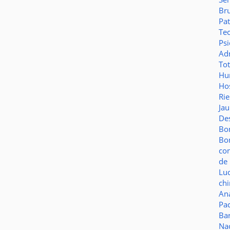
Br
Pat
Te
Psi
Adm
To
Hu
Hos
Ri
Ja
De
Bo
Bo
co
de 
Lu
ch
Aná
Pa
Ba
Na