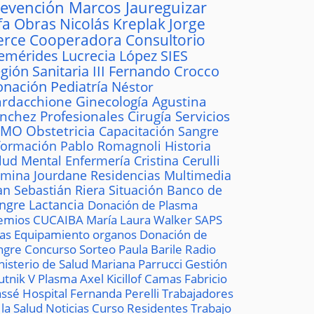
revención
Marcos Jaureguizar
fa
Obras
Nicolás Kreplak
Jorge
erce
Cooperadora
Consultorio
emérides
Lucrecia López
SIES
gión Sanitaria III
Fernando Crocco
onación
Pediatría
Néstor
rdacchione
Ginecología
Agustina
ánchez
Profesionales
Cirugía
Servicios
AMO
Obstetricia
Capacitación
Sangre
formación
Pablo Romagnoli
Historia
lud Mental
Enfermería
Cristina Cerulli
mina Jourdane
Residencias
Multimedia
an Sebastián Riera
Situación
Banco de
ngre
Lactancia
Donación de Plasma
emios
CUCAIBA
María Laura Walker
SAPS
las
Equipamiento
organos
Donación de
ngre
Concurso
Sorteo
Paula Barile
Radio
nisterio de Salud
Mariana Parrucci
Gestión
utnik V
Plasma
Axel Kicillof
Camas
Fabricio
ssé
Hospital
Fernanda Perelli
Trabajadores
 la Salud
Noticias
Curso
Residentes
Trabajo