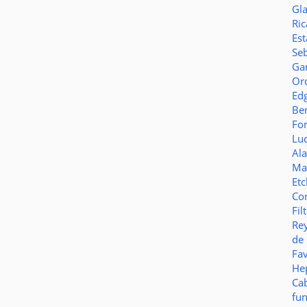
Gl
Ric
Es
Seb
Ga
Or
Ed
Be
Fo
Lu
Al
Ma
Et
Co
Fil
Re
de
Fa
Hep
Ca
fu