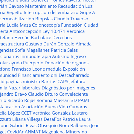
rián Gayoso
Mantenimiento
Recaudación
Luz
ría Repetto
Interrupción del embarazo
Gripe A
permeabilización
Biopsias
Claudia Traverso
ría Lucila Maza
Colonoscopía
Fundación Ciudad
ierta
Anticoncepción
Ley 10.471
Verónica
stefano
Hernán Barbalace
Derechos
raestructura
Gustavo Durán
Gonzalo Almada
gencias
Sofía Magallanes
Patricia Salas
ncionarios
Inmunoterapia
Autismo
Ingreso
colar
ayuda
Puerperio
Donación de órganos
lefono
Francisco Leone
medula
Exposición
munidad
Financiamiento
dni
Descacharrado
vid
paginas
ministro
Barrios
CAPS
Jefatura
mila Nazar
laborales
Diagnóstico por imágenes
ejandro Bravo
Claudio Dituro
Conveleciente
rio Ricardo Rojas
Romina Massari
3D
PAMI
stauración
Asociación Buena Vida
Cámaras
elia López
CCET
Verónica González
Lautaro
zzutti
Liliana Villegas
Desafíos
Patricia Laura
ione
Gabriel Rivas
Obsequio
Nora Balbuena
Jean
aget
CovidAr
ANMAT
Magdalena Minervino