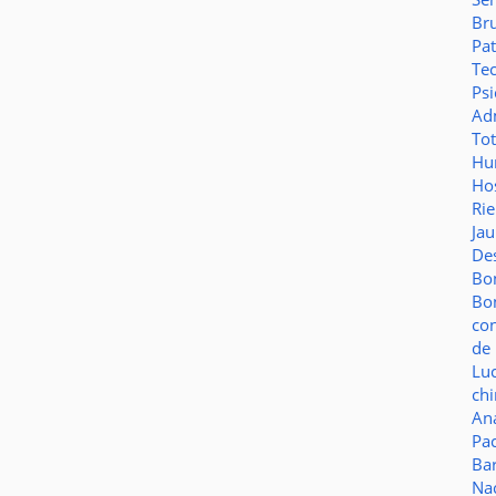
Br
Pat
Te
Psi
Adm
To
Hu
Hos
Ri
Ja
De
Bo
Bo
co
de 
Lu
ch
Aná
Pa
Ba
Na