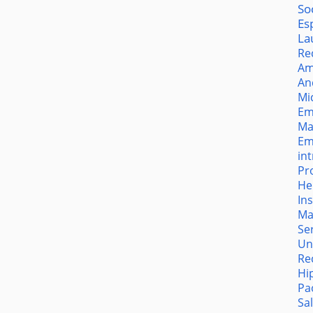
So
Es
La
Re
Am
An
Mi
Em
Ma
Em
in
Pr
He
In
Ma
Se
Un
Re
Hi
Pa
Sa