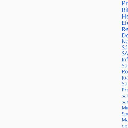
P
Ri
H
Ef
Re
D
Na
S
S
In
Sa
Ro
Ju
Sa
Pr
sa
sa
Mi
Sp
Ma
de