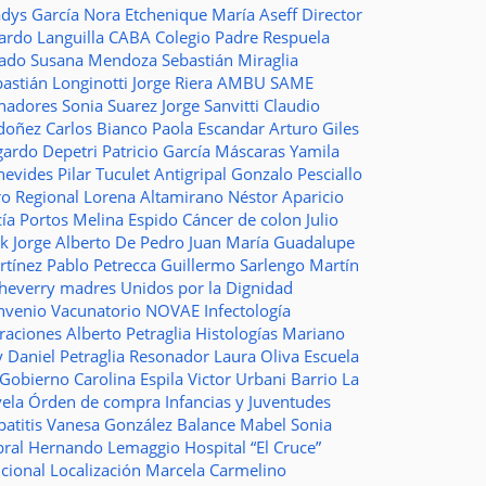
adys García
Nora Etchenique
María Aseff
Director
ardo Languilla
CABA
Colegio Padre Respuela
tado
Susana Mendoza
Sebastián Miraglia
astián Longinotti
Jorge Riera
AMBU
SAME
nadores
Sonia Suarez
Jorge Sanvitti
Claudio
doñez
Carlos Bianco
Paola Escandar
Arturo Giles
gardo Depetri
Patricio García
Máscaras
Yamila
nevides
Pilar Tuculet
Antigripal
Gonzalo Pesciallo
ro Regional
Lorena Altamirano
Néstor Aparicio
cía Portos
Melina Espido
Cáncer de colon
Julio
ak
Jorge Alberto De Pedro Juan
María Guadalupe
rtínez
Pablo Petrecca
Guillermo Sarlengo
Martín
cheverry
madres
Unidos por la Dignidad
nvenio
Vacunatorio
NOVAE
Infectología
traciones
Alberto Petraglia
Histologías
Mariano
y
Daniel Petraglia
Resonador
Laura Oliva
Escuela
 Gobierno
Carolina Espila
Victor Urbani
Barrio La
vela
Órden de compra
Infancias y Juventudes
atitis
Vanesa González
Balance
Mabel Sonia
bral
Hernando Lemaggio
Hospital “El Cruce”
ncional
Localización
Marcela Carmelino