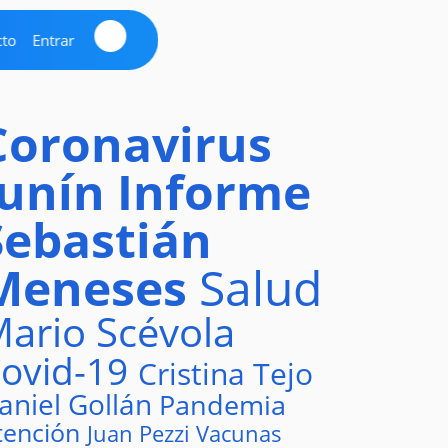
cto
Entrar
Coronavirus
Junín
Informe
Sebastián
Meneses
Salud
ario Scévola
ovid-19
Cristina Tejo
aniel Gollán
Pandemia
tención
Juan Pezzi
Vacunas