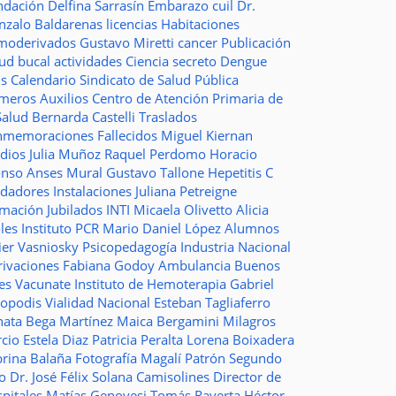
ndación
Delfina Sarrasín
Embarazo
cuil
Dr.
nzalo Baldarenas
licencias
Habitaciones
moderivados
Gustavo Miretti
cancer
Publicación
lud bucal
actividades
Ciencia
secreto
Dengue
ms
Calendario
Sindicato de Salud Pública
imeros Auxilios
Centro de Atención Primaria de
Salud
Bernarda Castelli
Traslados
nmemoraciones
Fallecidos
Miguel Kiernan
dios
Julia Muñoz
Raquel Perdomo
Horacio
onso
Anses
Mural
Gustavo Tallone
Hepetitis C
idadores
Instalaciones
Juliana Petreigne
rmación
Jubilados
INTI
Micaela Olivetto
Alicia
les
Instituto
PCR
Mario Daniel López
Alumnos
ier Vasniosky
Psicopedagogía
Industria Nacional
rivaciones
Fabiana Godoy
Ambulancia
Buenos
res Vacunate
Instituto de Hemoterapia
Gabriel
topodis
Vialidad Nacional
Esteban Tagliaferro
nata Bega Martínez
Maica Bergamini
Milagros
rcio
Estela Diaz
Patricia Peralta
Lorena Boixadera
brina Balaña
Fotografía
Magalí Patrón
Segundo
so
Dr. José Félix Solana
Camisolines
Director de
spitales
Matías Genovesi
Tomás Raverta
Héctor