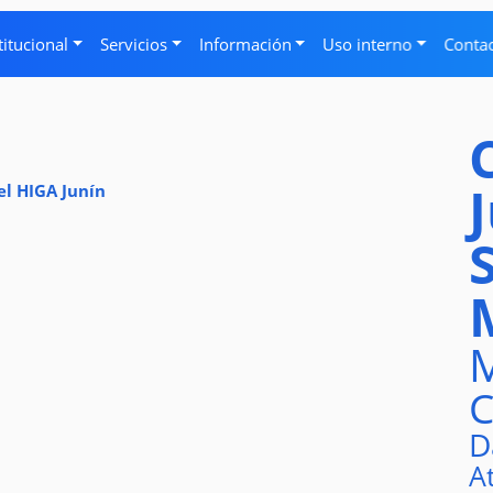
titucional
Servicios
Información
Uso interno
Conta
el HIGA Junín
M
C
D
A