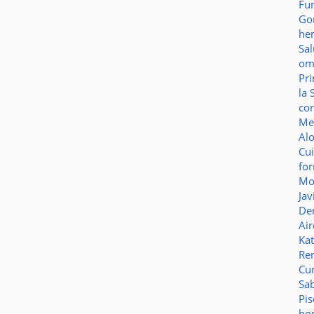
Fu
Go
he
Sa
o
Pr
la 
co
Me
Al
Cu
fo
Mo
Jav
De
Ai
Ka
Re
Cu
Sa
Pi
ho