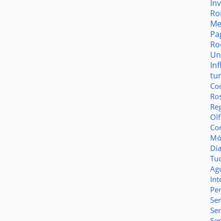
In
Ro
Me
Pa
Ro
Un
In
tu
Co
Ro
Reg
Olf
Co
Món
Dí
Tu
Ag
Int
Pe
Ser
Se
Se