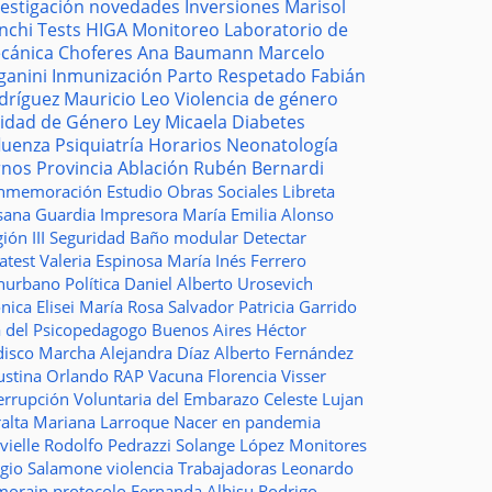
vestigación
novedades
Inversiones
Marisol
nchi
Tests
HIGA
Monitoreo
Laboratorio de
cánica
Choferes
Ana Baumann
Marcelo
ganini
Inmunización
Parto Respetado
Fabián
dríguez
Mauricio Leo
Violencia de género
idad de Género
Ley Micaela
Diabetes
fluenza
Psiquiatría
Horarios
Neonatología
rnos
Provincia
Ablación
Rubén Bernardi
nmemoración
Estudio
Obras Sociales
Libreta
sana Guardia
Impresora
María Emilia Alonso
ión III
Seguridad
Baño modular
Detectar
atest
Valeria Espinosa
María Inés Ferrero
nurbano
Política
Daniel Alberto Urosevich
ica Elisei
María Rosa Salvador
Patricia Garrido
a del Psicopedagogo
Buenos Aires
Héctor
disco
Marcha
Alejandra Díaz
Alberto Fernández
ustina Orlando
RAP
Vacuna
Florencia Visser
errupción Voluntaria del Embarazo
Celeste Lujan
ralta
Mariana Larroque
Nacer en pandemia
vielle
Rodolfo Pedrazzi
Solange López
Monitores
rgio Salamone
violencia
Trabajadoras
Leonardo
morain
protocolo
Fernanda Albisu
Rodrigo