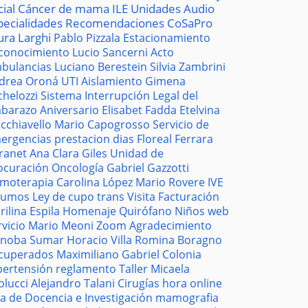
cial
Cáncer de mama
ILE
Unidades
Audio
pecialidades
Recomendaciones
CoSaPro
ura Larghi
Pablo Pizzala
Estacionamiento
conocimiento
Lucio Sancerni
Acto
bulancias
Luciano Berestein
Silvia Zambrini
drea Oroná
UTI
Aislamiento
Gimena
chelozzi
Sistema
Interrupción Legal del
barazo
Aniversario
Elisabet Fadda
Etelvina
cchiavello
Mario Capogrosso
Servicio de
ergencias
prestacion
dias
Floreal Ferrara
tranet
Ana Clara Giles
Unidad de
ocuración
Oncología
Gabriel Gazzotti
moterapia
Carolina López
Mario Rovere
IVE
sumos
Ley de cupo trans
Visita
Facturación
rilina Espila
Homenaje
Quirófano
Niños
web
rvicio
Mario Meoni
Zoom
Agradecimiento
noba
Sumar
Horacio Villa
Romina Boragno
cuperados
Maximiliano Gabriel
Colonia
pertensión
reglamento
Taller
Micaela
olucci
Alejandro Talani
Cirugías
hora
online
la de Docencia e Investigación
mamografia