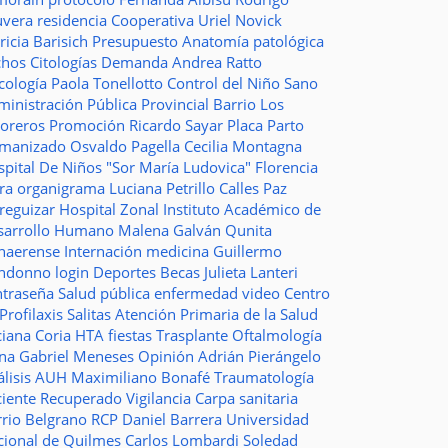
uvera
residencia
Cooperativa
Uriel Novick
ricia Barisich
Presupuesto
Anatomía patológica
chos
Citologías
Demanda
Andrea Ratto
cología
Paola Tonellotto
Control del Niño Sano
inistración Pública Provincial
Barrio Los
toreros
Promoción
Ricardo Sayar
Placa
Parto
manizado
Osvaldo Pagella
Cecilia Montagna
pital De Niños "Sor María Ludovica"
Florencia
era
organigrama
Luciana Petrillo
Calles
Paz
ureguizar
Hospital Zonal
Instituto Académico de
sarrollo Humano
Malena Galván
Qunita
naerense
Internación
medicina
Guillermo
ndonno
login
Deportes
Becas Julieta Lanteri
ntraseña
Salud pública
enfermedad
video
Centro
Profilaxis
Salitas
Atención Primaria de la Salud
ciana Coria
HTA
fiestas
Trasplante
Oftalmología
ina
Gabriel Meneses
Opinión
Adrián Pierángelo
lisis
AUH
Maximiliano Bonafé
Traumatología
ciente Recuperado
Vigilancia
Carpa sanitaria
rrio Belgrano
RCP
Daniel Barrera
Universidad
cional de Quilmes
Carlos Lombardi
Soledad