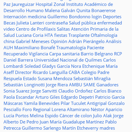
Paz Jaureguizar
Hospital Zonal
Instituto Académico de
Desarrollo Humano
Malena Galván
Qunita Bonaerense
Internación
medicina
Guillermo Bondonno
login
Deportes
Becas Julieta Lanteri
contraseña
Salud pública
enfermedad
video
Centro de Profilaxis
Salitas
Atención Primaria de la
Salud
Luciana Coria
HTA
fiestas
Trasplante
Oftalmología
china
Gabriel Meneses
Opinión
Adrián Pierángelo
Análisis
AUH
Maximiliano Bonafé
Traumatología
Paciente
Recuperado
Vigilancia
Carpa sanitaria
Barrio Belgrano
RCP
Daniel Barrera
Universidad Nacional de Quilmes
Carlos
Lombardi
Soledad
Gladys García
Nora Etchenique
María
Aseff
Director
Ricardo Languilla
CABA
Colegio Padre
Respuela
Estado
Susana Mendoza
Sebastián Miraglia
Sebastián Longinotti
Jorge Riera
AMBU
SAME
Ganadores
Sonia Suarez
Jorge Sanvitti
Claudio Ordoñez
Carlos Bianco
Paola Escandar
Arturo Giles
Edgardo Depetri
Patricio García
Máscaras
Yamila Benevides
Pilar Tuculet
Antigripal
Gonzalo
Pesciallo
Foro Regional
Lorena Altamirano
Néstor Aparicio
Lucía Portos
Melina Espido
Cáncer de colon
Julio Alak
Jorge
Alberto De Pedro Juan
María Guadalupe Martínez
Pablo
Petrecca
Guillermo Sarlengo
Martín Etcheverry
madres