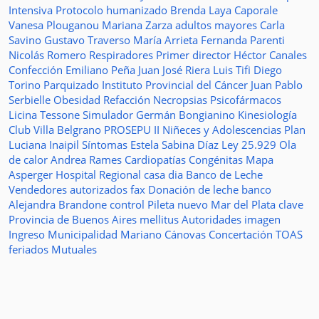
Intensiva
Protocolo humanizado
Brenda Laya Caporale
Vanesa Plouganou
Mariana Zarza
adultos mayores
Carla
Savino
Gustavo Traverso
María Arrieta
Fernanda Parenti
Nicolás Romero
Respiradores
Primer director
Héctor Canales
Confección
Emiliano Peña
Juan José Riera
Luis Tifi
Diego
Torino
Parquizado
Instituto Provincial del Cáncer
Juan Pablo
Serbielle
Obesidad
Refacción
Necropsias
Psicofármacos
Licina Tessone
Simulador
Germán Bongianino
Kinesiología
Club Villa Belgrano
PROSEPU II
Niñeces y Adolescencias
Plan
Luciana Inaipil
Síntomas
Estela Sabina Díaz
Ley 25.929
Ola
de calor
Andrea Rames
Cardiopatías Congénitas
Mapa
Asperger
Hospital Regional
casa
dia
Banco de Leche
Vendedores autorizados
fax
Donación de leche
banco
Alejandra Brandone
control
Pileta
nuevo
Mar del Plata
clave
Provincia de Buenos Aires
mellitus
Autoridades
imagen
Ingreso
Municipalidad
Mariano Cánovas
Concertación TOAS
feriados
Mutuales