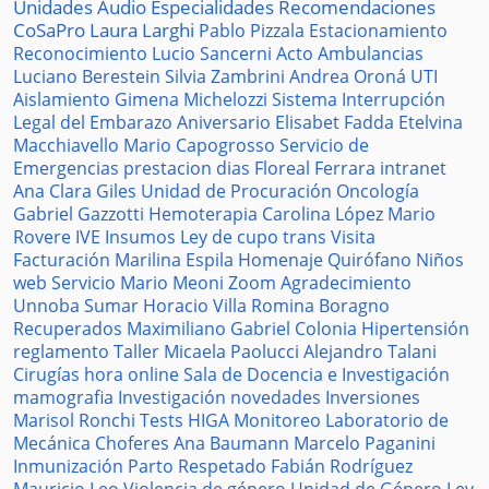
Unidades
Audio
Especialidades
Recomendaciones
CoSaPro
Laura Larghi
Pablo Pizzala
Estacionamiento
Reconocimiento
Lucio Sancerni
Acto
Ambulancias
Luciano Berestein
Silvia Zambrini
Andrea Oroná
UTI
Aislamiento
Gimena Michelozzi
Sistema
Interrupción
Legal del Embarazo
Aniversario
Elisabet Fadda
Etelvina
Macchiavello
Mario Capogrosso
Servicio de
Emergencias
prestacion
dias
Floreal Ferrara
intranet
Ana Clara Giles
Unidad de Procuración
Oncología
Gabriel Gazzotti
Hemoterapia
Carolina López
Mario
Rovere
IVE
Insumos
Ley de cupo trans
Visita
Facturación
Marilina Espila
Homenaje
Quirófano
Niños
web
Servicio
Mario Meoni
Zoom
Agradecimiento
Unnoba
Sumar
Horacio Villa
Romina Boragno
Recuperados
Maximiliano Gabriel
Colonia
Hipertensión
reglamento
Taller
Micaela Paolucci
Alejandro Talani
Cirugías
hora
online
Sala de Docencia e Investigación
mamografia
Investigación
novedades
Inversiones
Marisol Ronchi
Tests
HIGA
Monitoreo
Laboratorio de
Mecánica
Choferes
Ana Baumann
Marcelo Paganini
Inmunización
Parto Respetado
Fabián Rodríguez