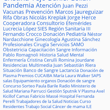
Pandemia
Atención
Juan Pezzi
Vacunas
Prevención
Marcos Jaureguizar
Rifa
Obras
Nicolás Kreplak
Jorge Herce
Cooperadora
Consultorio
Efemérides
Lucrecia López
SIES
Región Sanitaria III
Fernando Crocco
Donación
Pediatría
Néstor
Nardacchione
Ginecología
Agustina Sánchez
Profesionales
Cirugía
Servicios
SAMO
Obstetricia
Capacitación
Sangre
Información
Pablo Romagnoli
Historia
Salud Mental
Enfermería
Cristina Cerulli
Romina Jourdane
Residencias
Multimedia
Juan Sebastián Riera
Situación
Banco de Sangre
Lactancia
Donación de
Plasma
Premios
CUCAIBA
María Laura Walker
SAPS
salas
Equipamiento
organos
Donación de sangre
Concurso
Sorteo
Paula Barile
Radio
Ministerio de
Salud
Mariana Parrucci
Gestión
Sputnik V
Plasma
Axel
Kicillof
Camas
Fabricio Massé
Hospital
Fernanda
Perelli
Trabajadores de la Salud
Noticias
Curso
Residentes
Trabajo Social
Cáncer de mama
ILE