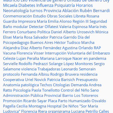
Mauricio Leo
Violencia de género
Unidad de Género
Ley
Micaela
Diabetes
Influenza
Psiquiatría
Horarios
Neonatología
turnos
Provincia
Ablación
Rubén Bernardi
Conmemoración
Estudio
Obras Sociales
Libreta
Rosana
Guardia
Impresora
María Emilia Alonso
Región III
Seguridad
Baño modular
Detectar
Olfatest
Valeria Espinosa
María Inés
Ferrero
Conurbano
Política
Daniel Alberto Urosevich
Mónica
Elisei
María Rosa Salvador
Patricia Garrido
Día del
Psicopedagogo
Buenos Aires
Héctor Tudisco
Marcha
Alejandra Díaz
Alberto Fernández
Agustina Orlando
RAP
Vacuna
Florencia Visser
Interrupción Voluntaria del Embarazo
Celeste Lujan Peralta
Mariana Larroque
Nacer en pandemia
Servielle
Rodolfo Pedrazzi
Solange López
Monitores
Sergio
Salamone
violencia
Trabajadoras
Leonardo Semorain
protocolo
Fernanda Albisu
Rodrigo Bruvera
residencia
Cooperativa
Uriel Novick
Patricia Barisich
Presupuesto
Anatomía patológica
Techos
Citologías
Demanda
Andrea
Ratto
Psicología
Paola Tonellotto
Control del Niño Sano
Administración Pública Provincial
Barrio Los Totoreros
Promoción
Ricardo Sayar
Placa
Parto Humanizado
Osvaldo
Pagella
Cecilia Montagna
Hospital De Niños "Sor María
Ludovica"
Florencia Riera
organigrama
Luciana Petrillo
Calles