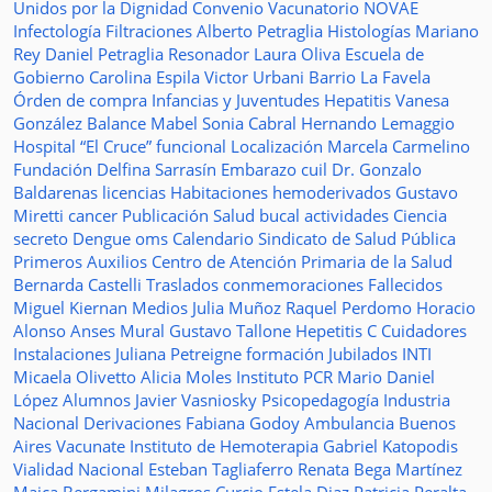
Unidos por la Dignidad
Convenio
Vacunatorio
NOVAE
Infectología
Filtraciones
Alberto Petraglia
Histologías
Mariano
Rey
Daniel Petraglia
Resonador
Laura Oliva
Escuela de
Gobierno
Carolina Espila
Victor Urbani
Barrio La Favela
Órden de compra
Infancias y Juventudes
Hepatitis
Vanesa
González
Balance
Mabel Sonia Cabral
Hernando Lemaggio
Hospital “El Cruce”
funcional
Localización
Marcela Carmelino
Fundación
Delfina Sarrasín
Embarazo
cuil
Dr. Gonzalo
Baldarenas
licencias
Habitaciones
hemoderivados
Gustavo
Miretti
cancer
Publicación
Salud bucal
actividades
Ciencia
secreto
Dengue
oms
Calendario
Sindicato de Salud Pública
Primeros Auxilios
Centro de Atención Primaria de la Salud
Bernarda Castelli
Traslados
conmemoraciones
Fallecidos
Miguel Kiernan
Medios
Julia Muñoz
Raquel Perdomo
Horacio
Alonso
Anses
Mural
Gustavo Tallone
Hepetitis C
Cuidadores
Instalaciones
Juliana Petreigne
formación
Jubilados
INTI
Micaela Olivetto
Alicia Moles
Instituto
PCR
Mario Daniel
López
Alumnos
Javier Vasniosky
Psicopedagogía
Industria
Nacional
Derivaciones
Fabiana Godoy
Ambulancia
Buenos
Aires Vacunate
Instituto de Hemoterapia
Gabriel Katopodis
Vialidad Nacional
Esteban Tagliaferro
Renata Bega Martínez