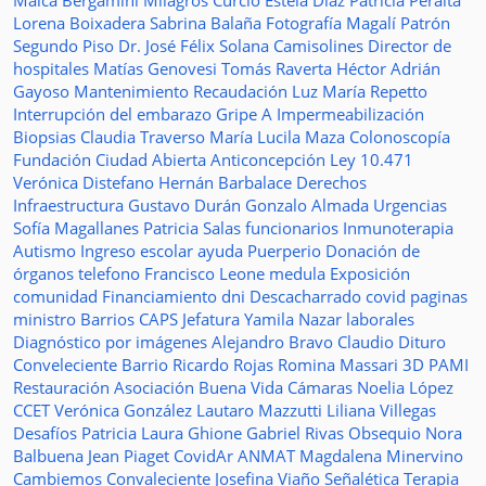
Maica Bergamini
Milagros Curcio
Estela Diaz
Patricia Peralta
Lorena Boixadera
Sabrina Balaña
Fotografía
Magalí Patrón
Segundo Piso
Dr. José Félix Solana
Camisolines
Director de
hospitales
Matías Genovesi
Tomás Raverta
Héctor Adrián
Gayoso
Mantenimiento
Recaudación
Luz María Repetto
Interrupción del embarazo
Gripe A
Impermeabilización
Biopsias
Claudia Traverso
María Lucila Maza
Colonoscopía
Fundación Ciudad Abierta
Anticoncepción
Ley 10.471
Verónica Distefano
Hernán Barbalace
Derechos
Infraestructura
Gustavo Durán
Gonzalo Almada
Urgencias
Sofía Magallanes
Patricia Salas
funcionarios
Inmunoterapia
Autismo
Ingreso escolar
ayuda
Puerperio
Donación de
órganos
telefono
Francisco Leone
medula
Exposición
comunidad
Financiamiento
dni
Descacharrado
covid
paginas
ministro
Barrios
CAPS
Jefatura
Yamila Nazar
laborales
Diagnóstico por imágenes
Alejandro Bravo
Claudio Dituro
Conveleciente
Barrio Ricardo Rojas
Romina Massari
3D
PAMI
Restauración
Asociación Buena Vida
Cámaras
Noelia López
CCET
Verónica González
Lautaro Mazzutti
Liliana Villegas
Desafíos
Patricia Laura Ghione
Gabriel Rivas
Obsequio
Nora
Balbuena
Jean Piaget
CovidAr
ANMAT
Magdalena Minervino
Cambiemos
Convaleciente
Josefina Viaño
Señalética
Terapia