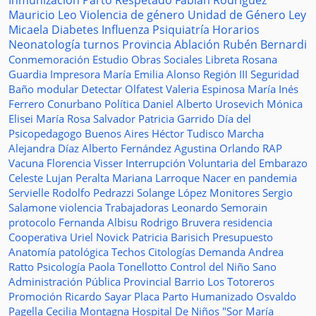
Inmunización
Parto Respetado
Fabián Rodríguez
Mauricio Leo
Violencia de género
Unidad de Género
Ley
Micaela
Diabetes
Influenza
Psiquiatría
Horarios
Neonatología
turnos
Provincia
Ablación
Rubén Bernardi
Conmemoración
Estudio
Obras Sociales
Libreta
Rosana
Guardia
Impresora
María Emilia Alonso
Región III
Seguridad
Baño modular
Detectar
Olfatest
Valeria Espinosa
María Inés
Ferrero
Conurbano
Política
Daniel Alberto Urosevich
Mónica
Elisei
María Rosa Salvador
Patricia Garrido
Día del
Psicopedagogo
Buenos Aires
Héctor Tudisco
Marcha
Alejandra Díaz
Alberto Fernández
Agustina Orlando
RAP
Vacuna
Florencia Visser
Interrupción Voluntaria del Embarazo
Celeste Lujan Peralta
Mariana Larroque
Nacer en pandemia
Servielle
Rodolfo Pedrazzi
Solange López
Monitores
Sergio
Salamone
violencia
Trabajadoras
Leonardo Semorain
protocolo
Fernanda Albisu
Rodrigo Bruvera
residencia
Cooperativa
Uriel Novick
Patricia Barisich
Presupuesto
Anatomía patológica
Techos
Citologías
Demanda
Andrea
Ratto
Psicología
Paola Tonellotto
Control del Niño Sano
Administración Pública Provincial
Barrio Los Totoreros
Promoción
Ricardo Sayar
Placa
Parto Humanizado
Osvaldo
Pagella
Cecilia Montagna
Hospital De Niños "Sor María