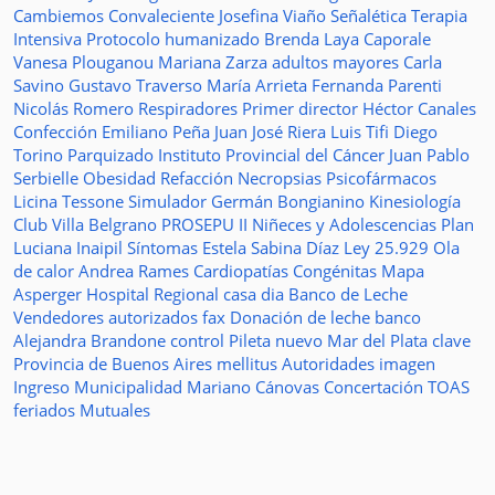
Cambiemos
Convaleciente
Josefina Viaño
Señalética
Terapia
Intensiva
Protocolo humanizado
Brenda Laya Caporale
Vanesa Plouganou
Mariana Zarza
adultos mayores
Carla
Savino
Gustavo Traverso
María Arrieta
Fernanda Parenti
Nicolás Romero
Respiradores
Primer director
Héctor Canales
Confección
Emiliano Peña
Juan José Riera
Luis Tifi
Diego
Torino
Parquizado
Instituto Provincial del Cáncer
Juan Pablo
Serbielle
Obesidad
Refacción
Necropsias
Psicofármacos
Licina Tessone
Simulador
Germán Bongianino
Kinesiología
Club Villa Belgrano
PROSEPU II
Niñeces y Adolescencias
Plan
Luciana Inaipil
Síntomas
Estela Sabina Díaz
Ley 25.929
Ola
de calor
Andrea Rames
Cardiopatías Congénitas
Mapa
Asperger
Hospital Regional
casa
dia
Banco de Leche
Vendedores autorizados
fax
Donación de leche
banco
Alejandra Brandone
control
Pileta
nuevo
Mar del Plata
clave
Provincia de Buenos Aires
mellitus
Autoridades
imagen
Ingreso
Municipalidad
Mariano Cánovas
Concertación TOAS
feriados
Mutuales