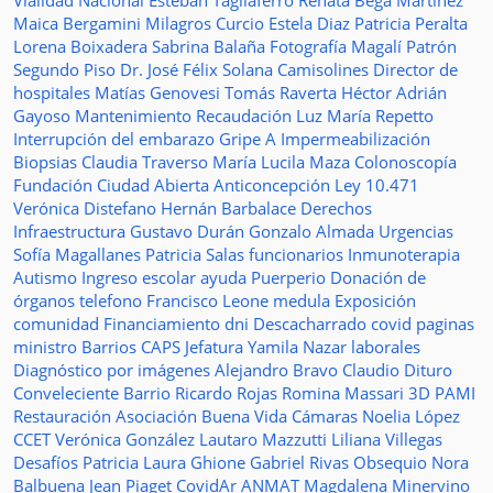
Vialidad Nacional
Esteban Tagliaferro
Renata Bega Martínez
Maica Bergamini
Milagros Curcio
Estela Diaz
Patricia Peralta
Lorena Boixadera
Sabrina Balaña
Fotografía
Magalí Patrón
Segundo Piso
Dr. José Félix Solana
Camisolines
Director de
hospitales
Matías Genovesi
Tomás Raverta
Héctor Adrián
Gayoso
Mantenimiento
Recaudación
Luz María Repetto
Interrupción del embarazo
Gripe A
Impermeabilización
Biopsias
Claudia Traverso
María Lucila Maza
Colonoscopía
Fundación Ciudad Abierta
Anticoncepción
Ley 10.471
Verónica Distefano
Hernán Barbalace
Derechos
Infraestructura
Gustavo Durán
Gonzalo Almada
Urgencias
Sofía Magallanes
Patricia Salas
funcionarios
Inmunoterapia
Autismo
Ingreso escolar
ayuda
Puerperio
Donación de
órganos
telefono
Francisco Leone
medula
Exposición
comunidad
Financiamiento
dni
Descacharrado
covid
paginas
ministro
Barrios
CAPS
Jefatura
Yamila Nazar
laborales
Diagnóstico por imágenes
Alejandro Bravo
Claudio Dituro
Conveleciente
Barrio Ricardo Rojas
Romina Massari
3D
PAMI
Restauración
Asociación Buena Vida
Cámaras
Noelia López
CCET
Verónica González
Lautaro Mazzutti
Liliana Villegas
Desafíos
Patricia Laura Ghione
Gabriel Rivas
Obsequio
Nora
Balbuena
Jean Piaget
CovidAr
ANMAT
Magdalena Minervino