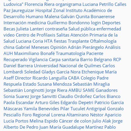
Ludovica"
Florencia Riera
organigrama
Luciana Petrillo
Calles
Paz Jaureguizar
Hospital Zonal
Instituto Académico de
Desarrollo Humano
Malena Galván
Qunita Bonaerense
Internación
medicina
Guillermo Bondonno
login
Deportes
Becas Julieta Lanteri
contraseña
Salud pública
enfermedad
video
Centro de Profilaxis
Salitas
Atención Primaria de la
Salud
Luciana Coria
HTA
fiestas
Trasplante
Oftalmología
china
Gabriel Meneses
Opinión
Adrián Pierángelo
Análisis
AUH
Maximiliano Bonafé
Traumatología
Paciente
Recuperado
Vigilancia
Carpa sanitaria
Barrio Belgrano
RCP
Daniel Barrera
Universidad Nacional de Quilmes
Carlos
Lombardi
Soledad
Gladys García
Nora Etchenique
María
Aseff
Director
Ricardo Languilla
CABA
Colegio Padre
Respuela
Estado
Susana Mendoza
Sebastián Miraglia
Sebastián Longinotti
Jorge Riera
AMBU
SAME
Ganadores
Sonia Suarez
Jorge Sanvitti
Claudio Ordoñez
Carlos Bianco
Paola Escandar
Arturo Giles
Edgardo Depetri
Patricio García
Máscaras
Yamila Benevides
Pilar Tuculet
Antigripal
Gonzalo
Pesciallo
Foro Regional
Lorena Altamirano
Néstor Aparicio
Lucía Portos
Melina Espido
Cáncer de colon
Julio Alak
Jorge
Alberto De Pedro Juan
María Guadalupe Martínez
Pablo