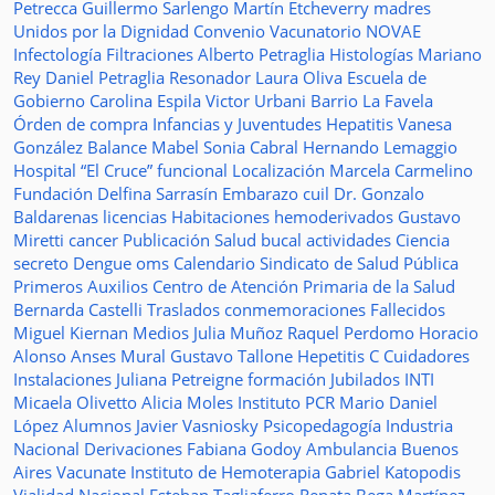
Petrecca
Guillermo Sarlengo
Martín Etcheverry
madres
Unidos por la Dignidad
Convenio
Vacunatorio
NOVAE
Infectología
Filtraciones
Alberto Petraglia
Histologías
Mariano
Rey
Daniel Petraglia
Resonador
Laura Oliva
Escuela de
Gobierno
Carolina Espila
Victor Urbani
Barrio La Favela
Órden de compra
Infancias y Juventudes
Hepatitis
Vanesa
González
Balance
Mabel Sonia Cabral
Hernando Lemaggio
Hospital “El Cruce”
funcional
Localización
Marcela Carmelino
Fundación
Delfina Sarrasín
Embarazo
cuil
Dr. Gonzalo
Baldarenas
licencias
Habitaciones
hemoderivados
Gustavo
Miretti
cancer
Publicación
Salud bucal
actividades
Ciencia
secreto
Dengue
oms
Calendario
Sindicato de Salud Pública
Primeros Auxilios
Centro de Atención Primaria de la Salud
Bernarda Castelli
Traslados
conmemoraciones
Fallecidos
Miguel Kiernan
Medios
Julia Muñoz
Raquel Perdomo
Horacio
Alonso
Anses
Mural
Gustavo Tallone
Hepetitis C
Cuidadores
Instalaciones
Juliana Petreigne
formación
Jubilados
INTI
Micaela Olivetto
Alicia Moles
Instituto
PCR
Mario Daniel
López
Alumnos
Javier Vasniosky
Psicopedagogía
Industria
Nacional
Derivaciones
Fabiana Godoy
Ambulancia
Buenos
Aires Vacunate
Instituto de Hemoterapia
Gabriel Katopodis