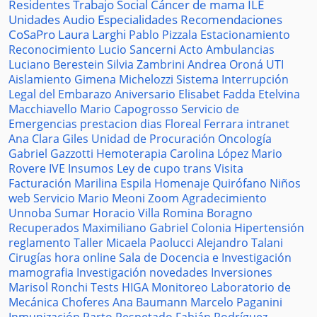
Residentes
Trabajo Social
Cáncer de mama
ILE
Unidades
Audio
Especialidades
Recomendaciones
CoSaPro
Laura Larghi
Pablo Pizzala
Estacionamiento
Reconocimiento
Lucio Sancerni
Acto
Ambulancias
Luciano Berestein
Silvia Zambrini
Andrea Oroná
UTI
Aislamiento
Gimena Michelozzi
Sistema
Interrupción
Legal del Embarazo
Aniversario
Elisabet Fadda
Etelvina
Macchiavello
Mario Capogrosso
Servicio de
Emergencias
prestacion
dias
Floreal Ferrara
intranet
Ana Clara Giles
Unidad de Procuración
Oncología
Gabriel Gazzotti
Hemoterapia
Carolina López
Mario
Rovere
IVE
Insumos
Ley de cupo trans
Visita
Facturación
Marilina Espila
Homenaje
Quirófano
Niños
web
Servicio
Mario Meoni
Zoom
Agradecimiento
Unnoba
Sumar
Horacio Villa
Romina Boragno
Recuperados
Maximiliano Gabriel
Colonia
Hipertensión
reglamento
Taller
Micaela Paolucci
Alejandro Talani
Cirugías
hora
online
Sala de Docencia e Investigación
mamografia
Investigación
novedades
Inversiones
Marisol Ronchi
Tests
HIGA
Monitoreo
Laboratorio de
Mecánica
Choferes
Ana Baumann
Marcelo Paganini