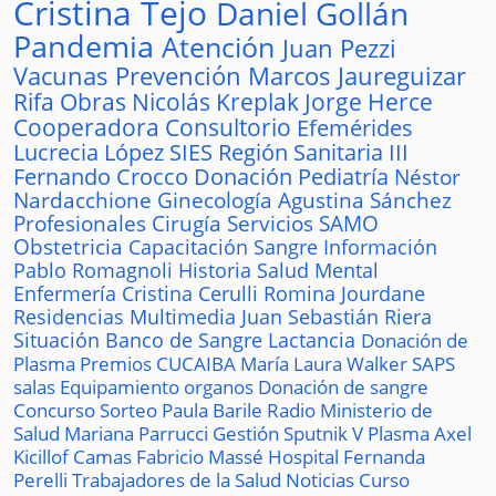
Cristina Tejo
Daniel Gollán
Pandemia
Atención
Juan Pezzi
Vacunas
Prevención
Marcos Jaureguizar
Rifa
Obras
Nicolás Kreplak
Jorge Herce
Cooperadora
Consultorio
Efemérides
Lucrecia López
SIES
Región Sanitaria III
Fernando Crocco
Donación
Pediatría
Néstor
Nardacchione
Ginecología
Agustina Sánchez
Profesionales
Cirugía
Servicios
SAMO
Obstetricia
Capacitación
Sangre
Información
Pablo Romagnoli
Historia
Salud Mental
Enfermería
Cristina Cerulli
Romina Jourdane
Residencias
Multimedia
Juan Sebastián Riera
Situación
Banco de Sangre
Lactancia
Donación de
Plasma
Premios
CUCAIBA
María Laura Walker
SAPS
salas
Equipamiento
organos
Donación de sangre
Concurso
Sorteo
Paula Barile
Radio
Ministerio de
Salud
Mariana Parrucci
Gestión
Sputnik V
Plasma
Axel
Kicillof
Camas
Fabricio Massé
Hospital
Fernanda
Perelli
Trabajadores de la Salud
Noticias
Curso