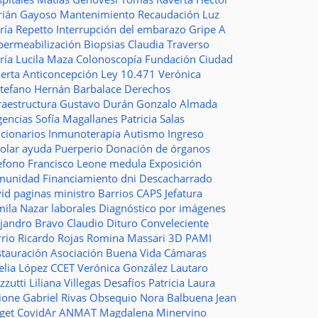
rián Gayoso
Mantenimiento
Recaudación
Luz
ría Repetto
Interrupción del embarazo
Gripe A
permeabilización
Biopsias
Claudia Traverso
ría Lucila Maza
Colonoscopía
Fundación Ciudad
ierta
Anticoncepción
Ley 10.471
Verónica
stefano
Hernán Barbalace
Derechos
raestructura
Gustavo Durán
Gonzalo Almada
gencias
Sofía Magallanes
Patricia Salas
ncionarios
Inmunoterapia
Autismo
Ingreso
colar
ayuda
Puerperio
Donación de órganos
lefono
Francisco Leone
medula
Exposición
munidad
Financiamiento
dni
Descacharrado
vid
paginas
ministro
Barrios
CAPS
Jefatura
mila Nazar
laborales
Diagnóstico por imágenes
ejandro Bravo
Claudio Dituro
Conveleciente
rio Ricardo Rojas
Romina Massari
3D
PAMI
stauración
Asociación Buena Vida
Cámaras
elia López
CCET
Verónica González
Lautaro
zzutti
Liliana Villegas
Desafíos
Patricia Laura
ione
Gabriel Rivas
Obsequio
Nora Balbuena
Jean
aget
CovidAr
ANMAT
Magdalena Minervino