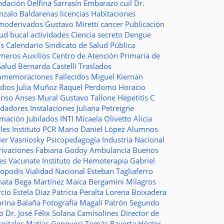
ndación
Delfina Sarrasín
Embarazo
cuil
Dr.
nzalo Baldarenas
licencias
Habitaciones
moderivados
Gustavo Miretti
cancer
Publicación
lud bucal
actividades
Ciencia
secreto
Dengue
ms
Calendario
Sindicato de Salud Pública
imeros Auxilios
Centro de Atención Primaria de
Salud
Bernarda Castelli
Traslados
nmemoraciones
Fallecidos
Miguel Kiernan
dios
Julia Muñoz
Raquel Perdomo
Horacio
onso
Anses
Mural
Gustavo Tallone
Hepetitis C
idadores
Instalaciones
Juliana Petreigne
rmación
Jubilados
INTI
Micaela Olivetto
Alicia
les
Instituto
PCR
Mario Daniel López
Alumnos
ier Vasniosky
Psicopedagogía
Industria Nacional
rivaciones
Fabiana Godoy
Ambulancia
Buenos
res Vacunate
Instituto de Hemoterapia
Gabriel
topodis
Vialidad Nacional
Esteban Tagliaferro
nata Bega Martínez
Maica Bergamini
Milagros
rcio
Estela Diaz
Patricia Peralta
Lorena Boixadera
brina Balaña
Fotografía
Magalí Patrón
Segundo
so
Dr. José Félix Solana
Camisolines
Director de
spitales
Matías Genovesi
Tomás Raverta
Héctor