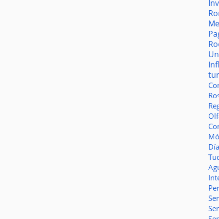
In
Ro
Me
Pa
Ro
Un
In
tu
Co
Ro
Reg
Olf
Co
Món
Dí
Tu
Ag
Int
Pe
Ser
Se
Se