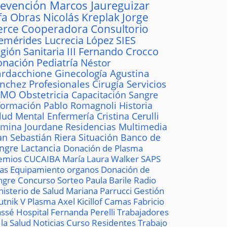
revención
Marcos Jaureguizar
fa
Obras
Nicolás Kreplak
Jorge
erce
Cooperadora
Consultorio
emérides
Lucrecia López
SIES
gión Sanitaria III
Fernando Crocco
onación
Pediatría
Néstor
rdacchione
Ginecología
Agustina
ánchez
Profesionales
Cirugía
Servicios
AMO
Obstetricia
Capacitación
Sangre
formación
Pablo Romagnoli
Historia
lud Mental
Enfermería
Cristina Cerulli
mina Jourdane
Residencias
Multimedia
an Sebastián Riera
Situación
Banco de
ngre
Lactancia
Donación de Plasma
emios
CUCAIBA
María Laura Walker
SAPS
las
Equipamiento
organos
Donación de
ngre
Concurso
Sorteo
Paula Barile
Radio
nisterio de Salud
Mariana Parrucci
Gestión
utnik V
Plasma
Axel Kicillof
Camas
Fabricio
ssé
Hospital
Fernanda Perelli
Trabajadores
 la Salud
Noticias
Curso
Residentes
Trabajo