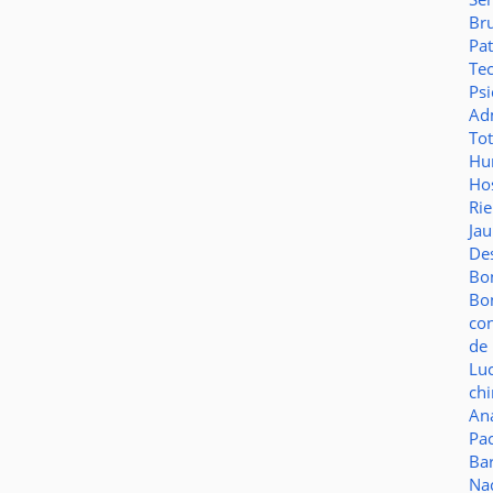
Br
Pat
Te
Psi
Adm
To
Hu
Hos
Ri
Ja
De
Bo
Bo
co
de 
Lu
ch
Aná
Pa
Ba
Na