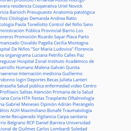
uvera
residencia
Cooperativa
Uriel Novick
ricia Barisich
Presupuesto
Anatomía patológica
chos
Citologías
Demanda
Andrea Ratto
cología
Paola Tonellotto
Control del Niño Sano
inistración Pública Provincial
Barrio Los
toreros
Promoción
Ricardo Sayar
Placa
Parto
manizado
Osvaldo Pagella
Cecilia Montagna
pital De Niños "Sor María Ludovica"
Florencia
era
organigrama
Luciana Petrillo
Calles
Paz
ureguizar
Hospital Zonal
Instituto Académico de
sarrollo Humano
Malena Galván
Qunita
naerense
Internación
medicina
Guillermo
ndonno
login
Deportes
Becas Julieta Lanteri
ntraseña
Salud pública
enfermedad
video
Centro
Profilaxis
Salitas
Atención Primaria de la Salud
ciana Coria
HTA
fiestas
Trasplante
Oftalmología
ina
Gabriel Meneses
Opinión
Adrián Pierángelo
lisis
AUH
Maximiliano Bonafé
Traumatología
ciente Recuperado
Vigilancia
Carpa sanitaria
rrio Belgrano
RCP
Daniel Barrera
Universidad
cional de Quilmes
Carlos Lombardi
Soledad