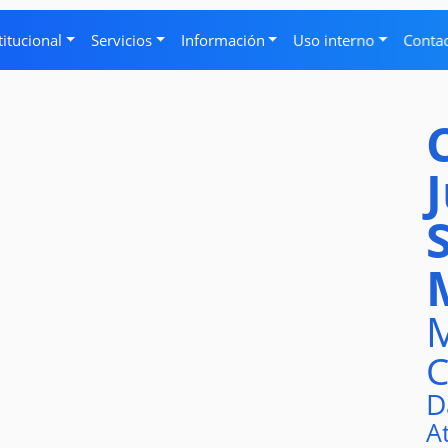
titucional
Servicios
Información
Uso interno
Conta
M
C
D
A