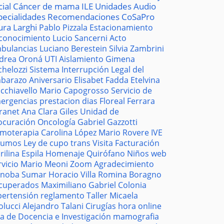
cial
Cáncer de mama
ILE
Unidades
Audio
pecialidades
Recomendaciones
CoSaPro
ura Larghi
Pablo Pizzala
Estacionamiento
conocimiento
Lucio Sancerni
Acto
bulancias
Luciano Berestein
Silvia Zambrini
drea Oroná
UTI
Aislamiento
Gimena
chelozzi
Sistema
Interrupción Legal del
barazo
Aniversario
Elisabet Fadda
Etelvina
cchiavello
Mario Capogrosso
Servicio de
ergencias
prestacion
dias
Floreal Ferrara
tranet
Ana Clara Giles
Unidad de
ocuración
Oncología
Gabriel Gazzotti
moterapia
Carolina López
Mario Rovere
IVE
sumos
Ley de cupo trans
Visita
Facturación
rilina Espila
Homenaje
Quirófano
Niños
web
rvicio
Mario Meoni
Zoom
Agradecimiento
noba
Sumar
Horacio Villa
Romina Boragno
cuperados
Maximiliano Gabriel
Colonia
pertensión
reglamento
Taller
Micaela
olucci
Alejandro Talani
Cirugías
hora
online
la de Docencia e Investigación
mamografia