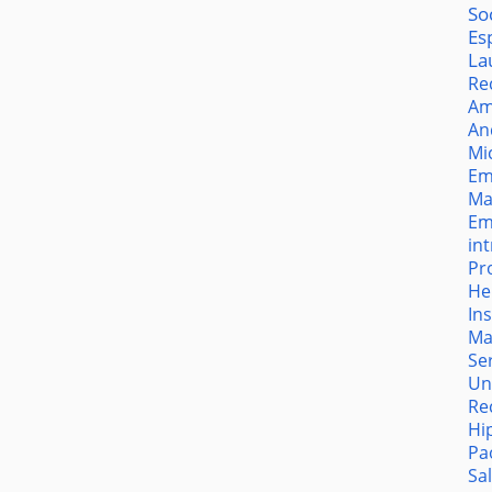
So
Es
La
Re
Am
An
Mi
Em
Ma
Em
in
Pr
He
In
Ma
Se
Un
Re
Hi
Pa
Sa