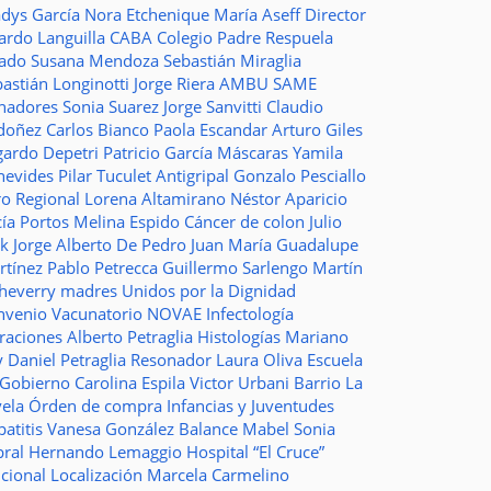
adys García
Nora Etchenique
María Aseff
Director
ardo Languilla
CABA
Colegio Padre Respuela
tado
Susana Mendoza
Sebastián Miraglia
astián Longinotti
Jorge Riera
AMBU
SAME
nadores
Sonia Suarez
Jorge Sanvitti
Claudio
doñez
Carlos Bianco
Paola Escandar
Arturo Giles
gardo Depetri
Patricio García
Máscaras
Yamila
nevides
Pilar Tuculet
Antigripal
Gonzalo Pesciallo
ro Regional
Lorena Altamirano
Néstor Aparicio
cía Portos
Melina Espido
Cáncer de colon
Julio
ak
Jorge Alberto De Pedro Juan
María Guadalupe
rtínez
Pablo Petrecca
Guillermo Sarlengo
Martín
cheverry
madres
Unidos por la Dignidad
nvenio
Vacunatorio
NOVAE
Infectología
traciones
Alberto Petraglia
Histologías
Mariano
y
Daniel Petraglia
Resonador
Laura Oliva
Escuela
 Gobierno
Carolina Espila
Victor Urbani
Barrio La
vela
Órden de compra
Infancias y Juventudes
atitis
Vanesa González
Balance
Mabel Sonia
bral
Hernando Lemaggio
Hospital “El Cruce”
ncional
Localización
Marcela Carmelino