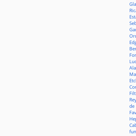
Gl
Ric
Es
Seb
Ga
Or
Ed
Be
Fo
Lu
Al
Ma
Et
Co
Fil
Re
de
Fa
Hep
Ca
fu