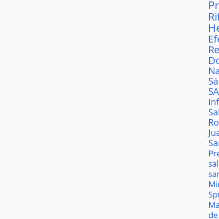
P
Ri
H
Ef
Re
D
Na
S
S
In
Sa
Ro
Ju
Sa
Pr
sa
sa
Mi
Sp
Ma
de