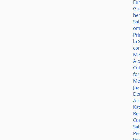
Fu
Go
he
Sa
o
Pr
la 
co
Me
Al
Cu
fo
Mo
Jav
De
Ai
Ka
Re
Cu
Sa
Pi
ho