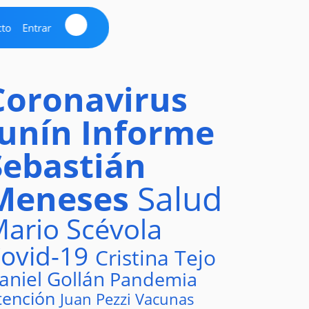
cto
Entrar
Coronavirus
Junín
Informe
Sebastián
Meneses
Salud
ario Scévola
ovid-19
Cristina Tejo
aniel Gollán
Pandemia
tención
Juan Pezzi
Vacunas