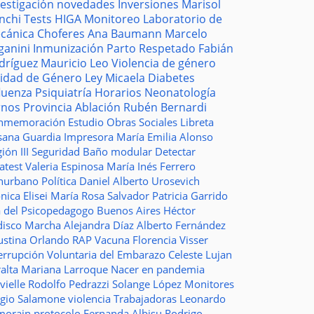
vestigación
novedades
Inversiones
Marisol
nchi
Tests
HIGA
Monitoreo
Laboratorio de
cánica
Choferes
Ana Baumann
Marcelo
ganini
Inmunización
Parto Respetado
Fabián
dríguez
Mauricio Leo
Violencia de género
idad de Género
Ley Micaela
Diabetes
fluenza
Psiquiatría
Horarios
Neonatología
rnos
Provincia
Ablación
Rubén Bernardi
nmemoración
Estudio
Obras Sociales
Libreta
sana Guardia
Impresora
María Emilia Alonso
ión III
Seguridad
Baño modular
Detectar
atest
Valeria Espinosa
María Inés Ferrero
nurbano
Política
Daniel Alberto Urosevich
ica Elisei
María Rosa Salvador
Patricia Garrido
a del Psicopedagogo
Buenos Aires
Héctor
disco
Marcha
Alejandra Díaz
Alberto Fernández
ustina Orlando
RAP
Vacuna
Florencia Visser
errupción Voluntaria del Embarazo
Celeste Lujan
ralta
Mariana Larroque
Nacer en pandemia
vielle
Rodolfo Pedrazzi
Solange López
Monitores
rgio Salamone
violencia
Trabajadoras
Leonardo
morain
protocolo
Fernanda Albisu
Rodrigo