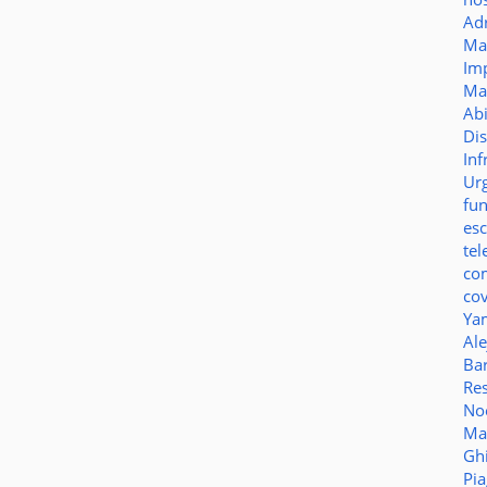
Ad
Ma
Im
Ma
Ab
Di
Inf
Ur
fu
es
te
co
co
Ya
Al
Bar
Re
No
Ma
Gh
Pi