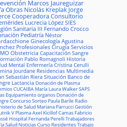
revención
Marcos Jaureguizar
fa
Obras
Nicolás Kreplak
Jorge
erce
Cooperadora
Consultorio
emérides
Lucrecia López
SIES
gión Sanitaria III
Fernando Crocco
onación
Pediatría
Néstor
rdacchione
Ginecología
Agustina
ánchez
Profesionales
Cirugía
Servicios
AMO
Obstetricia
Capacitación
Sangre
formación
Pablo Romagnoli
Historia
lud Mental
Enfermería
Cristina Cerulli
mina Jourdane
Residencias
Multimedia
an Sebastián Riera
Situación
Banco de
ngre
Lactancia
Donación de Plasma
emios
CUCAIBA
María Laura Walker
SAPS
las
Equipamiento
organos
Donación de
ngre
Concurso
Sorteo
Paula Barile
Radio
nisterio de Salud
Mariana Parrucci
Gestión
utnik V
Plasma
Axel Kicillof
Camas
Fabricio
ssé
Hospital
Fernanda Perelli
Trabajadores
 la Salud
Noticias
Curso
Residentes
Trabajo