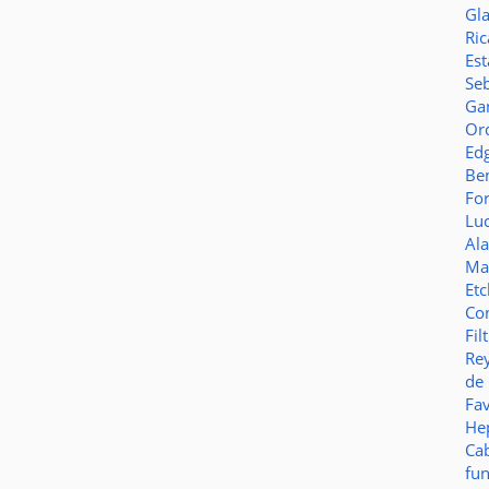
Gl
Ric
Es
Seb
Ga
Or
Ed
Be
Fo
Lu
Al
Ma
Et
Co
Fil
Re
de
Fa
Hep
Ca
fu