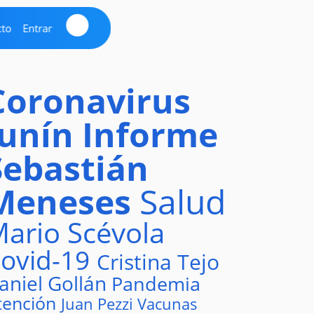
cto
Entrar
Coronavirus
Junín
Informe
Sebastián
Meneses
Salud
ario Scévola
ovid-19
Cristina Tejo
aniel Gollán
Pandemia
tención
Juan Pezzi
Vacunas