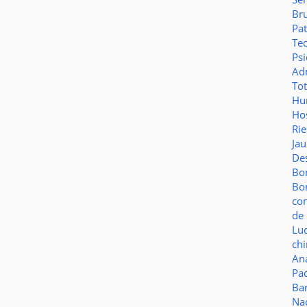
Br
Pat
Te
Psi
Adm
To
Hu
Hos
Ri
Ja
De
Bo
Bo
co
de 
Lu
ch
Aná
Pa
Ba
Na