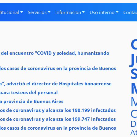
titucional
Servicios
Información
Uso interno
Conta
n del encuentro “COVID y soledad, humanizando
os casos de coronavirus en la provincia de Buenos
”, advirtió el director de Hospitales bonaerense
para testeos del personal
M
a provincia de Buenos Aires
C
os de coronavirus y alcanza los 190.199 infectados
os de coronavirus y alcanza los 199.747 infectados
D
os casos de coronavirus en la provincia de Buenos
A