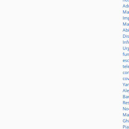
Ad
Ma
Im
Ma
Ab
Di
Inf
Ur
fu
es
te
co
co
Ya
Al
Bar
Re
No
Ma
Gh
Pi