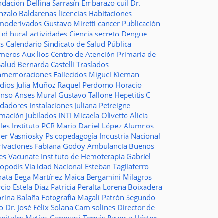
ndación
Delfina Sarrasín
Embarazo
cuil
Dr.
nzalo Baldarenas
licencias
Habitaciones
moderivados
Gustavo Miretti
cancer
Publicación
lud bucal
actividades
Ciencia
secreto
Dengue
ms
Calendario
Sindicato de Salud Pública
imeros Auxilios
Centro de Atención Primaria de
Salud
Bernarda Castelli
Traslados
nmemoraciones
Fallecidos
Miguel Kiernan
dios
Julia Muñoz
Raquel Perdomo
Horacio
onso
Anses
Mural
Gustavo Tallone
Hepetitis C
idadores
Instalaciones
Juliana Petreigne
rmación
Jubilados
INTI
Micaela Olivetto
Alicia
les
Instituto
PCR
Mario Daniel López
Alumnos
ier Vasniosky
Psicopedagogía
Industria Nacional
rivaciones
Fabiana Godoy
Ambulancia
Buenos
res Vacunate
Instituto de Hemoterapia
Gabriel
topodis
Vialidad Nacional
Esteban Tagliaferro
nata Bega Martínez
Maica Bergamini
Milagros
rcio
Estela Diaz
Patricia Peralta
Lorena Boixadera
brina Balaña
Fotografía
Magalí Patrón
Segundo
so
Dr. José Félix Solana
Camisolines
Director de
spitales
Matías Genovesi
Tomás Raverta
Héctor