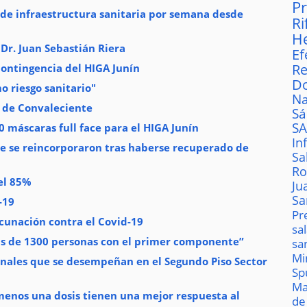
P
s de infraestructura sanitaria por semana desde
Ri
H
 Dr. Juan Sebastián Riera
Ef
Re
Contingencia del HIGA Junín
D
o riesgo sanitario"
Na
 de Convaleciente
S
S
0 máscaras full face para el HIGA Junín
In
ue se reincorporaron tras haberse recuperado de
Sa
Ro
el 85%
Ju
Sa
-19
Pr
cunación contra el Covid-19
sa
s de 1300 personas con el primer componente”
sa
Mi
ionales que se desempeñan en el Segundo Piso Sector
Sp
Ma
menos una dosis tienen una mejor respuesta al
de