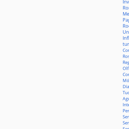
In
Ro
Me
Pa
Ro
Un
In
tu
Co
Ro
Reg
Olf
Co
Món
Dí
Tu
Ag
Int
Pe
Ser
Se
Se