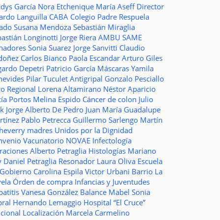
adys García
Nora Etchenique
María Aseff
Director
ardo Languilla
CABA
Colegio Padre Respuela
tado
Susana Mendoza
Sebastián Miraglia
astián Longinotti
Jorge Riera
AMBU
SAME
nadores
Sonia Suarez
Jorge Sanvitti
Claudio
doñez
Carlos Bianco
Paola Escandar
Arturo Giles
gardo Depetri
Patricio García
Máscaras
Yamila
nevides
Pilar Tuculet
Antigripal
Gonzalo Pesciallo
ro Regional
Lorena Altamirano
Néstor Aparicio
cía Portos
Melina Espido
Cáncer de colon
Julio
ak
Jorge Alberto De Pedro Juan
María Guadalupe
rtínez
Pablo Petrecca
Guillermo Sarlengo
Martín
cheverry
madres
Unidos por la Dignidad
nvenio
Vacunatorio
NOVAE
Infectología
traciones
Alberto Petraglia
Histologías
Mariano
y
Daniel Petraglia
Resonador
Laura Oliva
Escuela
 Gobierno
Carolina Espila
Victor Urbani
Barrio La
vela
Órden de compra
Infancias y Juventudes
atitis
Vanesa González
Balance
Mabel Sonia
bral
Hernando Lemaggio
Hospital “El Cruce”
ncional
Localización
Marcela Carmelino