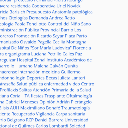
uvera
residencia
Cooperativa
Uriel Novick
ricia Barisich
Presupuesto
Anatomía patológica
chos
Citologías
Demanda
Andrea Ratto
cología
Paola Tonellotto
Control del Niño Sano
inistración Pública Provincial
Barrio Los
toreros
Promoción
Ricardo Sayar
Placa
Parto
manizado
Osvaldo Pagella
Cecilia Montagna
pital De Niños "Sor María Ludovica"
Florencia
era
organigrama
Luciana Petrillo
Calles
Paz
ureguizar
Hospital Zonal
Instituto Académico de
sarrollo Humano
Malena Galván
Qunita
naerense
Internación
medicina
Guillermo
ndonno
login
Deportes
Becas Julieta Lanteri
ntraseña
Salud pública
enfermedad
video
Centro
Profilaxis
Salitas
Atención Primaria de la Salud
ciana Coria
HTA
fiestas
Trasplante
Oftalmología
ina
Gabriel Meneses
Opinión
Adrián Pierángelo
lisis
AUH
Maximiliano Bonafé
Traumatología
ciente Recuperado
Vigilancia
Carpa sanitaria
rrio Belgrano
RCP
Daniel Barrera
Universidad
cional de Quilmes
Carlos Lombardi
Soledad