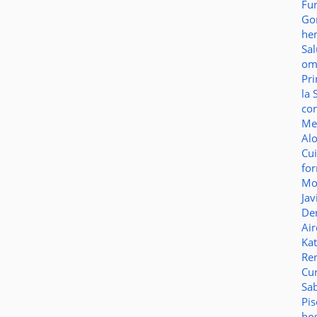
Fu
Go
he
Sa
o
Pr
la 
co
Me
Al
Cu
fo
Mo
Jav
De
Ai
Ka
Re
Cu
Sa
Pi
ho