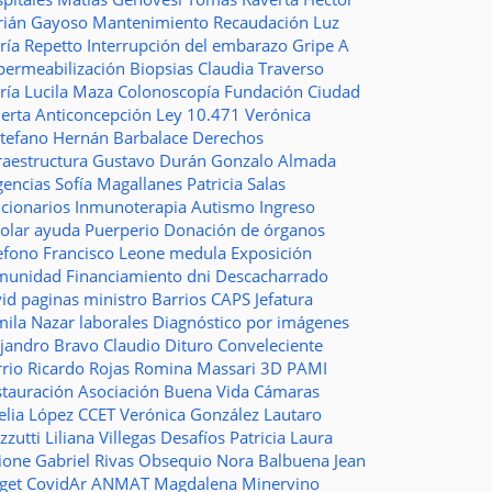
rián Gayoso
Mantenimiento
Recaudación
Luz
ría Repetto
Interrupción del embarazo
Gripe A
permeabilización
Biopsias
Claudia Traverso
ría Lucila Maza
Colonoscopía
Fundación Ciudad
ierta
Anticoncepción
Ley 10.471
Verónica
stefano
Hernán Barbalace
Derechos
raestructura
Gustavo Durán
Gonzalo Almada
gencias
Sofía Magallanes
Patricia Salas
ncionarios
Inmunoterapia
Autismo
Ingreso
colar
ayuda
Puerperio
Donación de órganos
lefono
Francisco Leone
medula
Exposición
munidad
Financiamiento
dni
Descacharrado
vid
paginas
ministro
Barrios
CAPS
Jefatura
mila Nazar
laborales
Diagnóstico por imágenes
ejandro Bravo
Claudio Dituro
Conveleciente
rio Ricardo Rojas
Romina Massari
3D
PAMI
stauración
Asociación Buena Vida
Cámaras
elia López
CCET
Verónica González
Lautaro
zzutti
Liliana Villegas
Desafíos
Patricia Laura
ione
Gabriel Rivas
Obsequio
Nora Balbuena
Jean
aget
CovidAr
ANMAT
Magdalena Minervino