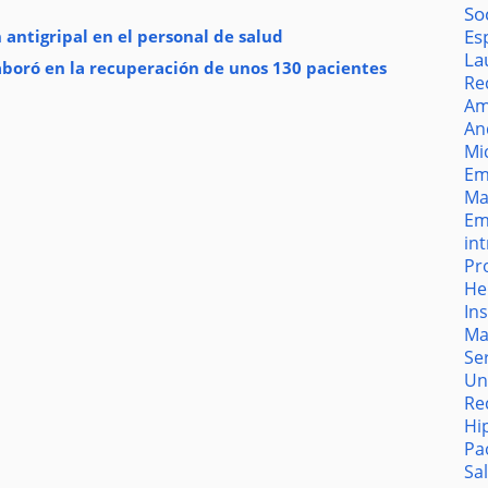
So
Es
antigripal en el personal de salud
La
laboró en la recuperación de unos 130 pacientes
Re
Am
An
Mi
Em
Ma
Em
in
Pr
He
In
Ma
Se
Un
Re
Hi
Pa
Sa