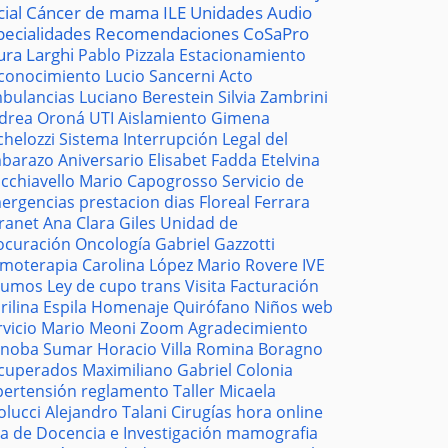
cial
Cáncer de mama
ILE
Unidades
Audio
pecialidades
Recomendaciones
CoSaPro
ura Larghi
Pablo Pizzala
Estacionamiento
conocimiento
Lucio Sancerni
Acto
bulancias
Luciano Berestein
Silvia Zambrini
drea Oroná
UTI
Aislamiento
Gimena
chelozzi
Sistema
Interrupción Legal del
barazo
Aniversario
Elisabet Fadda
Etelvina
cchiavello
Mario Capogrosso
Servicio de
ergencias
prestacion
dias
Floreal Ferrara
tranet
Ana Clara Giles
Unidad de
ocuración
Oncología
Gabriel Gazzotti
moterapia
Carolina López
Mario Rovere
IVE
sumos
Ley de cupo trans
Visita
Facturación
rilina Espila
Homenaje
Quirófano
Niños
web
rvicio
Mario Meoni
Zoom
Agradecimiento
noba
Sumar
Horacio Villa
Romina Boragno
cuperados
Maximiliano Gabriel
Colonia
pertensión
reglamento
Taller
Micaela
olucci
Alejandro Talani
Cirugías
hora
online
la de Docencia e Investigación
mamografia