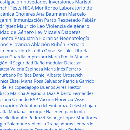
vestigación
novedades
Inversiones
Marisol
nchi
Tests
HIGA
Monitoreo
Laboratorio de
cánica
Choferes
Ana Baumann
Marcelo
ganini
Inmunización
Parto Respetado
Fabián
dríguez
Mauricio Leo
Violencia de género
idad de Género
Ley Micaela
Diabetes
fluenza
Psiquiatría
Horarios
Neonatología
rnos
Provincia
Ablación
Rubén Bernardi
nmemoración
Estudio
Obras Sociales
Libreta
sana Guardia
Impresora
María Emilia Alonso
ión III
Seguridad
Baño modular
Detectar
atest
Valeria Espinosa
María Inés Ferrero
nurbano
Política
Daniel Alberto Urosevich
ica Elisei
María Rosa Salvador
Patricia Garrido
a del Psicopedagogo
Buenos Aires
Héctor
disco
Marcha
Alejandra Díaz
Alberto Fernández
ustina Orlando
RAP
Vacuna
Florencia Visser
errupción Voluntaria del Embarazo
Celeste Lujan
ralta
Mariana Larroque
Nacer en pandemia
vielle
Rodolfo Pedrazzi
Solange López
Monitores
rgio Salamone
violencia
Trabajadoras
Leonardo
morain
protocolo
Fernanda Albisu
Rodrigo