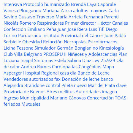
Intensiva
Protocolo humanizado
Brenda Laya Caporale
Vanesa Plouganou
Mariana Zarza
adultos mayores
Carla
Savino
Gustavo Traverso
María Arrieta
Fernanda Parenti
Nicolás Romero
Respiradores
Primer director
Héctor Canales
Confección
Emiliano Peña
Juan José Riera
Luis Tifi
Diego
Torino
Parquizado
Instituto Provincial del Cáncer
Juan Pablo
Serbielle
Obesidad
Refacción
Necropsias
Psicofármacos
Licina Tessone
Simulador
Germán Bongianino
Kinesiología
Club Villa Belgrano
PROSEPU II
Niñeces y Adolescencias
Plan
Luciana Inaipil
Síntomas
Estela Sabina Díaz
Ley 25.929
Ola
de calor
Andrea Rames
Cardiopatías Congénitas
Mapa
Asperger
Hospital Regional
casa
dia
Banco de Leche
Vendedores autorizados
fax
Donación de leche
banco
Alejandra Brandone
control
Pileta
nuevo
Mar del Plata
clave
Provincia de Buenos Aires
mellitus
Autoridades
imagen
Ingreso
Municipalidad
Mariano Cánovas
Concertación TOAS
feriados
Mutuales