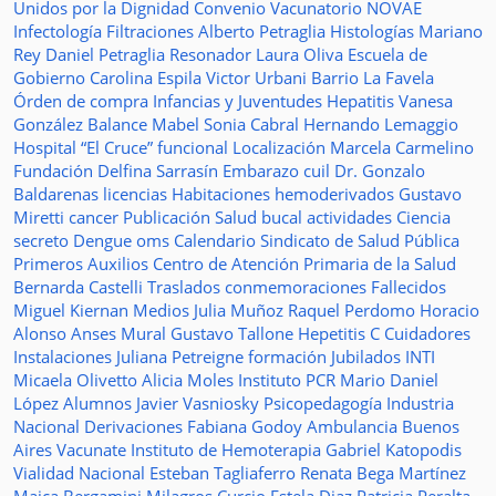
Unidos por la Dignidad
Convenio
Vacunatorio
NOVAE
Infectología
Filtraciones
Alberto Petraglia
Histologías
Mariano
Rey
Daniel Petraglia
Resonador
Laura Oliva
Escuela de
Gobierno
Carolina Espila
Victor Urbani
Barrio La Favela
Órden de compra
Infancias y Juventudes
Hepatitis
Vanesa
González
Balance
Mabel Sonia Cabral
Hernando Lemaggio
Hospital “El Cruce”
funcional
Localización
Marcela Carmelino
Fundación
Delfina Sarrasín
Embarazo
cuil
Dr. Gonzalo
Baldarenas
licencias
Habitaciones
hemoderivados
Gustavo
Miretti
cancer
Publicación
Salud bucal
actividades
Ciencia
secreto
Dengue
oms
Calendario
Sindicato de Salud Pública
Primeros Auxilios
Centro de Atención Primaria de la Salud
Bernarda Castelli
Traslados
conmemoraciones
Fallecidos
Miguel Kiernan
Medios
Julia Muñoz
Raquel Perdomo
Horacio
Alonso
Anses
Mural
Gustavo Tallone
Hepetitis C
Cuidadores
Instalaciones
Juliana Petreigne
formación
Jubilados
INTI
Micaela Olivetto
Alicia Moles
Instituto
PCR
Mario Daniel
López
Alumnos
Javier Vasniosky
Psicopedagogía
Industria
Nacional
Derivaciones
Fabiana Godoy
Ambulancia
Buenos
Aires Vacunate
Instituto de Hemoterapia
Gabriel Katopodis
Vialidad Nacional
Esteban Tagliaferro
Renata Bega Martínez