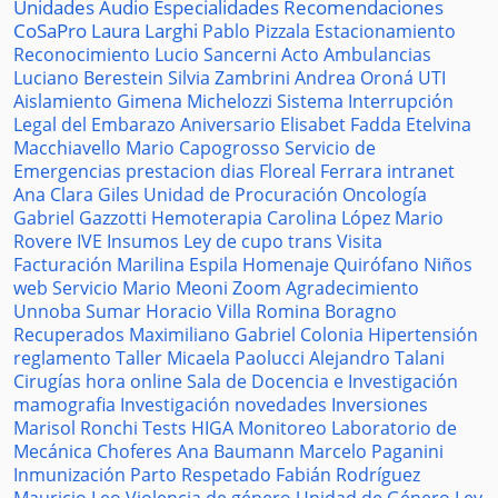
Unidades
Audio
Especialidades
Recomendaciones
CoSaPro
Laura Larghi
Pablo Pizzala
Estacionamiento
Reconocimiento
Lucio Sancerni
Acto
Ambulancias
Luciano Berestein
Silvia Zambrini
Andrea Oroná
UTI
Aislamiento
Gimena Michelozzi
Sistema
Interrupción
Legal del Embarazo
Aniversario
Elisabet Fadda
Etelvina
Macchiavello
Mario Capogrosso
Servicio de
Emergencias
prestacion
dias
Floreal Ferrara
intranet
Ana Clara Giles
Unidad de Procuración
Oncología
Gabriel Gazzotti
Hemoterapia
Carolina López
Mario
Rovere
IVE
Insumos
Ley de cupo trans
Visita
Facturación
Marilina Espila
Homenaje
Quirófano
Niños
web
Servicio
Mario Meoni
Zoom
Agradecimiento
Unnoba
Sumar
Horacio Villa
Romina Boragno
Recuperados
Maximiliano Gabriel
Colonia
Hipertensión
reglamento
Taller
Micaela Paolucci
Alejandro Talani
Cirugías
hora
online
Sala de Docencia e Investigación
mamografia
Investigación
novedades
Inversiones
Marisol Ronchi
Tests
HIGA
Monitoreo
Laboratorio de
Mecánica
Choferes
Ana Baumann
Marcelo Paganini
Inmunización
Parto Respetado
Fabián Rodríguez