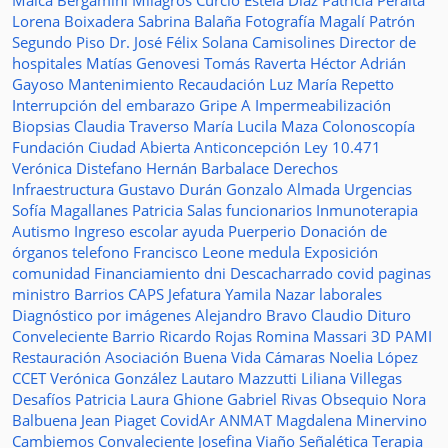
Maica Bergamini
Milagros Curcio
Estela Diaz
Patricia Peralta
Lorena Boixadera
Sabrina Balaña
Fotografía
Magalí Patrón
Segundo Piso
Dr. José Félix Solana
Camisolines
Director de
hospitales
Matías Genovesi
Tomás Raverta
Héctor Adrián
Gayoso
Mantenimiento
Recaudación
Luz María Repetto
Interrupción del embarazo
Gripe A
Impermeabilización
Biopsias
Claudia Traverso
María Lucila Maza
Colonoscopía
Fundación Ciudad Abierta
Anticoncepción
Ley 10.471
Verónica Distefano
Hernán Barbalace
Derechos
Infraestructura
Gustavo Durán
Gonzalo Almada
Urgencias
Sofía Magallanes
Patricia Salas
funcionarios
Inmunoterapia
Autismo
Ingreso escolar
ayuda
Puerperio
Donación de
órganos
telefono
Francisco Leone
medula
Exposición
comunidad
Financiamiento
dni
Descacharrado
covid
paginas
ministro
Barrios
CAPS
Jefatura
Yamila Nazar
laborales
Diagnóstico por imágenes
Alejandro Bravo
Claudio Dituro
Conveleciente
Barrio Ricardo Rojas
Romina Massari
3D
PAMI
Restauración
Asociación Buena Vida
Cámaras
Noelia López
CCET
Verónica González
Lautaro Mazzutti
Liliana Villegas
Desafíos
Patricia Laura Ghione
Gabriel Rivas
Obsequio
Nora
Balbuena
Jean Piaget
CovidAr
ANMAT
Magdalena Minervino
Cambiemos
Convaleciente
Josefina Viaño
Señalética
Terapia