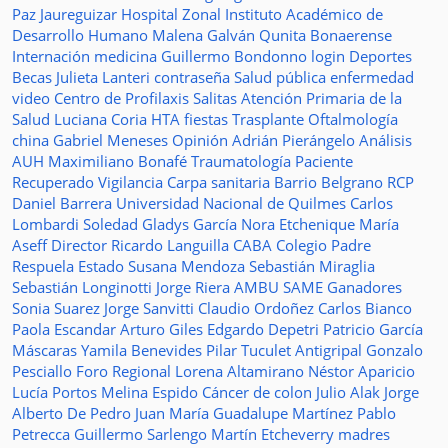
Paz Jaureguizar
Hospital Zonal
Instituto Académico de
Desarrollo Humano
Malena Galván
Qunita Bonaerense
Internación
medicina
Guillermo Bondonno
login
Deportes
Becas Julieta Lanteri
contraseña
Salud pública
enfermedad
video
Centro de Profilaxis
Salitas
Atención Primaria de la
Salud
Luciana Coria
HTA
fiestas
Trasplante
Oftalmología
china
Gabriel Meneses
Opinión
Adrián Pierángelo
Análisis
AUH
Maximiliano Bonafé
Traumatología
Paciente
Recuperado
Vigilancia
Carpa sanitaria
Barrio Belgrano
RCP
Daniel Barrera
Universidad Nacional de Quilmes
Carlos
Lombardi
Soledad
Gladys García
Nora Etchenique
María
Aseff
Director
Ricardo Languilla
CABA
Colegio Padre
Respuela
Estado
Susana Mendoza
Sebastián Miraglia
Sebastián Longinotti
Jorge Riera
AMBU
SAME
Ganadores
Sonia Suarez
Jorge Sanvitti
Claudio Ordoñez
Carlos Bianco
Paola Escandar
Arturo Giles
Edgardo Depetri
Patricio García
Máscaras
Yamila Benevides
Pilar Tuculet
Antigripal
Gonzalo
Pesciallo
Foro Regional
Lorena Altamirano
Néstor Aparicio
Lucía Portos
Melina Espido
Cáncer de colon
Julio Alak
Jorge
Alberto De Pedro Juan
María Guadalupe Martínez
Pablo
Petrecca
Guillermo Sarlengo
Martín Etcheverry
madres