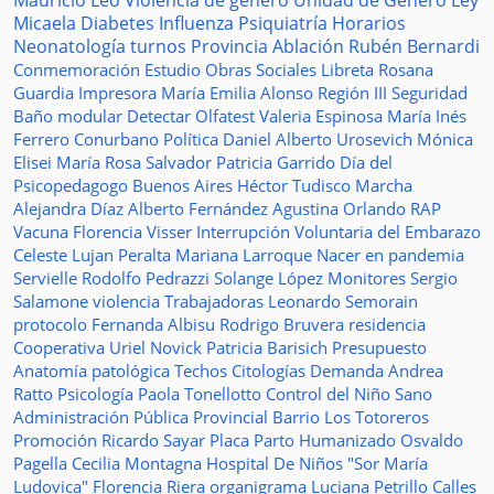
Mauricio Leo
Violencia de género
Unidad de Género
Ley
Micaela
Diabetes
Influenza
Psiquiatría
Horarios
Neonatología
turnos
Provincia
Ablación
Rubén Bernardi
Conmemoración
Estudio
Obras Sociales
Libreta
Rosana
Guardia
Impresora
María Emilia Alonso
Región III
Seguridad
Baño modular
Detectar
Olfatest
Valeria Espinosa
María Inés
Ferrero
Conurbano
Política
Daniel Alberto Urosevich
Mónica
Elisei
María Rosa Salvador
Patricia Garrido
Día del
Psicopedagogo
Buenos Aires
Héctor Tudisco
Marcha
Alejandra Díaz
Alberto Fernández
Agustina Orlando
RAP
Vacuna
Florencia Visser
Interrupción Voluntaria del Embarazo
Celeste Lujan Peralta
Mariana Larroque
Nacer en pandemia
Servielle
Rodolfo Pedrazzi
Solange López
Monitores
Sergio
Salamone
violencia
Trabajadoras
Leonardo Semorain
protocolo
Fernanda Albisu
Rodrigo Bruvera
residencia
Cooperativa
Uriel Novick
Patricia Barisich
Presupuesto
Anatomía patológica
Techos
Citologías
Demanda
Andrea
Ratto
Psicología
Paola Tonellotto
Control del Niño Sano
Administración Pública Provincial
Barrio Los Totoreros
Promoción
Ricardo Sayar
Placa
Parto Humanizado
Osvaldo
Pagella
Cecilia Montagna
Hospital De Niños "Sor María
Ludovica"
Florencia Riera
organigrama
Luciana Petrillo
Calles