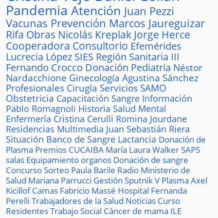
Pandemia
Atención
Juan Pezzi
Vacunas
Prevención
Marcos Jaureguizar
Rifa
Obras
Nicolás Kreplak
Jorge Herce
Cooperadora
Consultorio
Efemérides
Lucrecia López
SIES
Región Sanitaria III
Fernando Crocco
Donación
Pediatría
Néstor
Nardacchione
Ginecología
Agustina Sánchez
Profesionales
Cirugía
Servicios
SAMO
Obstetricia
Capacitación
Sangre
Información
Pablo Romagnoli
Historia
Salud Mental
Enfermería
Cristina Cerulli
Romina Jourdane
Residencias
Multimedia
Juan Sebastián Riera
Situación
Banco de Sangre
Lactancia
Donación de
Plasma
Premios
CUCAIBA
María Laura Walker
SAPS
salas
Equipamiento
organos
Donación de sangre
Concurso
Sorteo
Paula Barile
Radio
Ministerio de
Salud
Mariana Parrucci
Gestión
Sputnik V
Plasma
Axel
Kicillof
Camas
Fabricio Massé
Hospital
Fernanda
Perelli
Trabajadores de la Salud
Noticias
Curso
Residentes
Trabajo Social
Cáncer de mama
ILE