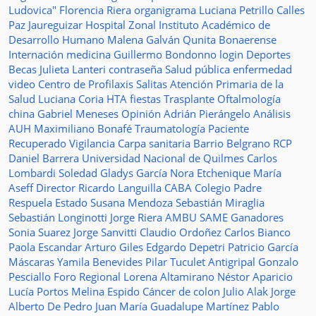
Ludovica"
Florencia Riera
organigrama
Luciana Petrillo
Calles
Paz Jaureguizar
Hospital Zonal
Instituto Académico de
Desarrollo Humano
Malena Galván
Qunita Bonaerense
Internación
medicina
Guillermo Bondonno
login
Deportes
Becas Julieta Lanteri
contraseña
Salud pública
enfermedad
video
Centro de Profilaxis
Salitas
Atención Primaria de la
Salud
Luciana Coria
HTA
fiestas
Trasplante
Oftalmología
china
Gabriel Meneses
Opinión
Adrián Pierángelo
Análisis
AUH
Maximiliano Bonafé
Traumatología
Paciente
Recuperado
Vigilancia
Carpa sanitaria
Barrio Belgrano
RCP
Daniel Barrera
Universidad Nacional de Quilmes
Carlos
Lombardi
Soledad
Gladys García
Nora Etchenique
María
Aseff
Director
Ricardo Languilla
CABA
Colegio Padre
Respuela
Estado
Susana Mendoza
Sebastián Miraglia
Sebastián Longinotti
Jorge Riera
AMBU
SAME
Ganadores
Sonia Suarez
Jorge Sanvitti
Claudio Ordoñez
Carlos Bianco
Paola Escandar
Arturo Giles
Edgardo Depetri
Patricio García
Máscaras
Yamila Benevides
Pilar Tuculet
Antigripal
Gonzalo
Pesciallo
Foro Regional
Lorena Altamirano
Néstor Aparicio
Lucía Portos
Melina Espido
Cáncer de colon
Julio Alak
Jorge
Alberto De Pedro Juan
María Guadalupe Martínez
Pablo