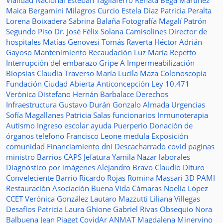
Vialidad Nacional
Esteban Tagliaferro
Renata Bega Martínez
Maica Bergamini
Milagros Curcio
Estela Diaz
Patricia Peralta
Lorena Boixadera
Sabrina Balaña
Fotografía
Magalí Patrón
Segundo Piso
Dr. José Félix Solana
Camisolines
Director de
hospitales
Matías Genovesi
Tomás Raverta
Héctor Adrián
Gayoso
Mantenimiento
Recaudación
Luz María Repetto
Interrupción del embarazo
Gripe A
Impermeabilización
Biopsias
Claudia Traverso
María Lucila Maza
Colonoscopía
Fundación Ciudad Abierta
Anticoncepción
Ley 10.471
Verónica Distefano
Hernán Barbalace
Derechos
Infraestructura
Gustavo Durán
Gonzalo Almada
Urgencias
Sofía Magallanes
Patricia Salas
funcionarios
Inmunoterapia
Autismo
Ingreso escolar
ayuda
Puerperio
Donación de
órganos
telefono
Francisco Leone
medula
Exposición
comunidad
Financiamiento
dni
Descacharrado
covid
paginas
ministro
Barrios
CAPS
Jefatura
Yamila Nazar
laborales
Diagnóstico por imágenes
Alejandro Bravo
Claudio Dituro
Conveleciente
Barrio Ricardo Rojas
Romina Massari
3D
PAMI
Restauración
Asociación Buena Vida
Cámaras
Noelia López
CCET
Verónica González
Lautaro Mazzutti
Liliana Villegas
Desafíos
Patricia Laura Ghione
Gabriel Rivas
Obsequio
Nora
Balbuena
Jean Piaget
CovidAr
ANMAT
Magdalena Minervino