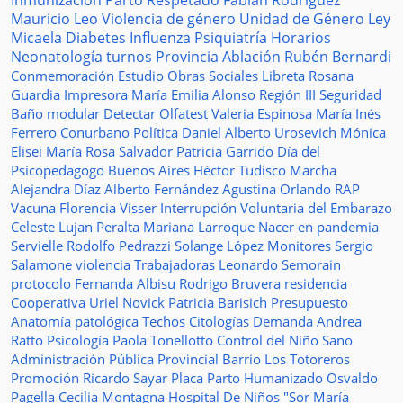
Inmunización
Parto Respetado
Fabián Rodríguez
Mauricio Leo
Violencia de género
Unidad de Género
Ley
Micaela
Diabetes
Influenza
Psiquiatría
Horarios
Neonatología
turnos
Provincia
Ablación
Rubén Bernardi
Conmemoración
Estudio
Obras Sociales
Libreta
Rosana
Guardia
Impresora
María Emilia Alonso
Región III
Seguridad
Baño modular
Detectar
Olfatest
Valeria Espinosa
María Inés
Ferrero
Conurbano
Política
Daniel Alberto Urosevich
Mónica
Elisei
María Rosa Salvador
Patricia Garrido
Día del
Psicopedagogo
Buenos Aires
Héctor Tudisco
Marcha
Alejandra Díaz
Alberto Fernández
Agustina Orlando
RAP
Vacuna
Florencia Visser
Interrupción Voluntaria del Embarazo
Celeste Lujan Peralta
Mariana Larroque
Nacer en pandemia
Servielle
Rodolfo Pedrazzi
Solange López
Monitores
Sergio
Salamone
violencia
Trabajadoras
Leonardo Semorain
protocolo
Fernanda Albisu
Rodrigo Bruvera
residencia
Cooperativa
Uriel Novick
Patricia Barisich
Presupuesto
Anatomía patológica
Techos
Citologías
Demanda
Andrea
Ratto
Psicología
Paola Tonellotto
Control del Niño Sano
Administración Pública Provincial
Barrio Los Totoreros
Promoción
Ricardo Sayar
Placa
Parto Humanizado
Osvaldo
Pagella
Cecilia Montagna
Hospital De Niños "Sor María