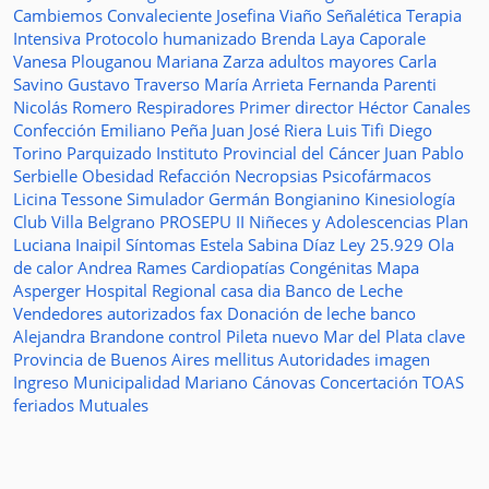
Cambiemos
Convaleciente
Josefina Viaño
Señalética
Terapia
Intensiva
Protocolo humanizado
Brenda Laya Caporale
Vanesa Plouganou
Mariana Zarza
adultos mayores
Carla
Savino
Gustavo Traverso
María Arrieta
Fernanda Parenti
Nicolás Romero
Respiradores
Primer director
Héctor Canales
Confección
Emiliano Peña
Juan José Riera
Luis Tifi
Diego
Torino
Parquizado
Instituto Provincial del Cáncer
Juan Pablo
Serbielle
Obesidad
Refacción
Necropsias
Psicofármacos
Licina Tessone
Simulador
Germán Bongianino
Kinesiología
Club Villa Belgrano
PROSEPU II
Niñeces y Adolescencias
Plan
Luciana Inaipil
Síntomas
Estela Sabina Díaz
Ley 25.929
Ola
de calor
Andrea Rames
Cardiopatías Congénitas
Mapa
Asperger
Hospital Regional
casa
dia
Banco de Leche
Vendedores autorizados
fax
Donación de leche
banco
Alejandra Brandone
control
Pileta
nuevo
Mar del Plata
clave
Provincia de Buenos Aires
mellitus
Autoridades
imagen
Ingreso
Municipalidad
Mariano Cánovas
Concertación TOAS
feriados
Mutuales