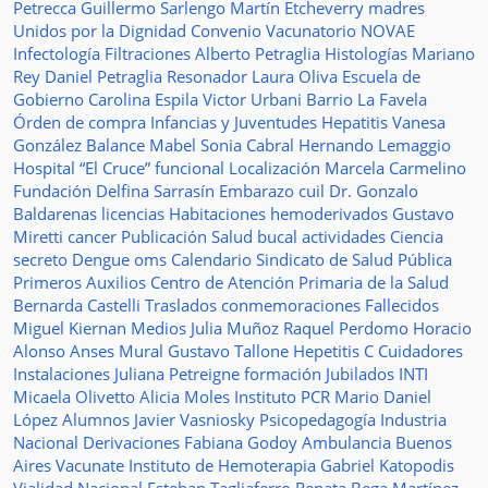
Petrecca
Guillermo Sarlengo
Martín Etcheverry
madres
Unidos por la Dignidad
Convenio
Vacunatorio
NOVAE
Infectología
Filtraciones
Alberto Petraglia
Histologías
Mariano
Rey
Daniel Petraglia
Resonador
Laura Oliva
Escuela de
Gobierno
Carolina Espila
Victor Urbani
Barrio La Favela
Órden de compra
Infancias y Juventudes
Hepatitis
Vanesa
González
Balance
Mabel Sonia Cabral
Hernando Lemaggio
Hospital “El Cruce”
funcional
Localización
Marcela Carmelino
Fundación
Delfina Sarrasín
Embarazo
cuil
Dr. Gonzalo
Baldarenas
licencias
Habitaciones
hemoderivados
Gustavo
Miretti
cancer
Publicación
Salud bucal
actividades
Ciencia
secreto
Dengue
oms
Calendario
Sindicato de Salud Pública
Primeros Auxilios
Centro de Atención Primaria de la Salud
Bernarda Castelli
Traslados
conmemoraciones
Fallecidos
Miguel Kiernan
Medios
Julia Muñoz
Raquel Perdomo
Horacio
Alonso
Anses
Mural
Gustavo Tallone
Hepetitis C
Cuidadores
Instalaciones
Juliana Petreigne
formación
Jubilados
INTI
Micaela Olivetto
Alicia Moles
Instituto
PCR
Mario Daniel
López
Alumnos
Javier Vasniosky
Psicopedagogía
Industria
Nacional
Derivaciones
Fabiana Godoy
Ambulancia
Buenos
Aires Vacunate
Instituto de Hemoterapia
Gabriel Katopodis