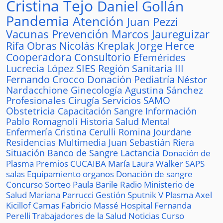
Cristina Tejo
Daniel Gollán
Pandemia
Atención
Juan Pezzi
Vacunas
Prevención
Marcos Jaureguizar
Rifa
Obras
Nicolás Kreplak
Jorge Herce
Cooperadora
Consultorio
Efemérides
Lucrecia López
SIES
Región Sanitaria III
Fernando Crocco
Donación
Pediatría
Néstor
Nardacchione
Ginecología
Agustina Sánchez
Profesionales
Cirugía
Servicios
SAMO
Obstetricia
Capacitación
Sangre
Información
Pablo Romagnoli
Historia
Salud Mental
Enfermería
Cristina Cerulli
Romina Jourdane
Residencias
Multimedia
Juan Sebastián Riera
Situación
Banco de Sangre
Lactancia
Donación de
Plasma
Premios
CUCAIBA
María Laura Walker
SAPS
salas
Equipamiento
organos
Donación de sangre
Concurso
Sorteo
Paula Barile
Radio
Ministerio de
Salud
Mariana Parrucci
Gestión
Sputnik V
Plasma
Axel
Kicillof
Camas
Fabricio Massé
Hospital
Fernanda
Perelli
Trabajadores de la Salud
Noticias
Curso