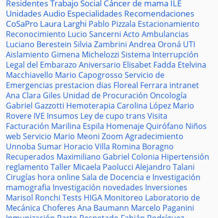
Residentes
Trabajo Social
Cáncer de mama
ILE
Unidades
Audio
Especialidades
Recomendaciones
CoSaPro
Laura Larghi
Pablo Pizzala
Estacionamiento
Reconocimiento
Lucio Sancerni
Acto
Ambulancias
Luciano Berestein
Silvia Zambrini
Andrea Oroná
UTI
Aislamiento
Gimena Michelozzi
Sistema
Interrupción
Legal del Embarazo
Aniversario
Elisabet Fadda
Etelvina
Macchiavello
Mario Capogrosso
Servicio de
Emergencias
prestacion
dias
Floreal Ferrara
intranet
Ana Clara Giles
Unidad de Procuración
Oncología
Gabriel Gazzotti
Hemoterapia
Carolina López
Mario
Rovere
IVE
Insumos
Ley de cupo trans
Visita
Facturación
Marilina Espila
Homenaje
Quirófano
Niños
web
Servicio
Mario Meoni
Zoom
Agradecimiento
Unnoba
Sumar
Horacio Villa
Romina Boragno
Recuperados
Maximiliano Gabriel
Colonia
Hipertensión
reglamento
Taller
Micaela Paolucci
Alejandro Talani
Cirugías
hora
online
Sala de Docencia e Investigación
mamografia
Investigación
novedades
Inversiones
Marisol Ronchi
Tests
HIGA
Monitoreo
Laboratorio de
Mecánica
Choferes
Ana Baumann
Marcelo Paganini