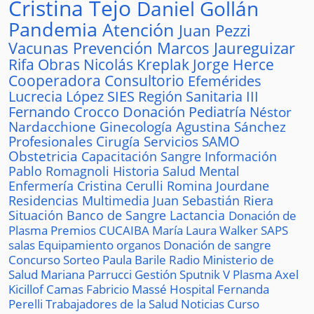
Cristina Tejo
Daniel Gollán
Pandemia
Atención
Juan Pezzi
Vacunas
Prevención
Marcos Jaureguizar
Rifa
Obras
Nicolás Kreplak
Jorge Herce
Cooperadora
Consultorio
Efemérides
Lucrecia López
SIES
Región Sanitaria III
Fernando Crocco
Donación
Pediatría
Néstor
Nardacchione
Ginecología
Agustina Sánchez
Profesionales
Cirugía
Servicios
SAMO
Obstetricia
Capacitación
Sangre
Información
Pablo Romagnoli
Historia
Salud Mental
Enfermería
Cristina Cerulli
Romina Jourdane
Residencias
Multimedia
Juan Sebastián Riera
Situación
Banco de Sangre
Lactancia
Donación de
Plasma
Premios
CUCAIBA
María Laura Walker
SAPS
salas
Equipamiento
organos
Donación de sangre
Concurso
Sorteo
Paula Barile
Radio
Ministerio de
Salud
Mariana Parrucci
Gestión
Sputnik V
Plasma
Axel
Kicillof
Camas
Fabricio Massé
Hospital
Fernanda
Perelli
Trabajadores de la Salud
Noticias
Curso