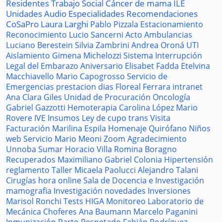
Residentes
Trabajo Social
Cáncer de mama
ILE
Unidades
Audio
Especialidades
Recomendaciones
CoSaPro
Laura Larghi
Pablo Pizzala
Estacionamiento
Reconocimiento
Lucio Sancerni
Acto
Ambulancias
Luciano Berestein
Silvia Zambrini
Andrea Oroná
UTI
Aislamiento
Gimena Michelozzi
Sistema
Interrupción
Legal del Embarazo
Aniversario
Elisabet Fadda
Etelvina
Macchiavello
Mario Capogrosso
Servicio de
Emergencias
prestacion
dias
Floreal Ferrara
intranet
Ana Clara Giles
Unidad de Procuración
Oncología
Gabriel Gazzotti
Hemoterapia
Carolina López
Mario
Rovere
IVE
Insumos
Ley de cupo trans
Visita
Facturación
Marilina Espila
Homenaje
Quirófano
Niños
web
Servicio
Mario Meoni
Zoom
Agradecimiento
Unnoba
Sumar
Horacio Villa
Romina Boragno
Recuperados
Maximiliano Gabriel
Colonia
Hipertensión
reglamento
Taller
Micaela Paolucci
Alejandro Talani
Cirugías
hora
online
Sala de Docencia e Investigación
mamografia
Investigación
novedades
Inversiones
Marisol Ronchi
Tests
HIGA
Monitoreo
Laboratorio de
Mecánica
Choferes
Ana Baumann
Marcelo Paganini