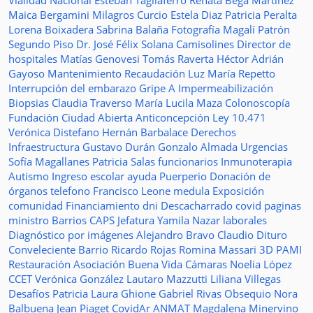
Vialidad Nacional
Esteban Tagliaferro
Renata Bega Martínez
Maica Bergamini
Milagros Curcio
Estela Diaz
Patricia Peralta
Lorena Boixadera
Sabrina Balaña
Fotografía
Magalí Patrón
Segundo Piso
Dr. José Félix Solana
Camisolines
Director de
hospitales
Matías Genovesi
Tomás Raverta
Héctor Adrián
Gayoso
Mantenimiento
Recaudación
Luz María Repetto
Interrupción del embarazo
Gripe A
Impermeabilización
Biopsias
Claudia Traverso
María Lucila Maza
Colonoscopía
Fundación Ciudad Abierta
Anticoncepción
Ley 10.471
Verónica Distefano
Hernán Barbalace
Derechos
Infraestructura
Gustavo Durán
Gonzalo Almada
Urgencias
Sofía Magallanes
Patricia Salas
funcionarios
Inmunoterapia
Autismo
Ingreso escolar
ayuda
Puerperio
Donación de
órganos
telefono
Francisco Leone
medula
Exposición
comunidad
Financiamiento
dni
Descacharrado
covid
paginas
ministro
Barrios
CAPS
Jefatura
Yamila Nazar
laborales
Diagnóstico por imágenes
Alejandro Bravo
Claudio Dituro
Conveleciente
Barrio Ricardo Rojas
Romina Massari
3D
PAMI
Restauración
Asociación Buena Vida
Cámaras
Noelia López
CCET
Verónica González
Lautaro Mazzutti
Liliana Villegas
Desafíos
Patricia Laura Ghione
Gabriel Rivas
Obsequio
Nora
Balbuena
Jean Piaget
CovidAr
ANMAT
Magdalena Minervino