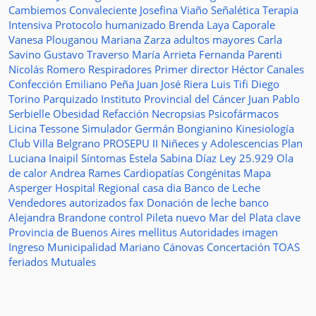
Cambiemos
Convaleciente
Josefina Viaño
Señalética
Terapia
Intensiva
Protocolo humanizado
Brenda Laya Caporale
Vanesa Plouganou
Mariana Zarza
adultos mayores
Carla
Savino
Gustavo Traverso
María Arrieta
Fernanda Parenti
Nicolás Romero
Respiradores
Primer director
Héctor Canales
Confección
Emiliano Peña
Juan José Riera
Luis Tifi
Diego
Torino
Parquizado
Instituto Provincial del Cáncer
Juan Pablo
Serbielle
Obesidad
Refacción
Necropsias
Psicofármacos
Licina Tessone
Simulador
Germán Bongianino
Kinesiología
Club Villa Belgrano
PROSEPU II
Niñeces y Adolescencias
Plan
Luciana Inaipil
Síntomas
Estela Sabina Díaz
Ley 25.929
Ola
de calor
Andrea Rames
Cardiopatías Congénitas
Mapa
Asperger
Hospital Regional
casa
dia
Banco de Leche
Vendedores autorizados
fax
Donación de leche
banco
Alejandra Brandone
control
Pileta
nuevo
Mar del Plata
clave
Provincia de Buenos Aires
mellitus
Autoridades
imagen
Ingreso
Municipalidad
Mariano Cánovas
Concertación TOAS
feriados
Mutuales