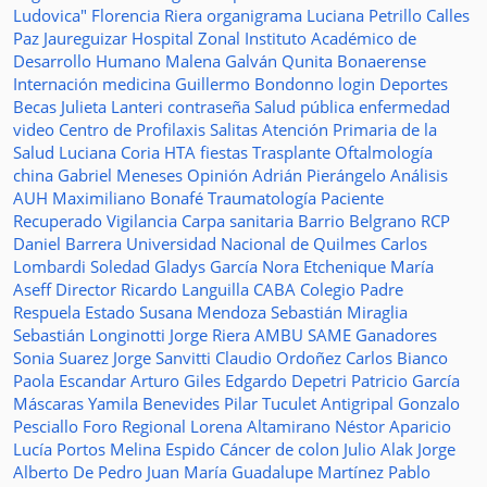
Ludovica"
Florencia Riera
organigrama
Luciana Petrillo
Calles
Paz Jaureguizar
Hospital Zonal
Instituto Académico de
Desarrollo Humano
Malena Galván
Qunita Bonaerense
Internación
medicina
Guillermo Bondonno
login
Deportes
Becas Julieta Lanteri
contraseña
Salud pública
enfermedad
video
Centro de Profilaxis
Salitas
Atención Primaria de la
Salud
Luciana Coria
HTA
fiestas
Trasplante
Oftalmología
china
Gabriel Meneses
Opinión
Adrián Pierángelo
Análisis
AUH
Maximiliano Bonafé
Traumatología
Paciente
Recuperado
Vigilancia
Carpa sanitaria
Barrio Belgrano
RCP
Daniel Barrera
Universidad Nacional de Quilmes
Carlos
Lombardi
Soledad
Gladys García
Nora Etchenique
María
Aseff
Director
Ricardo Languilla
CABA
Colegio Padre
Respuela
Estado
Susana Mendoza
Sebastián Miraglia
Sebastián Longinotti
Jorge Riera
AMBU
SAME
Ganadores
Sonia Suarez
Jorge Sanvitti
Claudio Ordoñez
Carlos Bianco
Paola Escandar
Arturo Giles
Edgardo Depetri
Patricio García
Máscaras
Yamila Benevides
Pilar Tuculet
Antigripal
Gonzalo
Pesciallo
Foro Regional
Lorena Altamirano
Néstor Aparicio
Lucía Portos
Melina Espido
Cáncer de colon
Julio Alak
Jorge
Alberto De Pedro Juan
María Guadalupe Martínez
Pablo