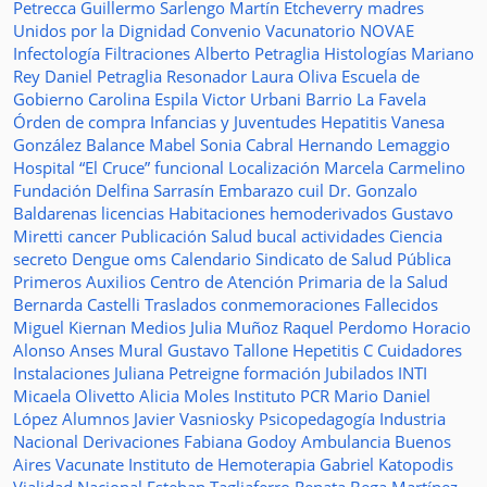
Petrecca
Guillermo Sarlengo
Martín Etcheverry
madres
Unidos por la Dignidad
Convenio
Vacunatorio
NOVAE
Infectología
Filtraciones
Alberto Petraglia
Histologías
Mariano
Rey
Daniel Petraglia
Resonador
Laura Oliva
Escuela de
Gobierno
Carolina Espila
Victor Urbani
Barrio La Favela
Órden de compra
Infancias y Juventudes
Hepatitis
Vanesa
González
Balance
Mabel Sonia Cabral
Hernando Lemaggio
Hospital “El Cruce”
funcional
Localización
Marcela Carmelino
Fundación
Delfina Sarrasín
Embarazo
cuil
Dr. Gonzalo
Baldarenas
licencias
Habitaciones
hemoderivados
Gustavo
Miretti
cancer
Publicación
Salud bucal
actividades
Ciencia
secreto
Dengue
oms
Calendario
Sindicato de Salud Pública
Primeros Auxilios
Centro de Atención Primaria de la Salud
Bernarda Castelli
Traslados
conmemoraciones
Fallecidos
Miguel Kiernan
Medios
Julia Muñoz
Raquel Perdomo
Horacio
Alonso
Anses
Mural
Gustavo Tallone
Hepetitis C
Cuidadores
Instalaciones
Juliana Petreigne
formación
Jubilados
INTI
Micaela Olivetto
Alicia Moles
Instituto
PCR
Mario Daniel
López
Alumnos
Javier Vasniosky
Psicopedagogía
Industria
Nacional
Derivaciones
Fabiana Godoy
Ambulancia
Buenos
Aires Vacunate
Instituto de Hemoterapia
Gabriel Katopodis