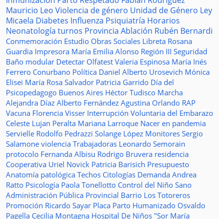
Inmunización
Parto Respetado
Fabián Rodríguez
Mauricio Leo
Violencia de género
Unidad de Género
Ley
Micaela
Diabetes
Influenza
Psiquiatría
Horarios
Neonatología
turnos
Provincia
Ablación
Rubén Bernardi
Conmemoración
Estudio
Obras Sociales
Libreta
Rosana
Guardia
Impresora
María Emilia Alonso
Región III
Seguridad
Baño modular
Detectar
Olfatest
Valeria Espinosa
María Inés
Ferrero
Conurbano
Política
Daniel Alberto Urosevich
Mónica
Elisei
María Rosa Salvador
Patricia Garrido
Día del
Psicopedagogo
Buenos Aires
Héctor Tudisco
Marcha
Alejandra Díaz
Alberto Fernández
Agustina Orlando
RAP
Vacuna
Florencia Visser
Interrupción Voluntaria del Embarazo
Celeste Lujan Peralta
Mariana Larroque
Nacer en pandemia
Servielle
Rodolfo Pedrazzi
Solange López
Monitores
Sergio
Salamone
violencia
Trabajadoras
Leonardo Semorain
protocolo
Fernanda Albisu
Rodrigo Bruvera
residencia
Cooperativa
Uriel Novick
Patricia Barisich
Presupuesto
Anatomía patológica
Techos
Citologías
Demanda
Andrea
Ratto
Psicología
Paola Tonellotto
Control del Niño Sano
Administración Pública Provincial
Barrio Los Totoreros
Promoción
Ricardo Sayar
Placa
Parto Humanizado
Osvaldo
Pagella
Cecilia Montagna
Hospital De Niños "Sor María