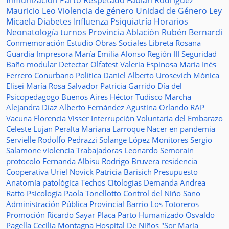
Inmunización
Parto Respetado
Fabián Rodríguez
Mauricio Leo
Violencia de género
Unidad de Género
Ley
Micaela
Diabetes
Influenza
Psiquiatría
Horarios
Neonatología
turnos
Provincia
Ablación
Rubén Bernardi
Conmemoración
Estudio
Obras Sociales
Libreta
Rosana
Guardia
Impresora
María Emilia Alonso
Región III
Seguridad
Baño modular
Detectar
Olfatest
Valeria Espinosa
María Inés
Ferrero
Conurbano
Política
Daniel Alberto Urosevich
Mónica
Elisei
María Rosa Salvador
Patricia Garrido
Día del
Psicopedagogo
Buenos Aires
Héctor Tudisco
Marcha
Alejandra Díaz
Alberto Fernández
Agustina Orlando
RAP
Vacuna
Florencia Visser
Interrupción Voluntaria del Embarazo
Celeste Lujan Peralta
Mariana Larroque
Nacer en pandemia
Servielle
Rodolfo Pedrazzi
Solange López
Monitores
Sergio
Salamone
violencia
Trabajadoras
Leonardo Semorain
protocolo
Fernanda Albisu
Rodrigo Bruvera
residencia
Cooperativa
Uriel Novick
Patricia Barisich
Presupuesto
Anatomía patológica
Techos
Citologías
Demanda
Andrea
Ratto
Psicología
Paola Tonellotto
Control del Niño Sano
Administración Pública Provincial
Barrio Los Totoreros
Promoción
Ricardo Sayar
Placa
Parto Humanizado
Osvaldo
Pagella
Cecilia Montagna
Hospital De Niños "Sor María