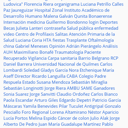
Ludovica"
Florencia Riera
organigrama
Luciana Petrillo
Calles
Paz Jaureguizar
Hospital Zonal
Instituto Académico de
Desarrollo Humano
Malena Galván
Qunita Bonaerense
Internación
medicina
Guillermo Bondonno
login
Deportes
Becas Julieta Lanteri
contraseña
Salud pública
enfermedad
video
Centro de Profilaxis
Salitas
Atención Primaria de la
Salud
Luciana Coria
HTA
fiestas
Trasplante
Oftalmología
china
Gabriel Meneses
Opinión
Adrián Pierángelo
Análisis
AUH
Maximiliano Bonafé
Traumatología
Paciente
Recuperado
Vigilancia
Carpa sanitaria
Barrio Belgrano
RCP
Daniel Barrera
Universidad Nacional de Quilmes
Carlos
Lombardi
Soledad
Gladys García
Nora Etchenique
María
Aseff
Director
Ricardo Languilla
CABA
Colegio Padre
Respuela
Estado
Susana Mendoza
Sebastián Miraglia
Sebastián Longinotti
Jorge Riera
AMBU
SAME
Ganadores
Sonia Suarez
Jorge Sanvitti
Claudio Ordoñez
Carlos Bianco
Paola Escandar
Arturo Giles
Edgardo Depetri
Patricio García
Máscaras
Yamila Benevides
Pilar Tuculet
Antigripal
Gonzalo
Pesciallo
Foro Regional
Lorena Altamirano
Néstor Aparicio
Lucía Portos
Melina Espido
Cáncer de colon
Julio Alak
Jorge
Alberto De Pedro Juan
María Guadalupe Martínez
Pablo