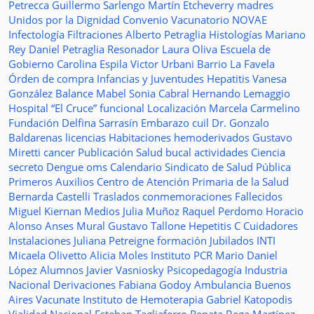
Petrecca
Guillermo Sarlengo
Martín Etcheverry
madres
Unidos por la Dignidad
Convenio
Vacunatorio
NOVAE
Infectología
Filtraciones
Alberto Petraglia
Histologías
Mariano
Rey
Daniel Petraglia
Resonador
Laura Oliva
Escuela de
Gobierno
Carolina Espila
Victor Urbani
Barrio La Favela
Órden de compra
Infancias y Juventudes
Hepatitis
Vanesa
González
Balance
Mabel Sonia Cabral
Hernando Lemaggio
Hospital “El Cruce”
funcional
Localización
Marcela Carmelino
Fundación
Delfina Sarrasín
Embarazo
cuil
Dr. Gonzalo
Baldarenas
licencias
Habitaciones
hemoderivados
Gustavo
Miretti
cancer
Publicación
Salud bucal
actividades
Ciencia
secreto
Dengue
oms
Calendario
Sindicato de Salud Pública
Primeros Auxilios
Centro de Atención Primaria de la Salud
Bernarda Castelli
Traslados
conmemoraciones
Fallecidos
Miguel Kiernan
Medios
Julia Muñoz
Raquel Perdomo
Horacio
Alonso
Anses
Mural
Gustavo Tallone
Hepetitis C
Cuidadores
Instalaciones
Juliana Petreigne
formación
Jubilados
INTI
Micaela Olivetto
Alicia Moles
Instituto
PCR
Mario Daniel
López
Alumnos
Javier Vasniosky
Psicopedagogía
Industria
Nacional
Derivaciones
Fabiana Godoy
Ambulancia
Buenos
Aires Vacunate
Instituto de Hemoterapia
Gabriel Katopodis