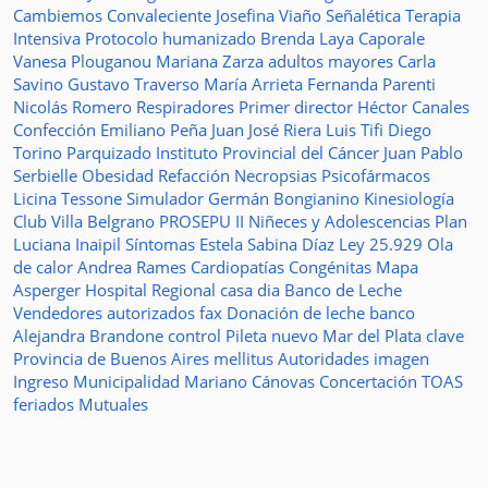
Cambiemos
Convaleciente
Josefina Viaño
Señalética
Terapia
Intensiva
Protocolo humanizado
Brenda Laya Caporale
Vanesa Plouganou
Mariana Zarza
adultos mayores
Carla
Savino
Gustavo Traverso
María Arrieta
Fernanda Parenti
Nicolás Romero
Respiradores
Primer director
Héctor Canales
Confección
Emiliano Peña
Juan José Riera
Luis Tifi
Diego
Torino
Parquizado
Instituto Provincial del Cáncer
Juan Pablo
Serbielle
Obesidad
Refacción
Necropsias
Psicofármacos
Licina Tessone
Simulador
Germán Bongianino
Kinesiología
Club Villa Belgrano
PROSEPU II
Niñeces y Adolescencias
Plan
Luciana Inaipil
Síntomas
Estela Sabina Díaz
Ley 25.929
Ola
de calor
Andrea Rames
Cardiopatías Congénitas
Mapa
Asperger
Hospital Regional
casa
dia
Banco de Leche
Vendedores autorizados
fax
Donación de leche
banco
Alejandra Brandone
control
Pileta
nuevo
Mar del Plata
clave
Provincia de Buenos Aires
mellitus
Autoridades
imagen
Ingreso
Municipalidad
Mariano Cánovas
Concertación TOAS
feriados
Mutuales