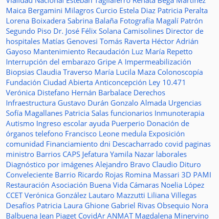
Vialidad Nacional
Esteban Tagliaferro
Renata Bega Martínez
Maica Bergamini
Milagros Curcio
Estela Diaz
Patricia Peralta
Lorena Boixadera
Sabrina Balaña
Fotografía
Magalí Patrón
Segundo Piso
Dr. José Félix Solana
Camisolines
Director de
hospitales
Matías Genovesi
Tomás Raverta
Héctor Adrián
Gayoso
Mantenimiento
Recaudación
Luz María Repetto
Interrupción del embarazo
Gripe A
Impermeabilización
Biopsias
Claudia Traverso
María Lucila Maza
Colonoscopía
Fundación Ciudad Abierta
Anticoncepción
Ley 10.471
Verónica Distefano
Hernán Barbalace
Derechos
Infraestructura
Gustavo Durán
Gonzalo Almada
Urgencias
Sofía Magallanes
Patricia Salas
funcionarios
Inmunoterapia
Autismo
Ingreso escolar
ayuda
Puerperio
Donación de
órganos
telefono
Francisco Leone
medula
Exposición
comunidad
Financiamiento
dni
Descacharrado
covid
paginas
ministro
Barrios
CAPS
Jefatura
Yamila Nazar
laborales
Diagnóstico por imágenes
Alejandro Bravo
Claudio Dituro
Conveleciente
Barrio Ricardo Rojas
Romina Massari
3D
PAMI
Restauración
Asociación Buena Vida
Cámaras
Noelia López
CCET
Verónica González
Lautaro Mazzutti
Liliana Villegas
Desafíos
Patricia Laura Ghione
Gabriel Rivas
Obsequio
Nora
Balbuena
Jean Piaget
CovidAr
ANMAT
Magdalena Minervino