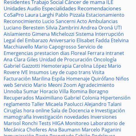
Residentes
Trabajo Social
Cáncer de mama
ILE
Unidades
Audio
Especialidades
Recomendaciones
CoSaPro
Laura Larghi
Pablo Pizzala
Estacionamiento
Reconocimiento
Lucio Sancerni
Acto
Ambulancias
Luciano Berestein
Silvia Zambrini
Andrea Oroná
UTI
Aislamiento
Gimena Michelozzi
Sistema
Interrupción
Legal del Embarazo
Aniversario
Elisabet Fadda
Etelvina
Macchiavello
Mario Capogrosso
Servicio de
Emergencias
prestacion
dias
Floreal Ferrara
intranet
Ana Clara Giles
Unidad de Procuración
Oncología
Gabriel Gazzotti
Hemoterapia
Carolina López
Mario
Rovere
IVE
Insumos
Ley de cupo trans
Visita
Facturación
Marilina Espila
Homenaje
Quirófano
Niños
web
Servicio
Mario Meoni
Zoom
Agradecimiento
Unnoba
Sumar
Horacio Villa
Romina Boragno
Recuperados
Maximiliano Gabriel
Colonia
Hipertensión
reglamento
Taller
Micaela Paolucci
Alejandro Talani
Cirugías
hora
online
Sala de Docencia e Investigación
mamografia
Investigación
novedades
Inversiones
Marisol Ronchi
Tests
HIGA
Monitoreo
Laboratorio de
Mecánica
Choferes
Ana Baumann
Marcelo Paganini