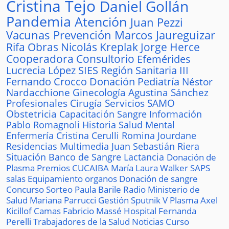
Cristina Tejo
Daniel Gollán
Pandemia
Atención
Juan Pezzi
Vacunas
Prevención
Marcos Jaureguizar
Rifa
Obras
Nicolás Kreplak
Jorge Herce
Cooperadora
Consultorio
Efemérides
Lucrecia López
SIES
Región Sanitaria III
Fernando Crocco
Donación
Pediatría
Néstor
Nardacchione
Ginecología
Agustina Sánchez
Profesionales
Cirugía
Servicios
SAMO
Obstetricia
Capacitación
Sangre
Información
Pablo Romagnoli
Historia
Salud Mental
Enfermería
Cristina Cerulli
Romina Jourdane
Residencias
Multimedia
Juan Sebastián Riera
Situación
Banco de Sangre
Lactancia
Donación de
Plasma
Premios
CUCAIBA
María Laura Walker
SAPS
salas
Equipamiento
organos
Donación de sangre
Concurso
Sorteo
Paula Barile
Radio
Ministerio de
Salud
Mariana Parrucci
Gestión
Sputnik V
Plasma
Axel
Kicillof
Camas
Fabricio Massé
Hospital
Fernanda
Perelli
Trabajadores de la Salud
Noticias
Curso