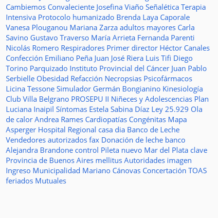
Cambiemos
Convaleciente
Josefina Viaño
Señalética
Terapia
Intensiva
Protocolo humanizado
Brenda Laya Caporale
Vanesa Plouganou
Mariana Zarza
adultos mayores
Carla
Savino
Gustavo Traverso
María Arrieta
Fernanda Parenti
Nicolás Romero
Respiradores
Primer director
Héctor Canales
Confección
Emiliano Peña
Juan José Riera
Luis Tifi
Diego
Torino
Parquizado
Instituto Provincial del Cáncer
Juan Pablo
Serbielle
Obesidad
Refacción
Necropsias
Psicofármacos
Licina Tessone
Simulador
Germán Bongianino
Kinesiología
Club Villa Belgrano
PROSEPU II
Niñeces y Adolescencias
Plan
Luciana Inaipil
Síntomas
Estela Sabina Díaz
Ley 25.929
Ola
de calor
Andrea Rames
Cardiopatías Congénitas
Mapa
Asperger
Hospital Regional
casa
dia
Banco de Leche
Vendedores autorizados
fax
Donación de leche
banco
Alejandra Brandone
control
Pileta
nuevo
Mar del Plata
clave
Provincia de Buenos Aires
mellitus
Autoridades
imagen
Ingreso
Municipalidad
Mariano Cánovas
Concertación TOAS
feriados
Mutuales