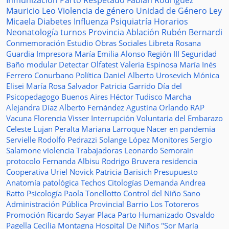
Inmunización
Parto Respetado
Fabián Rodríguez
Mauricio Leo
Violencia de género
Unidad de Género
Ley
Micaela
Diabetes
Influenza
Psiquiatría
Horarios
Neonatología
turnos
Provincia
Ablación
Rubén Bernardi
Conmemoración
Estudio
Obras Sociales
Libreta
Rosana
Guardia
Impresora
María Emilia Alonso
Región III
Seguridad
Baño modular
Detectar
Olfatest
Valeria Espinosa
María Inés
Ferrero
Conurbano
Política
Daniel Alberto Urosevich
Mónica
Elisei
María Rosa Salvador
Patricia Garrido
Día del
Psicopedagogo
Buenos Aires
Héctor Tudisco
Marcha
Alejandra Díaz
Alberto Fernández
Agustina Orlando
RAP
Vacuna
Florencia Visser
Interrupción Voluntaria del Embarazo
Celeste Lujan Peralta
Mariana Larroque
Nacer en pandemia
Servielle
Rodolfo Pedrazzi
Solange López
Monitores
Sergio
Salamone
violencia
Trabajadoras
Leonardo Semorain
protocolo
Fernanda Albisu
Rodrigo Bruvera
residencia
Cooperativa
Uriel Novick
Patricia Barisich
Presupuesto
Anatomía patológica
Techos
Citologías
Demanda
Andrea
Ratto
Psicología
Paola Tonellotto
Control del Niño Sano
Administración Pública Provincial
Barrio Los Totoreros
Promoción
Ricardo Sayar
Placa
Parto Humanizado
Osvaldo
Pagella
Cecilia Montagna
Hospital De Niños "Sor María