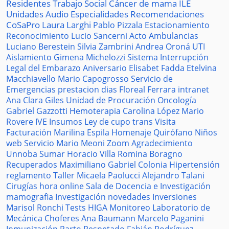
Residentes
Trabajo Social
Cáncer de mama
ILE
Unidades
Audio
Especialidades
Recomendaciones
CoSaPro
Laura Larghi
Pablo Pizzala
Estacionamiento
Reconocimiento
Lucio Sancerni
Acto
Ambulancias
Luciano Berestein
Silvia Zambrini
Andrea Oroná
UTI
Aislamiento
Gimena Michelozzi
Sistema
Interrupción
Legal del Embarazo
Aniversario
Elisabet Fadda
Etelvina
Macchiavello
Mario Capogrosso
Servicio de
Emergencias
prestacion
dias
Floreal Ferrara
intranet
Ana Clara Giles
Unidad de Procuración
Oncología
Gabriel Gazzotti
Hemoterapia
Carolina López
Mario
Rovere
IVE
Insumos
Ley de cupo trans
Visita
Facturación
Marilina Espila
Homenaje
Quirófano
Niños
web
Servicio
Mario Meoni
Zoom
Agradecimiento
Unnoba
Sumar
Horacio Villa
Romina Boragno
Recuperados
Maximiliano Gabriel
Colonia
Hipertensión
reglamento
Taller
Micaela Paolucci
Alejandro Talani
Cirugías
hora
online
Sala de Docencia e Investigación
mamografia
Investigación
novedades
Inversiones
Marisol Ronchi
Tests
HIGA
Monitoreo
Laboratorio de
Mecánica
Choferes
Ana Baumann
Marcelo Paganini