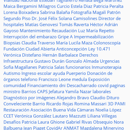
Vialidad Nacional
Esteban Tagliaferro
Renata Bega Martínez
Maica Bergamini
Milagros Curcio
Estela Diaz
Patricia Peralta
Lorena Boixadera
Sabrina Balaña
Fotografía
Magalí Patrón
Segundo Piso
Dr. José Félix Solana
Camisolines
Director de
hospitales
Matías Genovesi
Tomás Raverta
Héctor Adrián
Gayoso
Mantenimiento
Recaudación
Luz María Repetto
Interrupción del embarazo
Gripe A
Impermeabilización
Biopsias
Claudia Traverso
María Lucila Maza
Colonoscopía
Fundación Ciudad Abierta
Anticoncepción
Ley 10.471
Verónica Distefano
Hernán Barbalace
Derechos
Infraestructura
Gustavo Durán
Gonzalo Almada
Urgencias
Sofía Magallanes
Patricia Salas
funcionarios
Inmunoterapia
Autismo
Ingreso escolar
ayuda
Puerperio
Donación de
órganos
telefono
Francisco Leone
medula
Exposición
comunidad
Financiamiento
dni
Descacharrado
covid
paginas
ministro
Barrios
CAPS
Jefatura
Yamila Nazar
laborales
Diagnóstico por imágenes
Alejandro Bravo
Claudio Dituro
Conveleciente
Barrio Ricardo Rojas
Romina Massari
3D
PAMI
Restauración
Asociación Buena Vida
Cámaras
Noelia López
CCET
Verónica González
Lautaro Mazzutti
Liliana Villegas
Desafíos
Patricia Laura Ghione
Gabriel Rivas
Obsequio
Nora
Balbuena
Jean Piaget
CovidAr
ANMAT
Magdalena Minervino