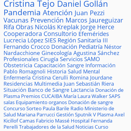
Cristina Tejo
Daniel Gollán
Pandemia
Atención
Juan Pezzi
Vacunas
Prevención
Marcos Jaureguizar
Rifa
Obras
Nicolás Kreplak
Jorge Herce
Cooperadora
Consultorio
Efemérides
Lucrecia López
SIES
Región Sanitaria III
Fernando Crocco
Donación
Pediatría
Néstor
Nardacchione
Ginecología
Agustina Sánchez
Profesionales
Cirugía
Servicios
SAMO
Obstetricia
Capacitación
Sangre
Información
Pablo Romagnoli
Historia
Salud Mental
Enfermería
Cristina Cerulli
Romina Jourdane
Residencias
Multimedia
Juan Sebastián Riera
Situación
Banco de Sangre
Lactancia
Donación de
Plasma
Premios
CUCAIBA
María Laura Walker
SAPS
salas
Equipamiento
organos
Donación de sangre
Concurso
Sorteo
Paula Barile
Radio
Ministerio de
Salud
Mariana Parrucci
Gestión
Sputnik V
Plasma
Axel
Kicillof
Camas
Fabricio Massé
Hospital
Fernanda
Perelli
Trabajadores de la Salud
Noticias
Curso