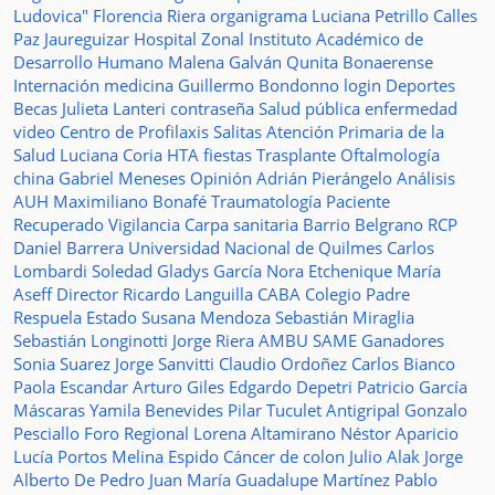
Ludovica"
Florencia Riera
organigrama
Luciana Petrillo
Calles
Paz Jaureguizar
Hospital Zonal
Instituto Académico de
Desarrollo Humano
Malena Galván
Qunita Bonaerense
Internación
medicina
Guillermo Bondonno
login
Deportes
Becas Julieta Lanteri
contraseña
Salud pública
enfermedad
video
Centro de Profilaxis
Salitas
Atención Primaria de la
Salud
Luciana Coria
HTA
fiestas
Trasplante
Oftalmología
china
Gabriel Meneses
Opinión
Adrián Pierángelo
Análisis
AUH
Maximiliano Bonafé
Traumatología
Paciente
Recuperado
Vigilancia
Carpa sanitaria
Barrio Belgrano
RCP
Daniel Barrera
Universidad Nacional de Quilmes
Carlos
Lombardi
Soledad
Gladys García
Nora Etchenique
María
Aseff
Director
Ricardo Languilla
CABA
Colegio Padre
Respuela
Estado
Susana Mendoza
Sebastián Miraglia
Sebastián Longinotti
Jorge Riera
AMBU
SAME
Ganadores
Sonia Suarez
Jorge Sanvitti
Claudio Ordoñez
Carlos Bianco
Paola Escandar
Arturo Giles
Edgardo Depetri
Patricio García
Máscaras
Yamila Benevides
Pilar Tuculet
Antigripal
Gonzalo
Pesciallo
Foro Regional
Lorena Altamirano
Néstor Aparicio
Lucía Portos
Melina Espido
Cáncer de colon
Julio Alak
Jorge
Alberto De Pedro Juan
María Guadalupe Martínez
Pablo