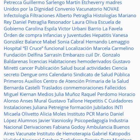
Petrecca
Guillermo Sarlengo
Martín Etcheverry
madres
Unidos por la Dignidad
Convenio
Vacunatorio
NOVAE
Infectología
Filtraciones
Alberto Petraglia
Histologías
Mariano
Rey
Daniel Petraglia
Resonador
Laura Oliva
Escuela de
Gobierno
Carolina Espila
Victor Urbani
Barrio La Favela
Órden de compra
Infancias y Juventudes
Hepatitis
Vanesa
González
Balance
Mabel Sonia Cabral
Hernando Lemaggio
Hospital “El Cruce”
funcional
Localización
Marcela Carmelino
Fundación
Delfina Sarrasín
Embarazo
cuil
Dr. Gonzalo
Baldarenas
licencias
Habitaciones
hemoderivados
Gustavo
Miretti
cancer
Publicación
Salud bucal
actividades
Ciencia
secreto
Dengue
oms
Calendario
Sindicato de Salud Pública
Primeros Auxilios
Centro de Atención Primaria de la Salud
Bernarda Castelli
Traslados
conmemoraciones
Fallecidos
Miguel Kiernan
Medios
Julia Muñoz
Raquel Perdomo
Horacio
Alonso
Anses
Mural
Gustavo Tallone
Hepetitis C
Cuidadores
Instalaciones
Juliana Petreigne
formación
Jubilados
INTI
Micaela Olivetto
Alicia Moles
Instituto
PCR
Mario Daniel
López
Alumnos
Javier Vasniosky
Psicopedagogía
Industria
Nacional
Derivaciones
Fabiana Godoy
Ambulancia
Buenos
Aires Vacunate
Instituto de Hemoterapia
Gabriel Katopodis