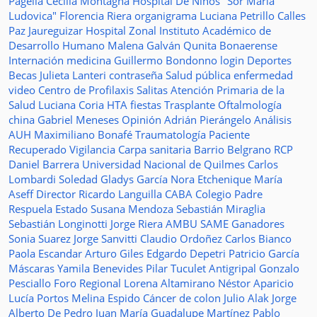
Pagella
Cecilia Montagna
Hospital De Niños "Sor María
Ludovica"
Florencia Riera
organigrama
Luciana Petrillo
Calles
Paz Jaureguizar
Hospital Zonal
Instituto Académico de
Desarrollo Humano
Malena Galván
Qunita Bonaerense
Internación
medicina
Guillermo Bondonno
login
Deportes
Becas Julieta Lanteri
contraseña
Salud pública
enfermedad
video
Centro de Profilaxis
Salitas
Atención Primaria de la
Salud
Luciana Coria
HTA
fiestas
Trasplante
Oftalmología
china
Gabriel Meneses
Opinión
Adrián Pierángelo
Análisis
AUH
Maximiliano Bonafé
Traumatología
Paciente
Recuperado
Vigilancia
Carpa sanitaria
Barrio Belgrano
RCP
Daniel Barrera
Universidad Nacional de Quilmes
Carlos
Lombardi
Soledad
Gladys García
Nora Etchenique
María
Aseff
Director
Ricardo Languilla
CABA
Colegio Padre
Respuela
Estado
Susana Mendoza
Sebastián Miraglia
Sebastián Longinotti
Jorge Riera
AMBU
SAME
Ganadores
Sonia Suarez
Jorge Sanvitti
Claudio Ordoñez
Carlos Bianco
Paola Escandar
Arturo Giles
Edgardo Depetri
Patricio García
Máscaras
Yamila Benevides
Pilar Tuculet
Antigripal
Gonzalo
Pesciallo
Foro Regional
Lorena Altamirano
Néstor Aparicio
Lucía Portos
Melina Espido
Cáncer de colon
Julio Alak
Jorge
Alberto De Pedro Juan
María Guadalupe Martínez
Pablo