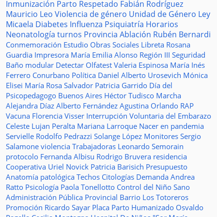
Inmunización
Parto Respetado
Fabián Rodríguez
Mauricio Leo
Violencia de género
Unidad de Género
Ley
Micaela
Diabetes
Influenza
Psiquiatría
Horarios
Neonatología
turnos
Provincia
Ablación
Rubén Bernardi
Conmemoración
Estudio
Obras Sociales
Libreta
Rosana
Guardia
Impresora
María Emilia Alonso
Región III
Seguridad
Baño modular
Detectar
Olfatest
Valeria Espinosa
María Inés
Ferrero
Conurbano
Política
Daniel Alberto Urosevich
Mónica
Elisei
María Rosa Salvador
Patricia Garrido
Día del
Psicopedagogo
Buenos Aires
Héctor Tudisco
Marcha
Alejandra Díaz
Alberto Fernández
Agustina Orlando
RAP
Vacuna
Florencia Visser
Interrupción Voluntaria del Embarazo
Celeste Lujan Peralta
Mariana Larroque
Nacer en pandemia
Servielle
Rodolfo Pedrazzi
Solange López
Monitores
Sergio
Salamone
violencia
Trabajadoras
Leonardo Semorain
protocolo
Fernanda Albisu
Rodrigo Bruvera
residencia
Cooperativa
Uriel Novick
Patricia Barisich
Presupuesto
Anatomía patológica
Techos
Citologías
Demanda
Andrea
Ratto
Psicología
Paola Tonellotto
Control del Niño Sano
Administración Pública Provincial
Barrio Los Totoreros
Promoción
Ricardo Sayar
Placa
Parto Humanizado
Osvaldo