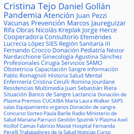
Cristina Tejo
Daniel Gollán
Pandemia
Atención
Juan Pezzi
Vacunas
Prevención
Marcos Jaureguizar
Rifa
Obras
Nicolás Kreplak
Jorge Herce
Cooperadora
Consultorio
Efemérides
Lucrecia López
SIES
Región Sanitaria III
Fernando Crocco
Donación
Pediatría
Néstor
Nardacchione
Ginecología
Agustina Sánchez
Profesionales
Cirugía
Servicios
SAMO
Obstetricia
Capacitación
Sangre
Información
Pablo Romagnoli
Historia
Salud Mental
Enfermería
Cristina Cerulli
Romina Jourdane
Residencias
Multimedia
Juan Sebastián Riera
Situación
Banco de Sangre
Lactancia
Donación de
Plasma
Premios
CUCAIBA
María Laura Walker
SAPS
salas
Equipamiento
organos
Donación de sangre
Concurso
Sorteo
Paula Barile
Radio
Ministerio de
Salud
Mariana Parrucci
Gestión
Sputnik V
Plasma
Axel
Kicillof
Camas
Fabricio Massé
Hospital
Fernanda
Perelli
Trabajadores de la Salud
Noticias
Curso