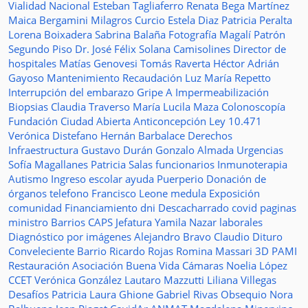
Vialidad Nacional
Esteban Tagliaferro
Renata Bega Martínez
Maica Bergamini
Milagros Curcio
Estela Diaz
Patricia Peralta
Lorena Boixadera
Sabrina Balaña
Fotografía
Magalí Patrón
Segundo Piso
Dr. José Félix Solana
Camisolines
Director de
hospitales
Matías Genovesi
Tomás Raverta
Héctor Adrián
Gayoso
Mantenimiento
Recaudación
Luz María Repetto
Interrupción del embarazo
Gripe A
Impermeabilización
Biopsias
Claudia Traverso
María Lucila Maza
Colonoscopía
Fundación Ciudad Abierta
Anticoncepción
Ley 10.471
Verónica Distefano
Hernán Barbalace
Derechos
Infraestructura
Gustavo Durán
Gonzalo Almada
Urgencias
Sofía Magallanes
Patricia Salas
funcionarios
Inmunoterapia
Autismo
Ingreso escolar
ayuda
Puerperio
Donación de
órganos
telefono
Francisco Leone
medula
Exposición
comunidad
Financiamiento
dni
Descacharrado
covid
paginas
ministro
Barrios
CAPS
Jefatura
Yamila Nazar
laborales
Diagnóstico por imágenes
Alejandro Bravo
Claudio Dituro
Conveleciente
Barrio Ricardo Rojas
Romina Massari
3D
PAMI
Restauración
Asociación Buena Vida
Cámaras
Noelia López
CCET
Verónica González
Lautaro Mazzutti
Liliana Villegas
Desafíos
Patricia Laura Ghione
Gabriel Rivas
Obsequio
Nora