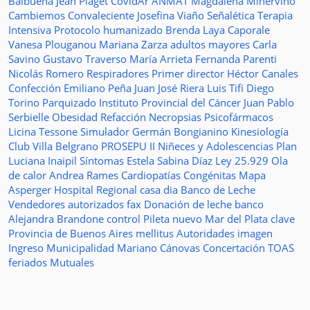
Balbuena
Jean Piaget
CovidAr
ANMAT
Magdalena Minervino
Cambiemos
Convaleciente
Josefina Viaño
Señalética
Terapia
Intensiva
Protocolo humanizado
Brenda Laya Caporale
Vanesa Plouganou
Mariana Zarza
adultos mayores
Carla
Savino
Gustavo Traverso
María Arrieta
Fernanda Parenti
Nicolás Romero
Respiradores
Primer director
Héctor Canales
Confección
Emiliano Peña
Juan José Riera
Luis Tifi
Diego
Torino
Parquizado
Instituto Provincial del Cáncer
Juan Pablo
Serbielle
Obesidad
Refacción
Necropsias
Psicofármacos
Licina Tessone
Simulador
Germán Bongianino
Kinesiología
Club Villa Belgrano
PROSEPU II
Niñeces y Adolescencias
Plan
Luciana Inaipil
Síntomas
Estela Sabina Díaz
Ley 25.929
Ola
de calor
Andrea Rames
Cardiopatías Congénitas
Mapa
Asperger
Hospital Regional
casa
dia
Banco de Leche
Vendedores autorizados
fax
Donación de leche
banco
Alejandra Brandone
control
Pileta
nuevo
Mar del Plata
clave
Provincia de Buenos Aires
mellitus
Autoridades
imagen
Ingreso
Municipalidad
Mariano Cánovas
Concertación TOAS
feriados
Mutuales