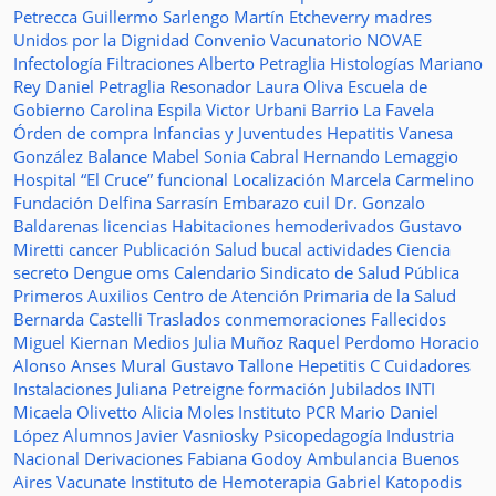
Petrecca
Guillermo Sarlengo
Martín Etcheverry
madres
Unidos por la Dignidad
Convenio
Vacunatorio
NOVAE
Infectología
Filtraciones
Alberto Petraglia
Histologías
Mariano
Rey
Daniel Petraglia
Resonador
Laura Oliva
Escuela de
Gobierno
Carolina Espila
Victor Urbani
Barrio La Favela
Órden de compra
Infancias y Juventudes
Hepatitis
Vanesa
González
Balance
Mabel Sonia Cabral
Hernando Lemaggio
Hospital “El Cruce”
funcional
Localización
Marcela Carmelino
Fundación
Delfina Sarrasín
Embarazo
cuil
Dr. Gonzalo
Baldarenas
licencias
Habitaciones
hemoderivados
Gustavo
Miretti
cancer
Publicación
Salud bucal
actividades
Ciencia
secreto
Dengue
oms
Calendario
Sindicato de Salud Pública
Primeros Auxilios
Centro de Atención Primaria de la Salud
Bernarda Castelli
Traslados
conmemoraciones
Fallecidos
Miguel Kiernan
Medios
Julia Muñoz
Raquel Perdomo
Horacio
Alonso
Anses
Mural
Gustavo Tallone
Hepetitis C
Cuidadores
Instalaciones
Juliana Petreigne
formación
Jubilados
INTI
Micaela Olivetto
Alicia Moles
Instituto
PCR
Mario Daniel
López
Alumnos
Javier Vasniosky
Psicopedagogía
Industria
Nacional
Derivaciones
Fabiana Godoy
Ambulancia
Buenos
Aires Vacunate
Instituto de Hemoterapia
Gabriel Katopodis