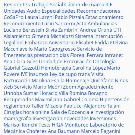
Residentes
Trabajo Social
Cáncer de mama
ILE
Unidades
Audio
Especialidades
Recomendaciones
CoSaPro
Laura Larghi
Pablo Pizzala
Estacionamiento
Reconocimiento
Lucio Sancerni
Acto
Ambulancias
Luciano Berestein
Silvia Zambrini
Andrea Oroná
UTI
Aislamiento
Gimena Michelozzi
Sistema
Interrupción
Legal del Embarazo
Aniversario
Elisabet Fadda
Etelvina
Macchiavello
Mario Capogrosso
Servicio de
Emergencias
prestacion
dias
Floreal Ferrara
intranet
Ana Clara Giles
Unidad de Procuración
Oncología
Gabriel Gazzotti
Hemoterapia
Carolina López
Mario
Rovere
IVE
Insumos
Ley de cupo trans
Visita
Facturación
Marilina Espila
Homenaje
Quirófano
Niños
web
Servicio
Mario Meoni
Zoom
Agradecimiento
Unnoba
Sumar
Horacio Villa
Romina Boragno
Recuperados
Maximiliano Gabriel
Colonia
Hipertensión
reglamento
Taller
Micaela Paolucci
Alejandro Talani
Cirugías
hora
online
Sala de Docencia e Investigación
mamografia
Investigación
novedades
Inversiones
Marisol Ronchi
Tests
HIGA
Monitoreo
Laboratorio de
Mecánica
Choferes
Ana Baumann
Marcelo Paganini