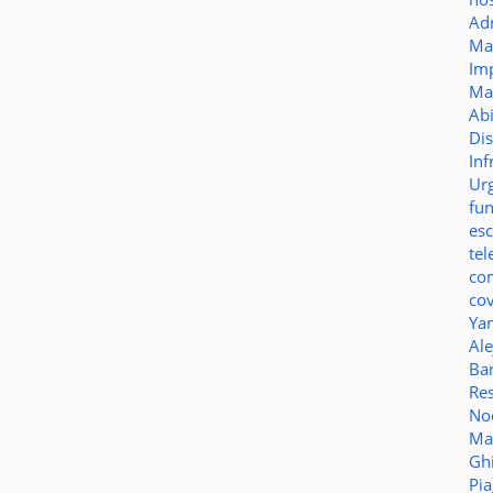
Ad
Ma
Im
Ma
Ab
Di
Inf
Ur
fu
es
te
co
co
Ya
Al
Bar
Re
No
Ma
Gh
Pi