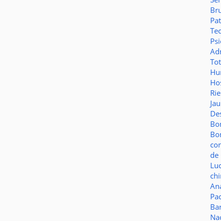
Br
Pat
Te
Psi
Adm
To
Hu
Hos
Ri
Ja
De
Bo
Bo
co
de 
Lu
ch
Aná
Pa
Ba
Na