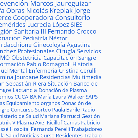
revención
Marcos Jaureguizar
fa
Obras
Nicolás Kreplak
Jorge
erce
Cooperadora
Consultorio
emérides
Lucrecia López
SIES
gión Sanitaria III
Fernando Crocco
onación
Pediatría
Néstor
rdacchione
Ginecología
Agustina
ánchez
Profesionales
Cirugía
Servicios
AMO
Obstetricia
Capacitación
Sangre
formación
Pablo Romagnoli
Historia
lud Mental
Enfermería
Cristina Cerulli
mina Jourdane
Residencias
Multimedia
an Sebastián Riera
Situación
Banco de
ngre
Lactancia
Donación de Plasma
emios
CUCAIBA
María Laura Walker
SAPS
las
Equipamiento
organos
Donación de
ngre
Concurso
Sorteo
Paula Barile
Radio
nisterio de Salud
Mariana Parrucci
Gestión
utnik V
Plasma
Axel Kicillof
Camas
Fabricio
ssé
Hospital
Fernanda Perelli
Trabajadores
 la Salud
Noticias
Curso
Residentes
Trabajo