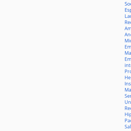
So
Es
La
Re
Am
An
Mi
Em
Ma
Em
in
Pr
He
In
Ma
Se
Un
Re
Hi
Pa
Sa