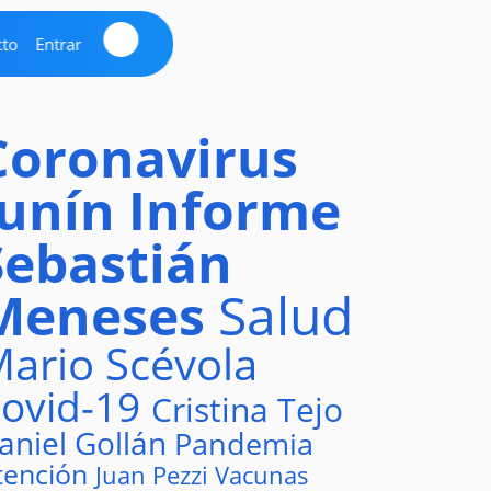
cto
Entrar
Coronavirus
Junín
Informe
Sebastián
Meneses
Salud
ario Scévola
ovid-19
Cristina Tejo
aniel Gollán
Pandemia
tención
Juan Pezzi
Vacunas