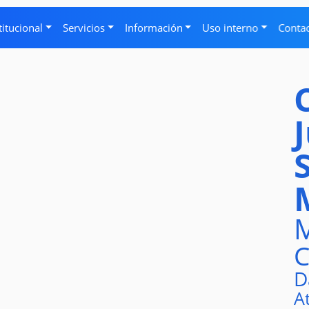
titucional
Servicios
Información
Uso interno
Conta
M
C
D
A