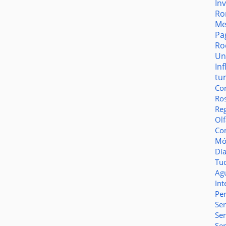
In
Ro
Me
Pa
Ro
Un
In
tu
Co
Ro
Reg
Olf
Co
Món
Dí
Tu
Ag
Int
Pe
Ser
Se
Se