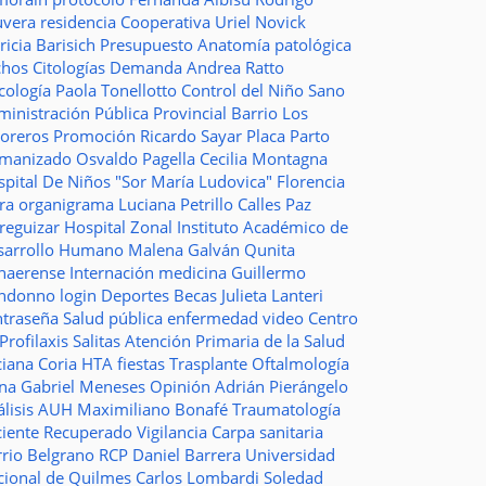
uvera
residencia
Cooperativa
Uriel Novick
ricia Barisich
Presupuesto
Anatomía patológica
chos
Citologías
Demanda
Andrea Ratto
cología
Paola Tonellotto
Control del Niño Sano
inistración Pública Provincial
Barrio Los
toreros
Promoción
Ricardo Sayar
Placa
Parto
manizado
Osvaldo Pagella
Cecilia Montagna
pital De Niños "Sor María Ludovica"
Florencia
era
organigrama
Luciana Petrillo
Calles
Paz
ureguizar
Hospital Zonal
Instituto Académico de
sarrollo Humano
Malena Galván
Qunita
naerense
Internación
medicina
Guillermo
ndonno
login
Deportes
Becas Julieta Lanteri
ntraseña
Salud pública
enfermedad
video
Centro
Profilaxis
Salitas
Atención Primaria de la Salud
ciana Coria
HTA
fiestas
Trasplante
Oftalmología
ina
Gabriel Meneses
Opinión
Adrián Pierángelo
lisis
AUH
Maximiliano Bonafé
Traumatología
ciente Recuperado
Vigilancia
Carpa sanitaria
rrio Belgrano
RCP
Daniel Barrera
Universidad
cional de Quilmes
Carlos Lombardi
Soledad