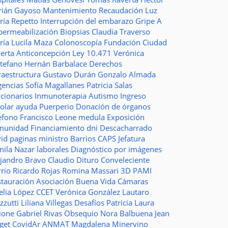
rián Gayoso
Mantenimiento
Recaudación
Luz
ría Repetto
Interrupción del embarazo
Gripe A
permeabilización
Biopsias
Claudia Traverso
ría Lucila Maza
Colonoscopía
Fundación Ciudad
ierta
Anticoncepción
Ley 10.471
Verónica
stefano
Hernán Barbalace
Derechos
raestructura
Gustavo Durán
Gonzalo Almada
gencias
Sofía Magallanes
Patricia Salas
ncionarios
Inmunoterapia
Autismo
Ingreso
colar
ayuda
Puerperio
Donación de órganos
lefono
Francisco Leone
medula
Exposición
munidad
Financiamiento
dni
Descacharrado
vid
paginas
ministro
Barrios
CAPS
Jefatura
mila Nazar
laborales
Diagnóstico por imágenes
ejandro Bravo
Claudio Dituro
Conveleciente
rio Ricardo Rojas
Romina Massari
3D
PAMI
stauración
Asociación Buena Vida
Cámaras
elia López
CCET
Verónica González
Lautaro
zzutti
Liliana Villegas
Desafíos
Patricia Laura
ione
Gabriel Rivas
Obsequio
Nora Balbuena
Jean
aget
CovidAr
ANMAT
Magdalena Minervino