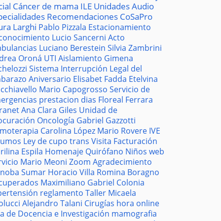
cial
Cáncer de mama
ILE
Unidades
Audio
pecialidades
Recomendaciones
CoSaPro
ura Larghi
Pablo Pizzala
Estacionamiento
conocimiento
Lucio Sancerni
Acto
bulancias
Luciano Berestein
Silvia Zambrini
drea Oroná
UTI
Aislamiento
Gimena
chelozzi
Sistema
Interrupción Legal del
barazo
Aniversario
Elisabet Fadda
Etelvina
cchiavello
Mario Capogrosso
Servicio de
ergencias
prestacion
dias
Floreal Ferrara
tranet
Ana Clara Giles
Unidad de
ocuración
Oncología
Gabriel Gazzotti
moterapia
Carolina López
Mario Rovere
IVE
sumos
Ley de cupo trans
Visita
Facturación
rilina Espila
Homenaje
Quirófano
Niños
web
rvicio
Mario Meoni
Zoom
Agradecimiento
noba
Sumar
Horacio Villa
Romina Boragno
cuperados
Maximiliano Gabriel
Colonia
pertensión
reglamento
Taller
Micaela
olucci
Alejandro Talani
Cirugías
hora
online
la de Docencia e Investigación
mamografia