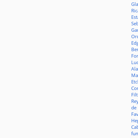
Gl
Ric
Es
Seb
Ga
Or
Ed
Be
Fo
Lu
Al
Ma
Et
Co
Fil
Re
de
Fa
Hep
Ca
fu