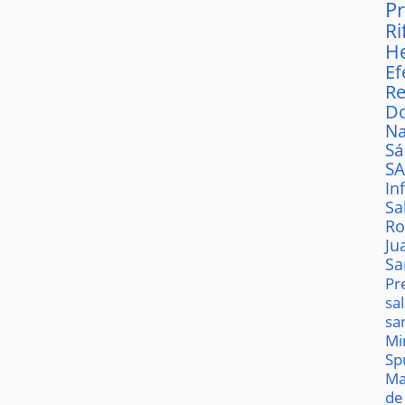
P
Ri
H
Ef
Re
D
Na
S
S
In
Sa
Ro
Ju
Sa
Pr
sa
sa
Mi
Sp
Ma
de