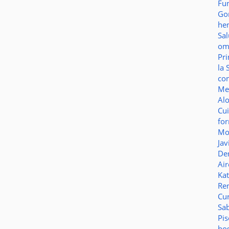
Fu
Go
he
Sa
o
Pr
la 
co
Me
Al
Cu
fo
Mo
Jav
De
Ai
Ka
Re
Cu
Sa
Pi
ho