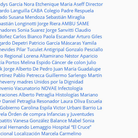
adys García
Nora Etchenique
María Aseff
Director
ardo Languilla
CABA
Colegio Padre Respuela
tado
Susana Mendoza
Sebastián Miraglia
astián Longinotti
Jorge Riera
AMBU
SAME
nadores
Sonia Suarez
Jorge Sanvitti
Claudio
doñez
Carlos Bianco
Paola Escandar
Arturo Giles
gardo Depetri
Patricio García
Máscaras
Yamila
nevides
Pilar Tuculet
Antigripal
Gonzalo Pesciallo
ro Regional
Lorena Altamirano
Néstor Aparicio
cía Portos
Melina Espido
Cáncer de colon
Julio
ak
Jorge Alberto De Pedro Juan
María Guadalupe
rtínez
Pablo Petrecca
Guillermo Sarlengo
Martín
cheverry
madres
Unidos por la Dignidad
nvenio
Vacunatorio
NOVAE
Infectología
traciones
Alberto Petraglia
Histologías
Mariano
y
Daniel Petraglia
Resonador
Laura Oliva
Escuela
 Gobierno
Carolina Espila
Victor Urbani
Barrio La
vela
Órden de compra
Infancias y Juventudes
atitis
Vanesa González
Balance
Mabel Sonia
bral
Hernando Lemaggio
Hospital “El Cruce”
ncional
Localización
Marcela Carmelino