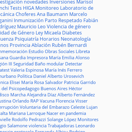
vestigación
novedades
Inversiones
Marisol
nchi
Tests
HIGA
Monitoreo
Laboratorio de
cánica
Choferes
Ana Baumann
Marcelo
ganini
Inmunización
Parto Respetado
Fabián
dríguez
Mauricio Leo
Violencia de género
idad de Género
Ley Micaela
Diabetes
fluenza
Psiquiatría
Horarios
Neonatología
rnos
Provincia
Ablación
Rubén Bernardi
nmemoración
Estudio
Obras Sociales
Libreta
sana Guardia
Impresora
María Emilia Alonso
ión III
Seguridad
Baño modular
Detectar
atest
Valeria Espinosa
María Inés Ferrero
nurbano
Política
Daniel Alberto Urosevich
ica Elisei
María Rosa Salvador
Patricia Garrido
a del Psicopedagogo
Buenos Aires
Héctor
disco
Marcha
Alejandra Díaz
Alberto Fernández
ustina Orlando
RAP
Vacuna
Florencia Visser
errupción Voluntaria del Embarazo
Celeste Lujan
ralta
Mariana Larroque
Nacer en pandemia
vielle
Rodolfo Pedrazzi
Solange López
Monitores
rgio Salamone
violencia
Trabajadoras
Leonardo
morain
protocolo
Fernanda Albisu
Rodrigo