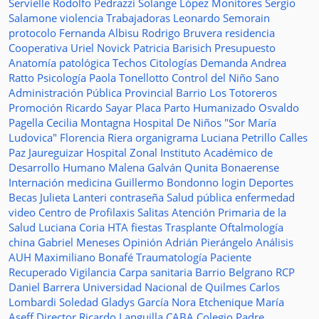
Servielle
Rodolfo Pedrazzi
Solange López
Monitores
Sergio
Salamone
violencia
Trabajadoras
Leonardo Semorain
protocolo
Fernanda Albisu
Rodrigo Bruvera
residencia
Cooperativa
Uriel Novick
Patricia Barisich
Presupuesto
Anatomía patológica
Techos
Citologías
Demanda
Andrea
Ratto
Psicología
Paola Tonellotto
Control del Niño Sano
Administración Pública Provincial
Barrio Los Totoreros
Promoción
Ricardo Sayar
Placa
Parto Humanizado
Osvaldo
Pagella
Cecilia Montagna
Hospital De Niños "Sor María
Ludovica"
Florencia Riera
organigrama
Luciana Petrillo
Calles
Paz Jaureguizar
Hospital Zonal
Instituto Académico de
Desarrollo Humano
Malena Galván
Qunita Bonaerense
Internación
medicina
Guillermo Bondonno
login
Deportes
Becas Julieta Lanteri
contraseña
Salud pública
enfermedad
video
Centro de Profilaxis
Salitas
Atención Primaria de la
Salud
Luciana Coria
HTA
fiestas
Trasplante
Oftalmología
china
Gabriel Meneses
Opinión
Adrián Pierángelo
Análisis
AUH
Maximiliano Bonafé
Traumatología
Paciente
Recuperado
Vigilancia
Carpa sanitaria
Barrio Belgrano
RCP
Daniel Barrera
Universidad Nacional de Quilmes
Carlos
Lombardi
Soledad
Gladys García
Nora Etchenique
María
Aseff
Director
Ricardo Languilla
CABA
Colegio Padre