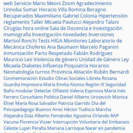
web
Servicio
Mario Meoni
Zoom
Agradecimiento
Unnoba
Sumar
Horacio Villa
Romina Boragno
Recuperados
Maximiliano Gabriel
Colonia
Hipertensión
reglamento
Taller
Micaela Paolucci
Alejandro Talani
Cirugías
hora
online
Sala de Docencia e Investigación
mamografia
Investigación
novedades
Inversiones
Marisol Ronchi
Tests
HIGA
Monitoreo
Laboratorio de
Mecánica
Choferes
Ana Baumann
Marcelo Paganini
Inmunización
Parto Respetado
Fabián Rodríguez
Mauricio Leo
Violencia de género
Unidad de Género
Ley
Micaela
Diabetes
Influenza
Psiquiatría
Horarios
Neonatología
turnos
Provincia
Ablación
Rubén Bernardi
Conmemoración
Estudio
Obras Sociales
Libreta
Rosana
Guardia
Impresora
María Emilia Alonso
Región III
Seguridad
Baño modular
Detectar
Olfatest
Valeria Espinosa
María Inés
Ferrero
Conurbano
Política
Daniel Alberto Urosevich
Mónica
Elisei
María Rosa Salvador
Patricia Garrido
Día del
Psicopedagogo
Buenos Aires
Héctor Tudisco
Marcha
Alejandra Díaz
Alberto Fernández
Agustina Orlando
RAP
Vacuna
Florencia Visser
Interrupción Voluntaria del Embarazo
Celeste Lujan Peralta
Mariana Larroque
Nacer en pandemia