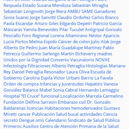
Respuela
Estado
Susana Mendoza
Sebastián Miraglia
Sebastián Longinotti
Jorge Riera
AMBU
SAME
Ganadores
Sonia Suarez
Jorge Sanvitti
Claudio Ordoñez
Carlos Bianco
Paola Escandar
Arturo Giles
Edgardo Depetri
Patricio García
Máscaras
Yamila Benevides
Pilar Tuculet
Antigripal
Gonzalo
Pesciallo
Foro Regional
Lorena Altamirano
Néstor Aparicio
Lucía Portos
Melina Espido
Cáncer de colon
Julio Alak
Jorge
Alberto De Pedro Juan
María Guadalupe Martínez
Pablo
Petrecca
Guillermo Sarlengo
Martín Etcheverry
madres
Unidos por la Dignidad
Convenio
Vacunatorio
NOVAE
Infectología
Filtraciones
Alberto Petraglia
Histologías
Mariano
Rey
Daniel Petraglia
Resonador
Laura Oliva
Escuela de
Gobierno
Carolina Espila
Victor Urbani
Barrio La Favela
Órden de compra
Infancias y Juventudes
Hepatitis
Vanesa
González
Balance
Mabel Sonia Cabral
Hernando Lemaggio
Hospital “El Cruce”
funcional
Localización
Marcela Carmelino
Fundación
Delfina Sarrasín
Embarazo
cuil
Dr. Gonzalo
Baldarenas
licencias
Habitaciones
hemoderivados
Gustavo
Miretti
cancer
Publicación
Salud bucal
actividades
Ciencia
secreto
Dengue
oms
Calendario
Sindicato de Salud Pública
Primeros Auxilios
Centro de Atención Primaria de la Salud