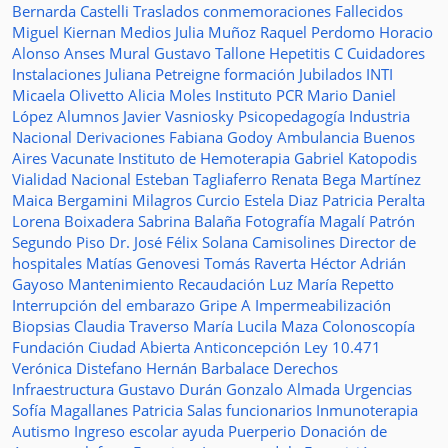
Bernarda Castelli
Traslados
conmemoraciones
Fallecidos
Miguel Kiernan
Medios
Julia Muñoz
Raquel Perdomo
Horacio
Alonso
Anses
Mural
Gustavo Tallone
Hepetitis C
Cuidadores
Instalaciones
Juliana Petreigne
formación
Jubilados
INTI
Micaela Olivetto
Alicia Moles
Instituto
PCR
Mario Daniel
López
Alumnos
Javier Vasniosky
Psicopedagogía
Industria
Nacional
Derivaciones
Fabiana Godoy
Ambulancia
Buenos
Aires Vacunate
Instituto de Hemoterapia
Gabriel Katopodis
Vialidad Nacional
Esteban Tagliaferro
Renata Bega Martínez
Maica Bergamini
Milagros Curcio
Estela Diaz
Patricia Peralta
Lorena Boixadera
Sabrina Balaña
Fotografía
Magalí Patrón
Segundo Piso
Dr. José Félix Solana
Camisolines
Director de
hospitales
Matías Genovesi
Tomás Raverta
Héctor Adrián
Gayoso
Mantenimiento
Recaudación
Luz María Repetto
Interrupción del embarazo
Gripe A
Impermeabilización
Biopsias
Claudia Traverso
María Lucila Maza
Colonoscopía
Fundación Ciudad Abierta
Anticoncepción
Ley 10.471
Verónica Distefano
Hernán Barbalace
Derechos
Infraestructura
Gustavo Durán
Gonzalo Almada
Urgencias
Sofía Magallanes
Patricia Salas
funcionarios
Inmunoterapia
Autismo
Ingreso escolar
ayuda
Puerperio
Donación de