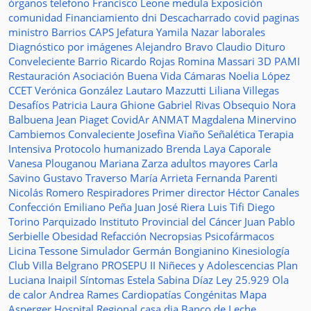
órganos
telefono
Francisco Leone
medula
Exposición
comunidad
Financiamiento
dni
Descacharrado
covid
paginas
ministro
Barrios
CAPS
Jefatura
Yamila Nazar
laborales
Diagnóstico por imágenes
Alejandro Bravo
Claudio Dituro
Conveleciente
Barrio Ricardo Rojas
Romina Massari
3D
PAMI
Restauración
Asociación Buena Vida
Cámaras
Noelia López
CCET
Verónica González
Lautaro Mazzutti
Liliana Villegas
Desafíos
Patricia Laura Ghione
Gabriel Rivas
Obsequio
Nora
Balbuena
Jean Piaget
CovidAr
ANMAT
Magdalena Minervino
Cambiemos
Convaleciente
Josefina Viaño
Señalética
Terapia
Intensiva
Protocolo humanizado
Brenda Laya Caporale
Vanesa Plouganou
Mariana Zarza
adultos mayores
Carla
Savino
Gustavo Traverso
María Arrieta
Fernanda Parenti
Nicolás Romero
Respiradores
Primer director
Héctor Canales
Confección
Emiliano Peña
Juan José Riera
Luis Tifi
Diego
Torino
Parquizado
Instituto Provincial del Cáncer
Juan Pablo
Serbielle
Obesidad
Refacción
Necropsias
Psicofármacos
Licina Tessone
Simulador
Germán Bongianino
Kinesiología
Club Villa Belgrano
PROSEPU II
Niñeces y Adolescencias
Plan
Luciana Inaipil
Síntomas
Estela Sabina Díaz
Ley 25.929
Ola
de calor
Andrea Rames
Cardiopatías Congénitas
Mapa
Asperger
Hospital Regional
casa
dia
Banco de Leche