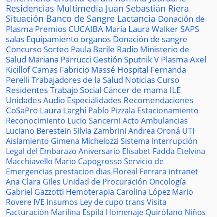
Residencias
Multimedia
Juan Sebastián Riera
Situación
Banco de Sangre
Lactancia
Donación de
Plasma
Premios
CUCAIBA
María Laura Walker
SAPS
salas
Equipamiento
organos
Donación de sangre
Concurso
Sorteo
Paula Barile
Radio
Ministerio de
Salud
Mariana Parrucci
Gestión
Sputnik V
Plasma
Axel
Kicillof
Camas
Fabricio Massé
Hospital
Fernanda
Perelli
Trabajadores de la Salud
Noticias
Curso
Residentes
Trabajo Social
Cáncer de mama
ILE
Unidades
Audio
Especialidades
Recomendaciones
CoSaPro
Laura Larghi
Pablo Pizzala
Estacionamiento
Reconocimiento
Lucio Sancerni
Acto
Ambulancias
Luciano Berestein
Silvia Zambrini
Andrea Oroná
UTI
Aislamiento
Gimena Michelozzi
Sistema
Interrupción
Legal del Embarazo
Aniversario
Elisabet Fadda
Etelvina
Macchiavello
Mario Capogrosso
Servicio de
Emergencias
prestacion
dias
Floreal Ferrara
intranet
Ana Clara Giles
Unidad de Procuración
Oncología
Gabriel Gazzotti
Hemoterapia
Carolina López
Mario
Rovere
IVE
Insumos
Ley de cupo trans
Visita
Facturación
Marilina Espila
Homenaje
Quirófano
Niños