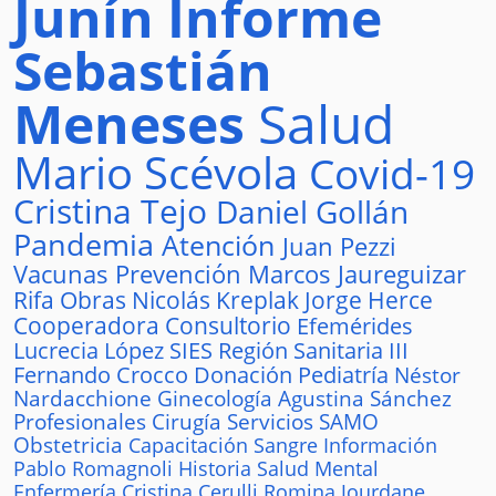
Junín
Informe
Sebastián
Meneses
Salud
Mario Scévola
Covid-19
Cristina Tejo
Daniel Gollán
Pandemia
Atención
Juan Pezzi
Vacunas
Prevención
Marcos Jaureguizar
Rifa
Obras
Nicolás Kreplak
Jorge Herce
Cooperadora
Consultorio
Efemérides
Lucrecia López
SIES
Región Sanitaria III
Fernando Crocco
Donación
Pediatría
Néstor
Nardacchione
Ginecología
Agustina Sánchez
Profesionales
Cirugía
Servicios
SAMO
Obstetricia
Capacitación
Sangre
Información
Pablo Romagnoli
Historia
Salud Mental
Enfermería
Cristina Cerulli
Romina Jourdane