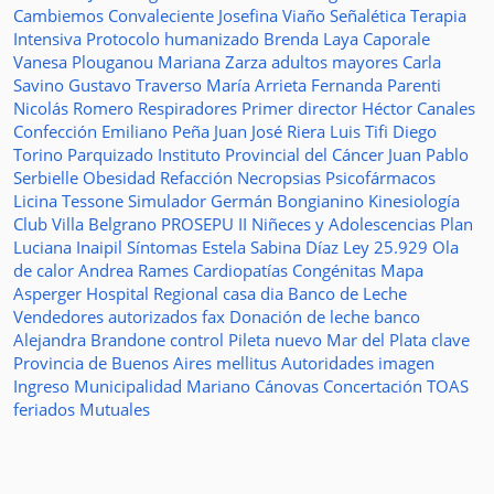
Cambiemos
Convaleciente
Josefina Viaño
Señalética
Terapia
Intensiva
Protocolo humanizado
Brenda Laya Caporale
Vanesa Plouganou
Mariana Zarza
adultos mayores
Carla
Savino
Gustavo Traverso
María Arrieta
Fernanda Parenti
Nicolás Romero
Respiradores
Primer director
Héctor Canales
Confección
Emiliano Peña
Juan José Riera
Luis Tifi
Diego
Torino
Parquizado
Instituto Provincial del Cáncer
Juan Pablo
Serbielle
Obesidad
Refacción
Necropsias
Psicofármacos
Licina Tessone
Simulador
Germán Bongianino
Kinesiología
Club Villa Belgrano
PROSEPU II
Niñeces y Adolescencias
Plan
Luciana Inaipil
Síntomas
Estela Sabina Díaz
Ley 25.929
Ola
de calor
Andrea Rames
Cardiopatías Congénitas
Mapa
Asperger
Hospital Regional
casa
dia
Banco de Leche
Vendedores autorizados
fax
Donación de leche
banco
Alejandra Brandone
control
Pileta
nuevo
Mar del Plata
clave
Provincia de Buenos Aires
mellitus
Autoridades
imagen
Ingreso
Municipalidad
Mariano Cánovas
Concertación TOAS
feriados
Mutuales