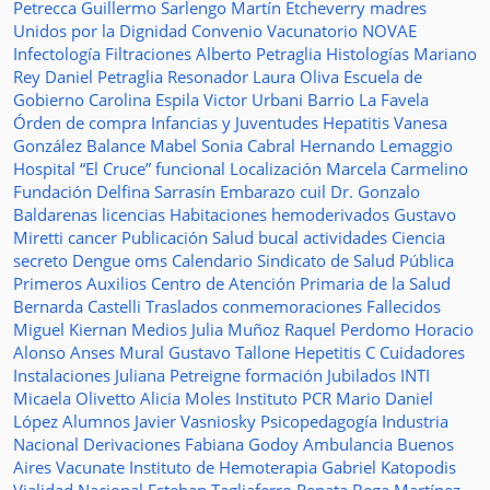
Petrecca
Guillermo Sarlengo
Martín Etcheverry
madres
Unidos por la Dignidad
Convenio
Vacunatorio
NOVAE
Infectología
Filtraciones
Alberto Petraglia
Histologías
Mariano
Rey
Daniel Petraglia
Resonador
Laura Oliva
Escuela de
Gobierno
Carolina Espila
Victor Urbani
Barrio La Favela
Órden de compra
Infancias y Juventudes
Hepatitis
Vanesa
González
Balance
Mabel Sonia Cabral
Hernando Lemaggio
Hospital “El Cruce”
funcional
Localización
Marcela Carmelino
Fundación
Delfina Sarrasín
Embarazo
cuil
Dr. Gonzalo
Baldarenas
licencias
Habitaciones
hemoderivados
Gustavo
Miretti
cancer
Publicación
Salud bucal
actividades
Ciencia
secreto
Dengue
oms
Calendario
Sindicato de Salud Pública
Primeros Auxilios
Centro de Atención Primaria de la Salud
Bernarda Castelli
Traslados
conmemoraciones
Fallecidos
Miguel Kiernan
Medios
Julia Muñoz
Raquel Perdomo
Horacio
Alonso
Anses
Mural
Gustavo Tallone
Hepetitis C
Cuidadores
Instalaciones
Juliana Petreigne
formación
Jubilados
INTI
Micaela Olivetto
Alicia Moles
Instituto
PCR
Mario Daniel
López
Alumnos
Javier Vasniosky
Psicopedagogía
Industria
Nacional
Derivaciones
Fabiana Godoy
Ambulancia
Buenos
Aires Vacunate
Instituto de Hemoterapia
Gabriel Katopodis