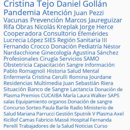
Cristina Tejo
Daniel Gollán
Pandemia
Atención
Juan Pezzi
Vacunas
Prevención
Marcos Jaureguizar
Rifa
Obras
Nicolás Kreplak
Jorge Herce
Cooperadora
Consultorio
Efemérides
Lucrecia López
SIES
Región Sanitaria III
Fernando Crocco
Donación
Pediatría
Néstor
Nardacchione
Ginecología
Agustina Sánchez
Profesionales
Cirugía
Servicios
SAMO
Obstetricia
Capacitación
Sangre
Información
Pablo Romagnoli
Historia
Salud Mental
Enfermería
Cristina Cerulli
Romina Jourdane
Residencias
Multimedia
Juan Sebastián Riera
Situación
Banco de Sangre
Lactancia
Donación de
Plasma
Premios
CUCAIBA
María Laura Walker
SAPS
salas
Equipamiento
organos
Donación de sangre
Concurso
Sorteo
Paula Barile
Radio
Ministerio de
Salud
Mariana Parrucci
Gestión
Sputnik V
Plasma
Axel
Kicillof
Camas
Fabricio Massé
Hospital
Fernanda
Perelli
Trabajadores de la Salud
Noticias
Curso