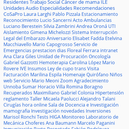
Residentes
Trabajo Social
Cáncer de mama
ILE
Unidades
Audio
Especialidades
Recomendaciones
CoSaPro
Laura Larghi
Pablo Pizzala
Estacionamiento
Reconocimiento
Lucio Sancerni
Acto
Ambulancias
Luciano Berestein
Silvia Zambrini
Andrea Oroná
UTI
Aislamiento
Gimena Michelozzi
Sistema
Interrupción
Legal del Embarazo
Aniversario
Elisabet Fadda
Etelvina
Macchiavello
Mario Capogrosso
Servicio de
Emergencias
prestacion
dias
Floreal Ferrara
intranet
Ana Clara Giles
Unidad de Procuración
Oncología
Gabriel Gazzotti
Hemoterapia
Carolina López
Mario
Rovere
IVE
Insumos
Ley de cupo trans
Visita
Facturación
Marilina Espila
Homenaje
Quirófano
Niños
web
Servicio
Mario Meoni
Zoom
Agradecimiento
Unnoba
Sumar
Horacio Villa
Romina Boragno
Recuperados
Maximiliano Gabriel
Colonia
Hipertensión
reglamento
Taller
Micaela Paolucci
Alejandro Talani
Cirugías
hora
online
Sala de Docencia e Investigación
mamografia
Investigación
novedades
Inversiones
Marisol Ronchi
Tests
HIGA
Monitoreo
Laboratorio de
Mecánica
Choferes
Ana Baumann
Marcelo Paganini