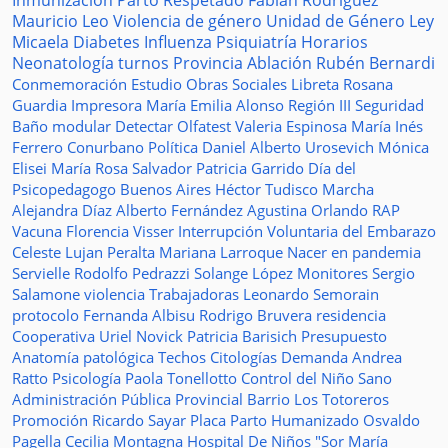
Inmunización
Parto Respetado
Fabián Rodríguez
Mauricio Leo
Violencia de género
Unidad de Género
Ley
Micaela
Diabetes
Influenza
Psiquiatría
Horarios
Neonatología
turnos
Provincia
Ablación
Rubén Bernardi
Conmemoración
Estudio
Obras Sociales
Libreta
Rosana
Guardia
Impresora
María Emilia Alonso
Región III
Seguridad
Baño modular
Detectar
Olfatest
Valeria Espinosa
María Inés
Ferrero
Conurbano
Política
Daniel Alberto Urosevich
Mónica
Elisei
María Rosa Salvador
Patricia Garrido
Día del
Psicopedagogo
Buenos Aires
Héctor Tudisco
Marcha
Alejandra Díaz
Alberto Fernández
Agustina Orlando
RAP
Vacuna
Florencia Visser
Interrupción Voluntaria del Embarazo
Celeste Lujan Peralta
Mariana Larroque
Nacer en pandemia
Servielle
Rodolfo Pedrazzi
Solange López
Monitores
Sergio
Salamone
violencia
Trabajadoras
Leonardo Semorain
protocolo
Fernanda Albisu
Rodrigo Bruvera
residencia
Cooperativa
Uriel Novick
Patricia Barisich
Presupuesto
Anatomía patológica
Techos
Citologías
Demanda
Andrea
Ratto
Psicología
Paola Tonellotto
Control del Niño Sano
Administración Pública Provincial
Barrio Los Totoreros
Promoción
Ricardo Sayar
Placa
Parto Humanizado
Osvaldo
Pagella
Cecilia Montagna
Hospital De Niños "Sor María