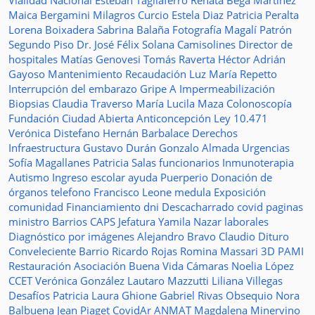
Vialidad Nacional
Esteban Tagliaferro
Renata Bega Martínez
Maica Bergamini
Milagros Curcio
Estela Diaz
Patricia Peralta
Lorena Boixadera
Sabrina Balaña
Fotografía
Magalí Patrón
Segundo Piso
Dr. José Félix Solana
Camisolines
Director de
hospitales
Matías Genovesi
Tomás Raverta
Héctor Adrián
Gayoso
Mantenimiento
Recaudación
Luz María Repetto
Interrupción del embarazo
Gripe A
Impermeabilización
Biopsias
Claudia Traverso
María Lucila Maza
Colonoscopía
Fundación Ciudad Abierta
Anticoncepción
Ley 10.471
Verónica Distefano
Hernán Barbalace
Derechos
Infraestructura
Gustavo Durán
Gonzalo Almada
Urgencias
Sofía Magallanes
Patricia Salas
funcionarios
Inmunoterapia
Autismo
Ingreso escolar
ayuda
Puerperio
Donación de
órganos
telefono
Francisco Leone
medula
Exposición
comunidad
Financiamiento
dni
Descacharrado
covid
paginas
ministro
Barrios
CAPS
Jefatura
Yamila Nazar
laborales
Diagnóstico por imágenes
Alejandro Bravo
Claudio Dituro
Conveleciente
Barrio Ricardo Rojas
Romina Massari
3D
PAMI
Restauración
Asociación Buena Vida
Cámaras
Noelia López
CCET
Verónica González
Lautaro Mazzutti
Liliana Villegas
Desafíos
Patricia Laura Ghione
Gabriel Rivas
Obsequio
Nora
Balbuena
Jean Piaget
CovidAr
ANMAT
Magdalena Minervino