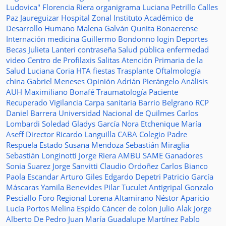
Ludovica"
Florencia Riera
organigrama
Luciana Petrillo
Calles
Paz Jaureguizar
Hospital Zonal
Instituto Académico de
Desarrollo Humano
Malena Galván
Qunita Bonaerense
Internación
medicina
Guillermo Bondonno
login
Deportes
Becas Julieta Lanteri
contraseña
Salud pública
enfermedad
video
Centro de Profilaxis
Salitas
Atención Primaria de la
Salud
Luciana Coria
HTA
fiestas
Trasplante
Oftalmología
china
Gabriel Meneses
Opinión
Adrián Pierángelo
Análisis
AUH
Maximiliano Bonafé
Traumatología
Paciente
Recuperado
Vigilancia
Carpa sanitaria
Barrio Belgrano
RCP
Daniel Barrera
Universidad Nacional de Quilmes
Carlos
Lombardi
Soledad
Gladys García
Nora Etchenique
María
Aseff
Director
Ricardo Languilla
CABA
Colegio Padre
Respuela
Estado
Susana Mendoza
Sebastián Miraglia
Sebastián Longinotti
Jorge Riera
AMBU
SAME
Ganadores
Sonia Suarez
Jorge Sanvitti
Claudio Ordoñez
Carlos Bianco
Paola Escandar
Arturo Giles
Edgardo Depetri
Patricio García
Máscaras
Yamila Benevides
Pilar Tuculet
Antigripal
Gonzalo
Pesciallo
Foro Regional
Lorena Altamirano
Néstor Aparicio
Lucía Portos
Melina Espido
Cáncer de colon
Julio Alak
Jorge
Alberto De Pedro Juan
María Guadalupe Martínez
Pablo