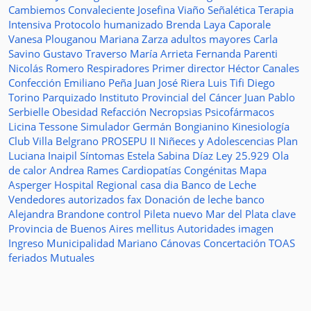
Cambiemos
Convaleciente
Josefina Viaño
Señalética
Terapia
Intensiva
Protocolo humanizado
Brenda Laya Caporale
Vanesa Plouganou
Mariana Zarza
adultos mayores
Carla
Savino
Gustavo Traverso
María Arrieta
Fernanda Parenti
Nicolás Romero
Respiradores
Primer director
Héctor Canales
Confección
Emiliano Peña
Juan José Riera
Luis Tifi
Diego
Torino
Parquizado
Instituto Provincial del Cáncer
Juan Pablo
Serbielle
Obesidad
Refacción
Necropsias
Psicofármacos
Licina Tessone
Simulador
Germán Bongianino
Kinesiología
Club Villa Belgrano
PROSEPU II
Niñeces y Adolescencias
Plan
Luciana Inaipil
Síntomas
Estela Sabina Díaz
Ley 25.929
Ola
de calor
Andrea Rames
Cardiopatías Congénitas
Mapa
Asperger
Hospital Regional
casa
dia
Banco de Leche
Vendedores autorizados
fax
Donación de leche
banco
Alejandra Brandone
control
Pileta
nuevo
Mar del Plata
clave
Provincia de Buenos Aires
mellitus
Autoridades
imagen
Ingreso
Municipalidad
Mariano Cánovas
Concertación TOAS
feriados
Mutuales