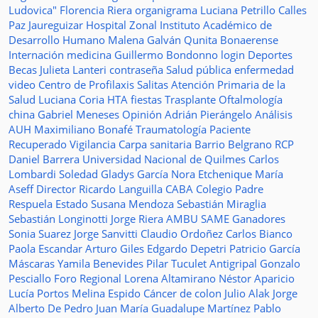
Ludovica"
Florencia Riera
organigrama
Luciana Petrillo
Calles
Paz Jaureguizar
Hospital Zonal
Instituto Académico de
Desarrollo Humano
Malena Galván
Qunita Bonaerense
Internación
medicina
Guillermo Bondonno
login
Deportes
Becas Julieta Lanteri
contraseña
Salud pública
enfermedad
video
Centro de Profilaxis
Salitas
Atención Primaria de la
Salud
Luciana Coria
HTA
fiestas
Trasplante
Oftalmología
china
Gabriel Meneses
Opinión
Adrián Pierángelo
Análisis
AUH
Maximiliano Bonafé
Traumatología
Paciente
Recuperado
Vigilancia
Carpa sanitaria
Barrio Belgrano
RCP
Daniel Barrera
Universidad Nacional de Quilmes
Carlos
Lombardi
Soledad
Gladys García
Nora Etchenique
María
Aseff
Director
Ricardo Languilla
CABA
Colegio Padre
Respuela
Estado
Susana Mendoza
Sebastián Miraglia
Sebastián Longinotti
Jorge Riera
AMBU
SAME
Ganadores
Sonia Suarez
Jorge Sanvitti
Claudio Ordoñez
Carlos Bianco
Paola Escandar
Arturo Giles
Edgardo Depetri
Patricio García
Máscaras
Yamila Benevides
Pilar Tuculet
Antigripal
Gonzalo
Pesciallo
Foro Regional
Lorena Altamirano
Néstor Aparicio
Lucía Portos
Melina Espido
Cáncer de colon
Julio Alak
Jorge
Alberto De Pedro Juan
María Guadalupe Martínez
Pablo