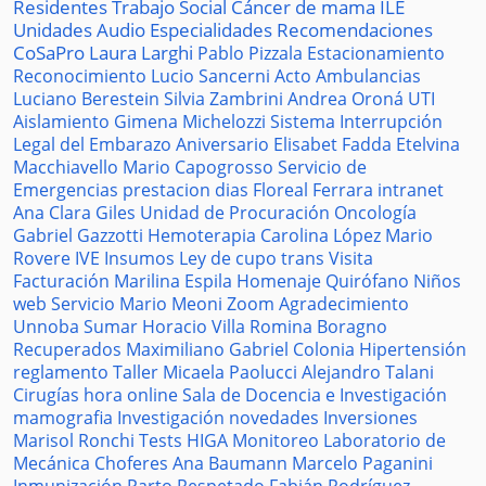
Residentes
Trabajo Social
Cáncer de mama
ILE
Unidades
Audio
Especialidades
Recomendaciones
CoSaPro
Laura Larghi
Pablo Pizzala
Estacionamiento
Reconocimiento
Lucio Sancerni
Acto
Ambulancias
Luciano Berestein
Silvia Zambrini
Andrea Oroná
UTI
Aislamiento
Gimena Michelozzi
Sistema
Interrupción
Legal del Embarazo
Aniversario
Elisabet Fadda
Etelvina
Macchiavello
Mario Capogrosso
Servicio de
Emergencias
prestacion
dias
Floreal Ferrara
intranet
Ana Clara Giles
Unidad de Procuración
Oncología
Gabriel Gazzotti
Hemoterapia
Carolina López
Mario
Rovere
IVE
Insumos
Ley de cupo trans
Visita
Facturación
Marilina Espila
Homenaje
Quirófano
Niños
web
Servicio
Mario Meoni
Zoom
Agradecimiento
Unnoba
Sumar
Horacio Villa
Romina Boragno
Recuperados
Maximiliano Gabriel
Colonia
Hipertensión
reglamento
Taller
Micaela Paolucci
Alejandro Talani
Cirugías
hora
online
Sala de Docencia e Investigación
mamografia
Investigación
novedades
Inversiones
Marisol Ronchi
Tests
HIGA
Monitoreo
Laboratorio de
Mecánica
Choferes
Ana Baumann
Marcelo Paganini