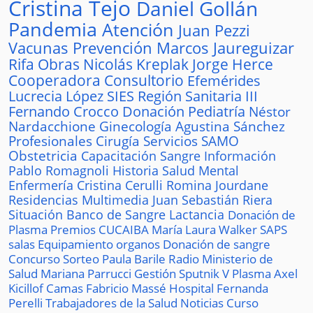
Cristina Tejo
Daniel Gollán
Pandemia
Atención
Juan Pezzi
Vacunas
Prevención
Marcos Jaureguizar
Rifa
Obras
Nicolás Kreplak
Jorge Herce
Cooperadora
Consultorio
Efemérides
Lucrecia López
SIES
Región Sanitaria III
Fernando Crocco
Donación
Pediatría
Néstor
Nardacchione
Ginecología
Agustina Sánchez
Profesionales
Cirugía
Servicios
SAMO
Obstetricia
Capacitación
Sangre
Información
Pablo Romagnoli
Historia
Salud Mental
Enfermería
Cristina Cerulli
Romina Jourdane
Residencias
Multimedia
Juan Sebastián Riera
Situación
Banco de Sangre
Lactancia
Donación de
Plasma
Premios
CUCAIBA
María Laura Walker
SAPS
salas
Equipamiento
organos
Donación de sangre
Concurso
Sorteo
Paula Barile
Radio
Ministerio de
Salud
Mariana Parrucci
Gestión
Sputnik V
Plasma
Axel
Kicillof
Camas
Fabricio Massé
Hospital
Fernanda
Perelli
Trabajadores de la Salud
Noticias
Curso