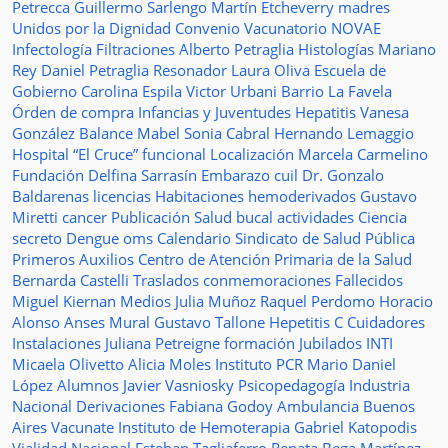
Petrecca
Guillermo Sarlengo
Martín Etcheverry
madres
Unidos por la Dignidad
Convenio
Vacunatorio
NOVAE
Infectología
Filtraciones
Alberto Petraglia
Histologías
Mariano
Rey
Daniel Petraglia
Resonador
Laura Oliva
Escuela de
Gobierno
Carolina Espila
Victor Urbani
Barrio La Favela
Órden de compra
Infancias y Juventudes
Hepatitis
Vanesa
González
Balance
Mabel Sonia Cabral
Hernando Lemaggio
Hospital “El Cruce”
funcional
Localización
Marcela Carmelino
Fundación
Delfina Sarrasín
Embarazo
cuil
Dr. Gonzalo
Baldarenas
licencias
Habitaciones
hemoderivados
Gustavo
Miretti
cancer
Publicación
Salud bucal
actividades
Ciencia
secreto
Dengue
oms
Calendario
Sindicato de Salud Pública
Primeros Auxilios
Centro de Atención Primaria de la Salud
Bernarda Castelli
Traslados
conmemoraciones
Fallecidos
Miguel Kiernan
Medios
Julia Muñoz
Raquel Perdomo
Horacio
Alonso
Anses
Mural
Gustavo Tallone
Hepetitis C
Cuidadores
Instalaciones
Juliana Petreigne
formación
Jubilados
INTI
Micaela Olivetto
Alicia Moles
Instituto
PCR
Mario Daniel
López
Alumnos
Javier Vasniosky
Psicopedagogía
Industria
Nacional
Derivaciones
Fabiana Godoy
Ambulancia
Buenos
Aires Vacunate
Instituto de Hemoterapia
Gabriel Katopodis