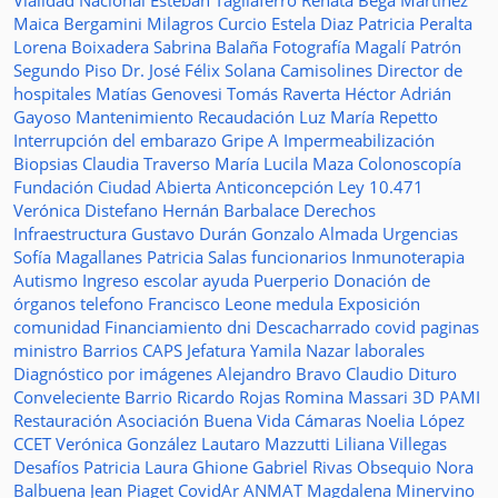
Vialidad Nacional
Esteban Tagliaferro
Renata Bega Martínez
Maica Bergamini
Milagros Curcio
Estela Diaz
Patricia Peralta
Lorena Boixadera
Sabrina Balaña
Fotografía
Magalí Patrón
Segundo Piso
Dr. José Félix Solana
Camisolines
Director de
hospitales
Matías Genovesi
Tomás Raverta
Héctor Adrián
Gayoso
Mantenimiento
Recaudación
Luz María Repetto
Interrupción del embarazo
Gripe A
Impermeabilización
Biopsias
Claudia Traverso
María Lucila Maza
Colonoscopía
Fundación Ciudad Abierta
Anticoncepción
Ley 10.471
Verónica Distefano
Hernán Barbalace
Derechos
Infraestructura
Gustavo Durán
Gonzalo Almada
Urgencias
Sofía Magallanes
Patricia Salas
funcionarios
Inmunoterapia
Autismo
Ingreso escolar
ayuda
Puerperio
Donación de
órganos
telefono
Francisco Leone
medula
Exposición
comunidad
Financiamiento
dni
Descacharrado
covid
paginas
ministro
Barrios
CAPS
Jefatura
Yamila Nazar
laborales
Diagnóstico por imágenes
Alejandro Bravo
Claudio Dituro
Conveleciente
Barrio Ricardo Rojas
Romina Massari
3D
PAMI
Restauración
Asociación Buena Vida
Cámaras
Noelia López
CCET
Verónica González
Lautaro Mazzutti
Liliana Villegas
Desafíos
Patricia Laura Ghione
Gabriel Rivas
Obsequio
Nora
Balbuena
Jean Piaget
CovidAr
ANMAT
Magdalena Minervino