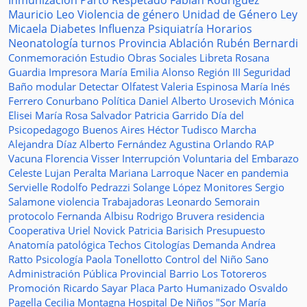
Inmunización
Parto Respetado
Fabián Rodríguez
Mauricio Leo
Violencia de género
Unidad de Género
Ley
Micaela
Diabetes
Influenza
Psiquiatría
Horarios
Neonatología
turnos
Provincia
Ablación
Rubén Bernardi
Conmemoración
Estudio
Obras Sociales
Libreta
Rosana
Guardia
Impresora
María Emilia Alonso
Región III
Seguridad
Baño modular
Detectar
Olfatest
Valeria Espinosa
María Inés
Ferrero
Conurbano
Política
Daniel Alberto Urosevich
Mónica
Elisei
María Rosa Salvador
Patricia Garrido
Día del
Psicopedagogo
Buenos Aires
Héctor Tudisco
Marcha
Alejandra Díaz
Alberto Fernández
Agustina Orlando
RAP
Vacuna
Florencia Visser
Interrupción Voluntaria del Embarazo
Celeste Lujan Peralta
Mariana Larroque
Nacer en pandemia
Servielle
Rodolfo Pedrazzi
Solange López
Monitores
Sergio
Salamone
violencia
Trabajadoras
Leonardo Semorain
protocolo
Fernanda Albisu
Rodrigo Bruvera
residencia
Cooperativa
Uriel Novick
Patricia Barisich
Presupuesto
Anatomía patológica
Techos
Citologías
Demanda
Andrea
Ratto
Psicología
Paola Tonellotto
Control del Niño Sano
Administración Pública Provincial
Barrio Los Totoreros
Promoción
Ricardo Sayar
Placa
Parto Humanizado
Osvaldo
Pagella
Cecilia Montagna
Hospital De Niños "Sor María